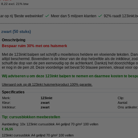
 8,22 excl. 21% btw
ar op rij 'Beste webwinkel'
Meer dan 5 miljoen klanten
92% raadt 123inkt.b
zwart (50 stuks)
Omschrijving
Bespaar ruim
30%
met ons huismerk
Met de 123inkt balpen set schrijft u moeiteloos heldere en vloeiende teksten. Dan
altijd beschermd. Bovendien is de kleur van de dop hetzelfde als de inktkleur, zod
schuift de dop van de pen eenvoudig op de achterkant. Dankzij het doorzichtige on
er nog in de pen zit. Deze voordelige set bevat 50 blauwe pennen, ideaal voor op 
Wij adviseren u om deze 123inkt balpen te nemen en daarmee kosten te besp
Uiteraard ook op dit 123inkt huismerkproduct 100% garantie.
Specificaties
Merk:
123inkt
Clip:
Kleur:
zwart
Aantal:
Inktkleur:
zwart
Ons artikelnr:
Tip: cursusblokken meebestellen
Aanbieding: 10x 123inkt cursusblok A4 gelijnd 70 g/m² 100 vellen
€ 26,55
123inkt cursusblok A4 gelijnd 70 g/m² 100 vellen