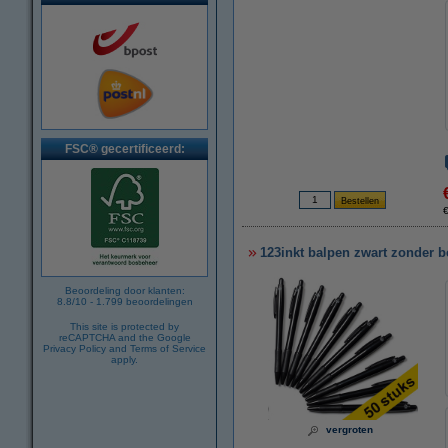
FSC® gecertificeerd:
€
123inkt balpen zwart zonder b
Beoordeling door klanten:
8.8
/
10
-
1.799
beoordelingen
This site is protected by
reCAPTCHA and the Google
Privacy Policy
and
Terms of Service
apply.
vergroten