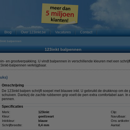
Blog
Over 123inkt.be
Vacatures
Contact
3inkt balpennen
123inkt balpennen
lein- en grootverpakking. U vindt balpennen in verschillende kleuren met een schri
23inkt-balpennen verkrijgbaar.
tuks)
Omschrijving
De 123inkt balpen schrijft soepel met blauwe inkt. U gebruikt de drukknop om de p
schuiven. Dankzij de zachte rubberen grip voelt de pen extra comfortabel aan. In 
pennen.
Specificaties
Merk:
123inkt
Clip:
Kleur:
geel/zwart
Navulbaar:
Inktkleur:
blauw
Ons artikelnr:
Schrijfbreedte:
0,4 mm
Aantal: