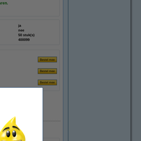
aren.
ja
nee
50 stuk(s)
400099
Direct leverbaar