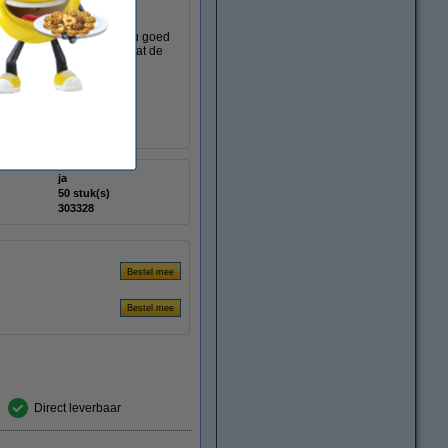
ing is transparant, zodat u goed
e dekken. Zo voorkomt u dat de
 voor het gemak ook op de
aren.
ja
50 stuk(s)
303328
Direct leverbaar