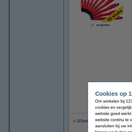
vergroten
Cookies op 1
Om winkelen bij 123
cookies en vergelij
€
website goed werkt.
website continu te 
123inkt balpen met dop blauw 
aansluiten bij uw i
binnen en buiten on