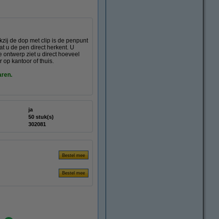
kzij de dop met clip is de penpunt
at u de pen direct herkent. U
 ontwerp ziet u direct hoeveel
 op kantoor of thuis.
aren.
ja
50 stuk(s)
302081