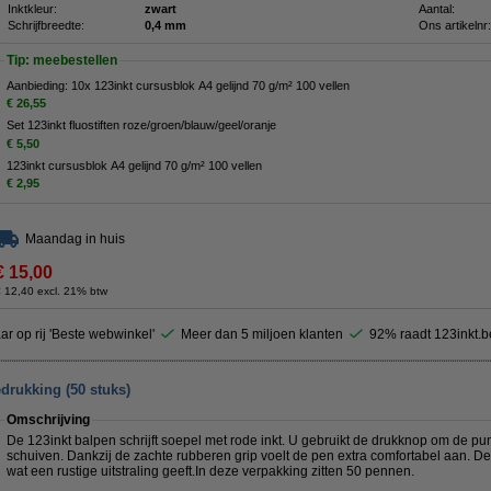
Inktkleur:
zwart
Aantal:
Schrijfbreedte:
0,4 mm
Ons artikelnr:
Tip: meebestellen
Aanbieding: 10x 123inkt cursusblok A4 gelijnd 70 g/m² 100 vellen
€ 26,55
Set 123inkt fluostiften roze/groen/blauw/geel/oranje
€ 5,50
123inkt cursusblok A4 gelijnd 70 g/m² 100 vellen
€ 2,95
Maandag in huis
€ 15,00
 12,40 excl. 21% btw
ar op rij 'Beste webwinkel'
Meer dan 5 miljoen klanten
92% raadt 123inkt.b
drukking (50 stuks)
Omschrijving
De 123inkt balpen schrijft soepel met rode inkt. U gebruikt de drukknop om de punt
schuiven. Dankzij de zachte rubberen grip voelt de pen extra comfortabel aan. D
wat een rustige uitstraling geeft.In deze verpakking zitten 50 pennen.