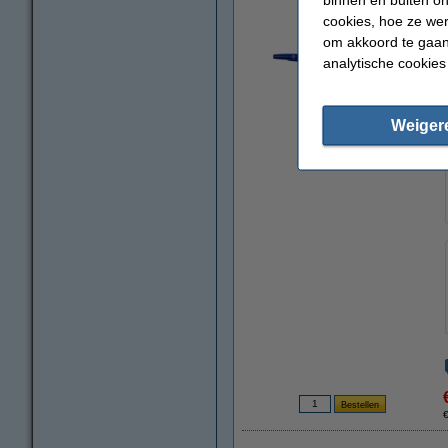
cookies, hoe ze we
om akkoord te gaan.
analytische cookies
Weiger
vergroten
€