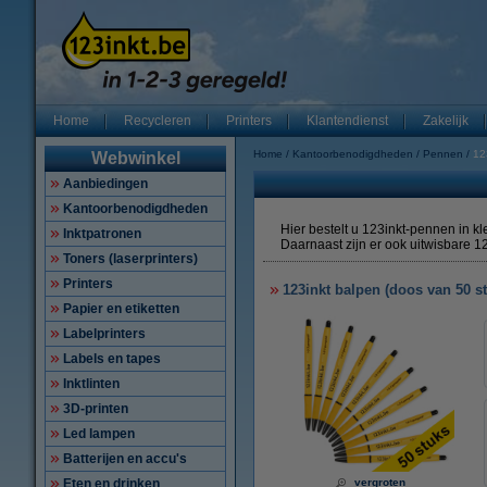
Home
Recycleren
Printers
Klantendienst
Zakelijk
Home
Kantoorbenodigdheden
Pennen
12
Webwinkel
Aanbiedingen
Kantoorbenodigdheden
Hier bestelt u 123inkt-pennen in k
Inktpatronen
Daarnaast zijn er ook uitwisbare 1
Toners (laserprinters)
Printers
123inkt balpen (doos van 50 s
Papier en etiketten
Labelprinters
Labels en tapes
Inktlinten
3D-printen
Led lampen
Batterijen en accu's
Eten en drinken
vergroten