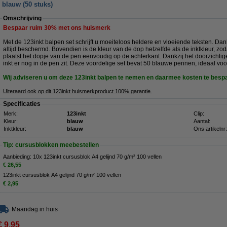
 blauw (50 stuks)
Omschrijving
Bespaar ruim
30%
met ons huismerk
Met de 123inkt balpen set schrijft u moeiteloos heldere en vloeiende teksten. Dan
altijd beschermd. Bovendien is de kleur van de dop hetzelfde als de inktkleur, zod
plaatst het dopje van de pen eenvoudig op de achterkant. Dankzij het doorzichtige
inkt er nog in de pen zit. Deze voordelige set bevat 50 blauwe pennen, ideaal voor
Wij adviseren u om deze 123inkt balpen te nemen en daarmee kosten te besp
Uiteraard ook op dit 123inkt huismerkproduct 100% garantie.
Specificaties
Merk:
123inkt
Clip:
Kleur:
blauw
Aantal:
Inktkleur:
blauw
Ons artikelnr:
Tip: cursusblokken meebestellen
Aanbieding: 10x 123inkt cursusblok A4 gelijnd 70 g/m² 100 vellen
€ 26,55
123inkt cursusblok A4 gelijnd 70 g/m² 100 vellen
€ 2,95
Maandag in huis
€ 9,95