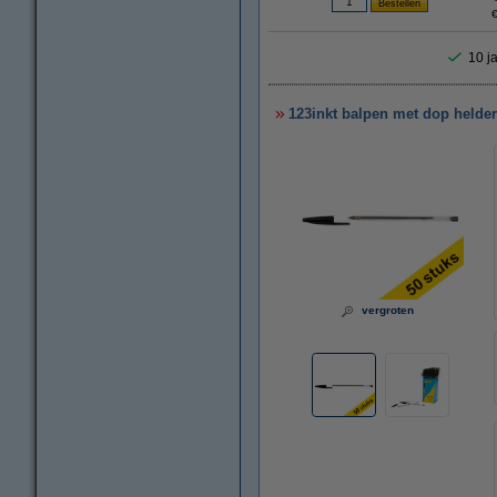
€
10 ja
123inkt balpen met dop helder 
vergroten