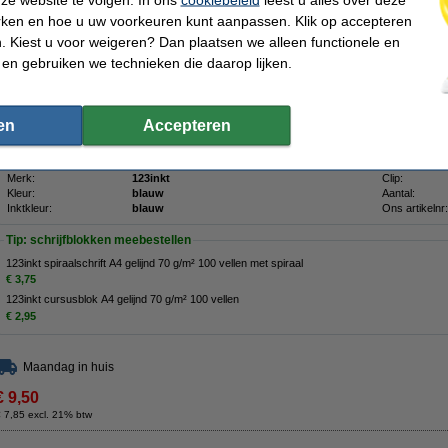
Bespaar bijna
35%
met ons huismerk
rken en hoe u uw voorkeuren kunt aanpassen. Klik op accepteren
De 123inkt balpen met dop schrijft soepel en duidelijk met blauwe inkt. De behuiz
 Kiest u voor weigeren? Dan plaatsen we alleen functionele en
kunt zien wanneer de inkt op is. U gebruikt de dop om de punt van de balpen af t
 en gebruiken we technieken die daarop lijken.
pen uitdroogt en dat stof of ander vuil de schrijfkwaliteit beïnvloedt. De dop past
achterkant van de pen. In deze verpakking zitten 50 pennen.
Wij adviseren u om deze 123inkt balpen te nemen en daarmee kosten te besp
en
Accepteren
Uiteraard ook op dit 123inkt huismerkproduct 100% garantie.
Specificaties
Merk:
123inkt
Clip:
Kleur:
blauw
Aantal:
Inktkleur:
blauw
Ons artikelnr:
Tip: schrijfblokken meebestellen
123inkt spiraalschrift A4 gelijnd 70 g/m² 100 vellen met spiraal
€ 3,75
123inkt cursusblok A4 gelijnd 70 g/m² 100 vellen
€ 2,95
Maandag in huis
€ 9,50
 7,85 excl. 21% btw