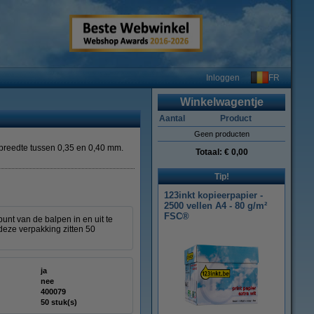
FR
Inloggen
Winkelwagentje
Aantal
Product
Geen producten
jfbreedte tussen 0,35 en 0,40 mm.
Totaal:
€ 0,00
Tip!
123inkt kopieerpapier -
2500 vellen A4 - 80 g/m²
FSC®
unt van de balpen in en uit te
deze verpakking zitten 50
ja
nee
400079
50 stuk(s)