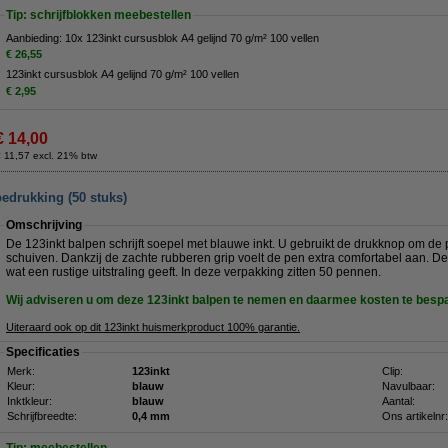
Tip: schrijfblokken meebestellen
Aanbieding: 10x 123inkt cursusblok A4 gelijnd 70 g/m² 100 vellen
€ 26,55
123inkt cursusblok A4 gelijnd 70 g/m² 100 vellen
€ 2,95
€ 14,00
 11,57 excl. 21% btw
edrukking (50 stuks)
Omschrijving
De 123inkt balpen schrijft soepel met blauwe inkt. U gebruikt de drukknop om de p
schuiven. Dankzij de zachte rubberen grip voelt de pen extra comfortabel aan. D
wat een rustige uitstraling geeft. In deze verpakking zitten 50 pennen.
Wij adviseren u om deze 123inkt balpen te nemen en daarmee kosten te besp
Uiteraard ook op dit 123inkt huismerkproduct 100% garantie.
Specificaties
Merk:
123inkt
Clip:
Kleur:
blauw
Navulbaar:
Inktkleur:
blauw
Aantal:
Schrijfbreedte:
0,4 mm
Ons artikelnr: