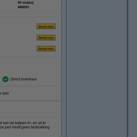
50 stuk(s)
400093
Direct leverbaar
e aan
 van de balpen in- en uit te
eze pen heeft geen bedrukking