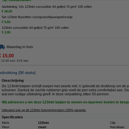
Tip: meebestellen
Aanbieding: 10x 123inkt cursusblok A4 gelijnd 70 g/m² 100 vellen
€ 26,55
Set 123inkt fluostiften roze/groen/blauw/geel/oranje
€ 5,50
123inkt cursusblok A4 gelijnd 70 g/m² 100 vellen
€ 2,95
Maandag in huis
€ 15,00
 12,40 excl. 21% btw
edrukking (50 stuks)
Omschrijving
De 123inkt balpen schrijft soepel met zwarte inkt. U gebruikt de drukknop om de pu
schuiven. Dankzij de zachte rubberen grip voelt de pen extra comfortabel aan. D
wat een rustige uitstraling geeft. In deze verpakking zitten 50 pennen.
Wij adviseren u om deze 123inkt balpen te nemen en daarmee kosten te besp
Uiteraard ook op dit 123inkt huismerkproduct 100% garantie.
Specificaties
Merk:
123inkt
Clip:
Kleur:
zwart
Navulbaar: