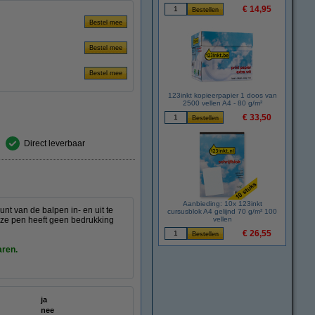
€ 14,95
123inkt kopieerpapier 1 doos van
2500 vellen A4 - 80 g/m²
€ 33,50
Direct leverbaar
Aanbieding: 10x 123inkt
nt van de balpen in- en uit te
cursusblok A4 gelijnd 70 g/m² 100
eze pen heeft geen bedrukking
vellen
€ 26,55
aren.
ja
nee