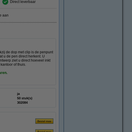
Direct leverbaar
e aan
kzij de dop met clip is de penpunt
at u de pen direct herkent. U
twerp ziet u direct hoeveel inkt
kantoor of thuis.
aren.
ja
50 stuk(s)
302084