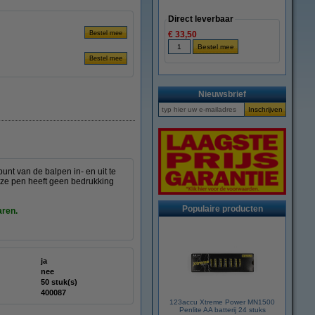
Direct leverbaar
€ 33,50
Nieuwsbrief
unt van de balpen in- en uit te
eze pen heeft geen bedrukking
Populaire producten
aren.
ja
nee
50 stuk(s)
400087
123accu Xtreme Power MN1500
Penlite AA batterij 24 stuks