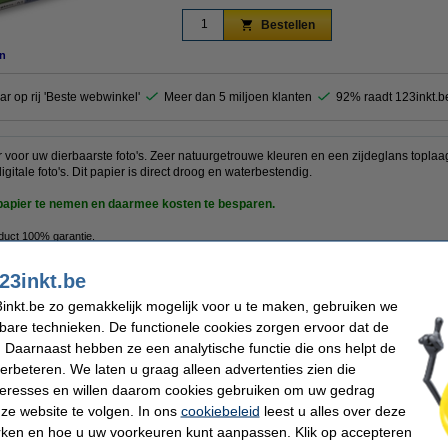
Bestellen
n
ar op rij 'Beste webwinkel'
Meer dan 5 miljoen klanten
92% raadt 123inkt.b
r voor uw dierbaarste foto's. Zeer natuurgetrouwe kleuren en een zijdeglans toplaa
gitale foto's. Dit papier is direct droog en waterbestendig.
topapier te nemen en daarmee kosten te besparen.
oduct 100% garantie.
23inkt.be
inkt.be zo gemakkelijk mogelijk voor u te maken, gebruiken we
kt
Inhoud:
apier
Toplaag:
kbare technieken. De functionele cookies zorgen ervoor dat de
Waterbestendig:
 Daarnaast hebben ze een analytische functie die ons helpt de
/m²
Geschikt voor:
verbeteren. We laten u graag alleen advertenties zien die
nteresses en willen daarom cookies gebruiken om uw gedrag
ze website te volgen. In ons
cookiebeleid
leest u alles over deze
rken en hoe u uw voorkeuren kunt aanpassen. Klik op accepteren
)