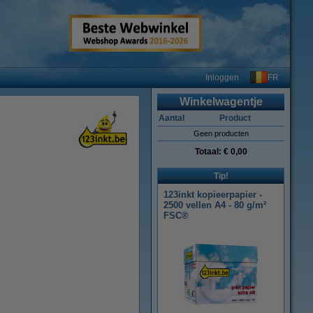
FR
Inloggen
Winkelwagentje
Aantal
Product
Geen producten
Totaal:
€ 0,00
Tip!
123inkt kopieerpapier -
2500 vellen A4 - 80 g/m²
FSC®