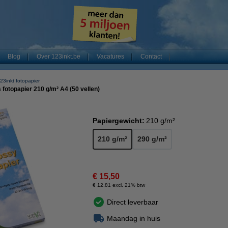
Blog
Over 123inkt.be
Vacatures
Contact
23inkt fotopapier
fotopapier 210 g/m² A4 (50 vellen)
Papiergewicht:
210 g/m²
210 g/m²
290 g/m²
€ 15,50
€ 12,81 excl. 21% btw
Direct leverbaar
Maandag in huis