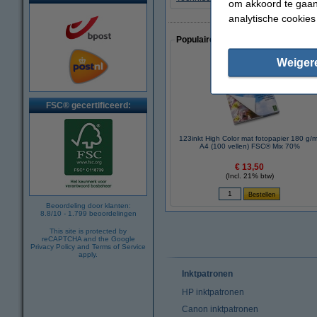
om akkoord te gaan.
analytische cookies
Populaire artikelen van klanten die
Weiger
FSC® gecertificeerd:
123inkt High Color mat fotopapier 180 g/m
A4 (100 vellen) FSC® Mix 70%
€ 13,50
(Incl. 21% btw)
Beoordeling door klanten:
8.8
/
10
-
1.799
beoordelingen
This site is protected by
reCAPTCHA and the Google
Privacy Policy
and
Terms of Service
apply.
Inktpatronen
HP inktpatronen
Canon inktpatronen