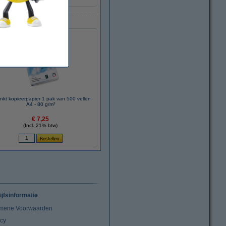
nkt kopieerpapier 1 pak van 500 vellen
A4 - 80 g/m²
€ 7,25
(Incl. 21% btw)
ijfsinformatie
mene Voorwaarden
acy