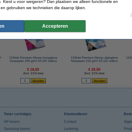
 Kiest u voor weigeren? Dan plaatsen we alleen functionele en
 en gebruiken we technieken die daarop lijken.
 dit artikel ook besteld hebben
en
Accepteren
²
123inkt Premium Glossy hoogglans
123inkt Premium Glossy zijdeglans
123i
fotopapier 260 g/m² A4 (50 vellen)
fotopapier 210 g/m² A3 (20 vellen)
€ 18,50
€ 20,50
(Incl. 21% btw)
(Incl. 21% btw)
Toner cartridges
Klantendienst
Bedr
HP toners
Contact
Alge
Samsung toners
Levering
Priv