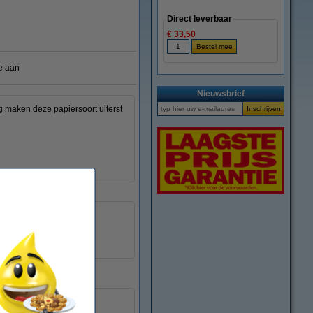
Direct leverbaar
€ 33,50
e aan
Nieuwsbrief
g maken deze papiersoort uiterst
50 vellen
zijdeglans
ja
inkjetprinters