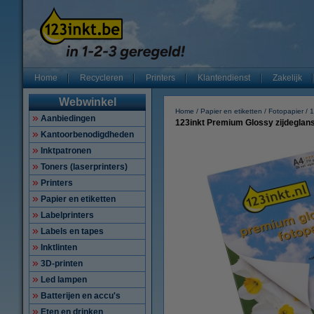
Home
Recycleren
Printers
Klantendienst
Zakelijk
Webwinkel
Home
Papier en etiketten
Fotopapier
1
Aanbiedingen
123inkt Premium Glossy zijdeglans 
Kantoorbenodigdheden
Inktpatronen
Toners (laserprinters)
Printers
Papier en etiketten
Labelprinters
Labels en tapes
Inktlinten
3D-printen
Led lampen
Batterijen en accu's
Eten en drinken