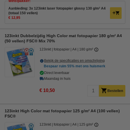
Winstpakker!
Aanbieding: 3x 123inkt laser fotopapier glossy 130 g/m² A4
(totaal 150 vellen)
€ 12,95
123inkt Dubbelzijdig High Color mat fotopapier 180 g/m² A4
(50 vellen) FSC® Mix 70%
123inkt
fotopapier
A4
180 g/m²
Bekijk de specificaties en omschrijving
Bespaar ruim
55%
met ons huismerk
Direct leverbaar
Maandag in huis
€ 10,50
Bestellen
123inkt High Color mat fotopapier 125 g/m² A4 (100 vellen)
FSC®
123inkt
fotopapier
A4
125 g/m²