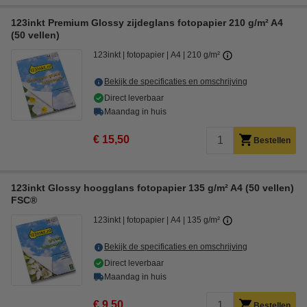
123inkt Premium Glossy zijdeglans fotopapier 210 g/m² A4
(50 vellen)
123inkt
fotopapier
A4
210 g/m²
Bekijk de specificaties en omschrijving
Direct leverbaar
Maandag in huis
€ 15,50
Bestellen
123inkt Glossy hoogglans fotopapier 135 g/m² A4 (50 vellen)
FSC®
123inkt
fotopapier
A4
135 g/m²
Bekijk de specificaties en omschrijving
Direct leverbaar
Maandag in huis
€ 9,50
Bestellen