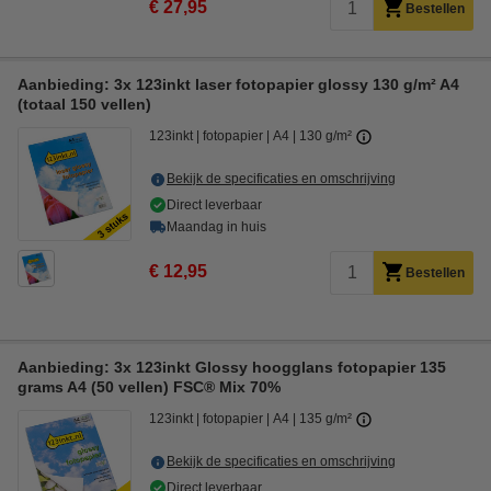
€ 27,95
Bestellen
Aanbieding: 3x 123inkt laser fotopapier glossy 130 g/m² A4
(totaal 150 vellen)
123inkt
fotopapier
A4
130 g/m²
Bekijk de specificaties en omschrijving
Direct leverbaar
Maandag in huis
€ 12,95
Bestellen
Aanbieding: 3x 123inkt Glossy hoogglans fotopapier 135
grams A4 (50 vellen) FSC® Mix 70%
123inkt
fotopapier
A4
135 g/m²
Bekijk de specificaties en omschrijving
Direct leverbaar