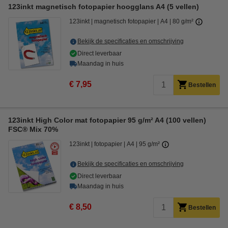
123inkt magnetisch fotopapier hoogglans A4 (5 vellen)
123inkt
magnetisch fotopapier
A4
80 g/m²
Bekijk de specificaties en omschrijving
Direct leverbaar
Maandag in huis
€ 7,95
Bestellen
123inkt High Color mat fotopapier 95 g/m² A4 (100 vellen)
FSC® Mix 70%
123inkt
fotopapier
A4
95 g/m²
Bekijk de specificaties en omschrijving
Direct leverbaar
Maandag in huis
€ 8,50
Bestellen