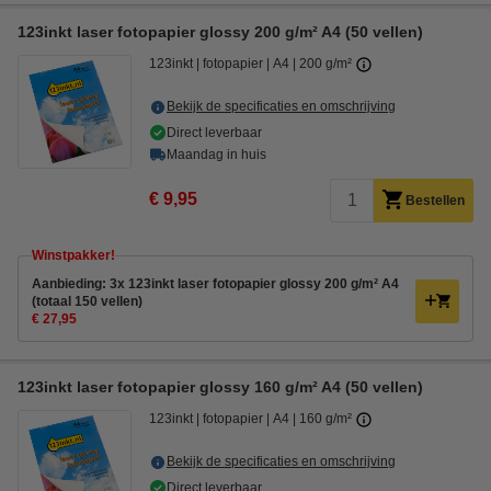
123inkt laser fotopapier glossy 200 g/m² A4 (50 vellen)
123inkt
fotopapier
A4
200 g/m²
Bekijk de specificaties en omschrijving
Direct leverbaar
Maandag in huis
€ 9,95
Bestellen
Winstpakker!
Aanbieding: 3x 123inkt laser fotopapier glossy 200 g/m² A4
(totaal 150 vellen)
€ 27,95
123inkt laser fotopapier glossy 160 g/m² A4 (50 vellen)
123inkt
fotopapier
A4
160 g/m²
Bekijk de specificaties en omschrijving
Direct leverbaar