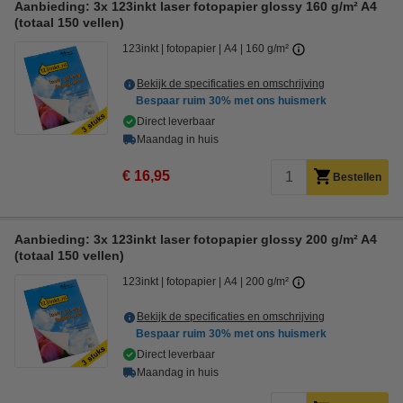
Aanbieding: 3x 123inkt laser fotopapier glossy 160 g/m² A4
(totaal 150 vellen)
123inkt
fotopapier
A4
160 g/m²
Bekijk de specificaties en omschrijving
Bespaar ruim
30%
met ons huismerk
Direct leverbaar
Maandag in huis
€ 16,95
Bestellen
Aanbieding: 3x 123inkt laser fotopapier glossy 200 g/m² A4
(totaal 150 vellen)
123inkt
fotopapier
A4
200 g/m²
Bekijk de specificaties en omschrijving
Bespaar ruim
30%
met ons huismerk
Direct leverbaar
Maandag in huis