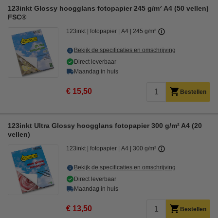
123inkt Glossy hoogglans fotopapier 245 g/m² A4 (50 vellen)
FSC®
123inkt
fotopapier
A4
245 g/m²
Bekijk de specificaties en omschrijving
Direct leverbaar
Maandag in huis
€ 15,50
Bestellen
123inkt Ultra Glossy hoogglans fotopapier 300 g/m² A4 (20
vellen)
123inkt
fotopapier
A4
300 g/m²
Bekijk de specificaties en omschrijving
Direct leverbaar
Maandag in huis
€ 13,50
Bestellen