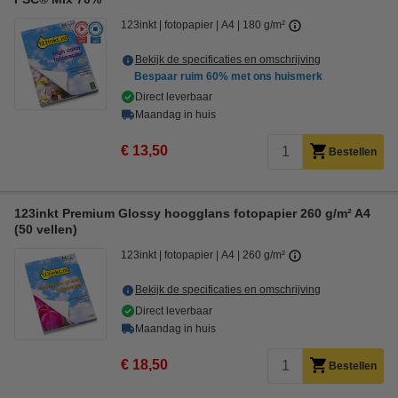
123inkt
fotopapier
A4
180 g/m²
Bekijk de specificaties en omschrijving
Bespaar ruim
60%
met ons huismerk
Direct leverbaar
Maandag in huis
€ 13,50
Bestellen
123inkt Premium Glossy hoogglans fotopapier 260 g/m² A4
(50 vellen)
123inkt
fotopapier
A4
260 g/m²
Bekijk de specificaties en omschrijving
Direct leverbaar
Maandag in huis
€ 18,50
Bestellen