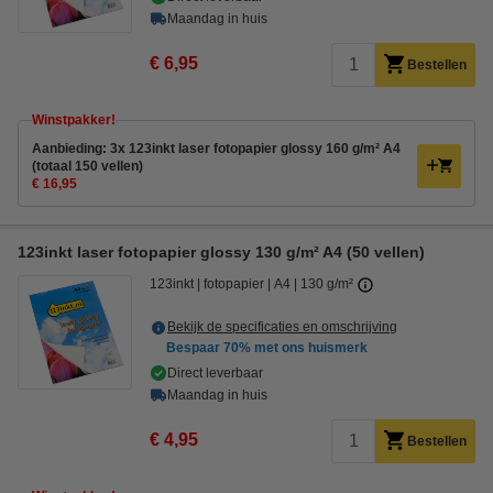
Maandag in huis
€ 6,95
Bestellen
Winstpakker!
Aanbieding: 3x 123inkt laser fotopapier glossy 160 g/m² A4
(totaal 150 vellen)
€ 16,95
123inkt laser fotopapier glossy 130 g/m² A4 (50 vellen)
123inkt
fotopapier
A4
130 g/m²
Bekijk de specificaties en omschrijving
Bespaar
70%
met ons huismerk
Direct leverbaar
Maandag in huis
€ 4,95
Bestellen