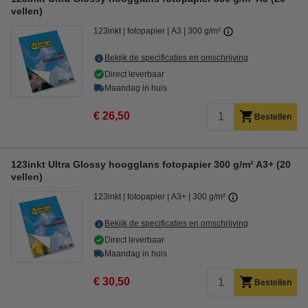
vellen)
123inkt
fotopapier
A3
300 g/m²
Bekijk de specificaties en omschrijving
Direct leverbaar
Maandag in huis
€ 26,50
Bestellen
123inkt Ultra Glossy hoogglans fotopapier 300 g/m² A3+ (20
vellen)
123inkt
fotopapier
A3+
300 g/m²
Bekijk de specificaties en omschrijving
Direct leverbaar
Maandag in huis
€ 30,50
Bestellen