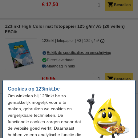
€ 17,50
Bestellen
123inkt High Color mat fotopapier 125 g/m² A3 (20 vellen)
FSC®
123inkt
fotopapier
A3
125 g/m²
Bekijk de specificaties en omschrijving
Direct leverbaar
Maandag in huis
€ 9,95
Bestellen
Cookies op 123inkt.be
Om winkelen bij 123inkt.be zo
123inkt High Color mat fotopapier 180 g/m² A3 (20 vellen)
gemakkelijk mogelijk voor u te
FSC®
maken, gebruiken we cookies en
vergelijkbare technieken. De
123inkt
fotopapier
A3
180 g/m²
functionele cookies zorgen ervoor dat
Bekijk de specificaties en omschrijving
de website goed werkt. Daarnaast
hebben ze een analytische functie die
Direct leverbaar