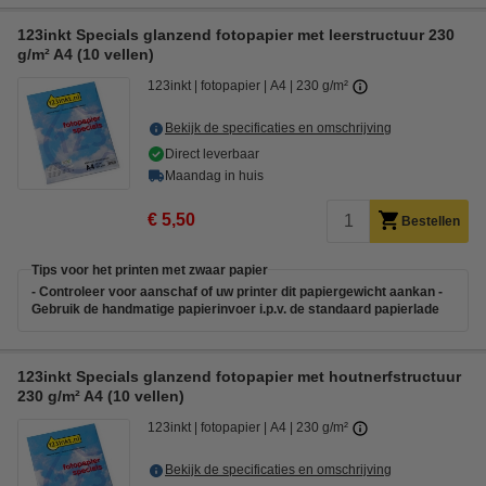
123inkt Specials glanzend fotopapier met leerstructuur 230
g/m² A4 (10 vellen)
123inkt
fotopapier
A4
230 g/m²
Bekijk de specificaties en omschrijving
Direct leverbaar
Maandag in huis
€ 5,50
Bestellen
Tips voor het printen met zwaar papier
- Controleer voor aanschaf of uw printer dit papiergewicht aankan -
Gebruik de handmatige papierinvoer i.p.v. de standaard papierlade
123inkt Specials glanzend fotopapier met houtnerfstructuur
230 g/m² A4 (10 vellen)
123inkt
fotopapier
A4
230 g/m²
Bekijk de specificaties en omschrijving