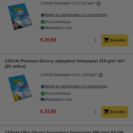
123inkt
fotopapier
A3
210 g/m²
Bekijk de specificaties en omschrijving
Direct leverbaar
Maandag in huis
€ 20,50
Bestellen
123inkt Premium Glossy zijdeglans fotopapier 210 g/m² A3+
(20 vellen)
123inkt
fotopapier
A3+
210 g/m²
Bekijk de specificaties en omschrijving
Direct leverbaar
Maandag in huis
€ 23,50
Bestellen
123inkt Ultra Glossy hoogglans fotopapier 300 g/m² A3 (20