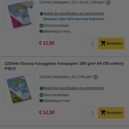
123inkt
fotopapier
13 x 18 cm
260 g/m²
Bekijk de specificaties en omschrijving
Bespaar ruim
40%
met ons huismerk
Direct leverbaar
Maandag in huis
€ 11,50
Bestellen
123inkt Glossy hoogglans fotopapier 180 g/m² A4 (50 vellen)
FSC®
123inkt
fotopapier
A4
180 g/m²
Bekijk de specificaties en omschrijving
Direct leverbaar
Maandag in huis
€ 12,50
Bestellen