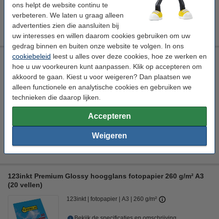
Maandag in huis
ons helpt de website continu te
verbeteren. We laten u graag alleen
€ 16,50
Bestellen
advertenties zien die aansluiten bij
uw interesses en willen daarom cookies gebruiken om uw
gedrag binnen en buiten onze website te volgen. In ons
cookiebeleid
leest u alles over deze cookies, hoe ze werken en
123inkt High Color mat fotopapier 180 g/m² A3+ (20 vellen)
hoe u uw voorkeuren kunt aanpassen. Klik op accepteren om
FSC®
akkoord te gaan. Kiest u voor weigeren? Dan plaatsen we
123inkt
fotopapier
A3+
180 g/m²
alleen functionele en analytische cookies en gebruiken we
technieken die daarop lijken.
Bekijk de specificaties en omschrijving
Direct leverbaar
Accepteren
Maandag in huis
Weigeren
€ 22,50
Bestellen
123inkt Premium Glossy hoogglans fotopapier 260 g/m² A3
(20 vellen)
123inkt
fotopapier
A3
260 g/m²
Bekijk de specificaties en omschrijving