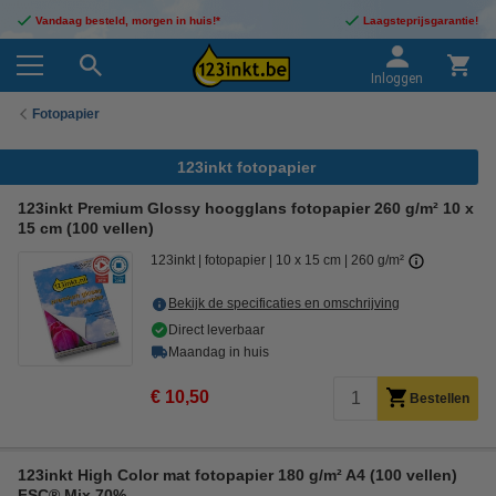
Vandaag besteld, morgen in huis!*
Laagsteprijsgarantie!
Inloggen
Fotopapier
123inkt fotopapier
123inkt Premium Glossy hoogglans fotopapier 260 g/m² 10 x
15 cm (100 vellen)
123inkt
fotopapier
10 x 15 cm
260 g/m²
Bekijk de specificaties en omschrijving
Direct leverbaar
Maandag in huis
€ 10,50
Bestellen
123inkt High Color mat fotopapier 180 g/m² A4 (100 vellen)
FSC® Mix 70%