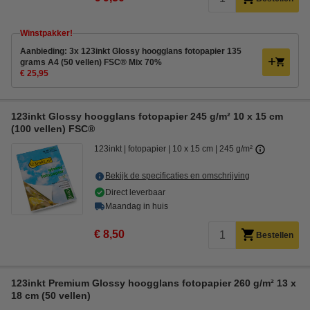
Winstpakker!
Aanbieding: 3x 123inkt Glossy hoogglans fotopapier 135
grams A4 (50 vellen) FSC® Mix 70%
€ 25,95
123inkt Glossy hoogglans fotopapier 245 g/m² 10 x 15 cm
(100 vellen) FSC®
123inkt
fotopapier
10 x 15 cm
245 g/m²
Bekijk de specificaties en omschrijving
Direct leverbaar
Maandag in huis
€ 8,50
Bestellen
123inkt Premium Glossy hoogglans fotopapier 260 g/m² 13 x
18 cm (50 vellen)