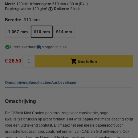
Merk:
123inkt
Afmetingen:
610 mm x 30 m (BxL)
Papiergewicht:
120 g/m²
Rolkern:
2 inch
Breedte:
610 mm
1.067 mm
610 mm
914 mm
Direct leverbaar
Morgen in huis
€ 26,50
Bestellen
Omschrijving
Specificaties
Aanbevelingen
Omschrijving
De 123inkt Matt Coated papierrol zorgt voor consistente, hoge
kwaliteitsafdrukken op groot formaat. Het witte papier met matte coating zorgt
voor een uitstekend contrast. Dit maakt het een ideale papiersoort voor
grafische toepassingen, zoals het printen van CAD en GIS ontwerpen. Ook
andere zwart-wit- en kleurenafdrukken, zoals presentatiemateriaal, komen