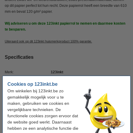
op dit papier perfect tot hun recht. Deze papierrol heeft een breedte van 610
mm en bevat 120 g/m² papier.
Wij adviseren u om deze 123inkt papierrol te nemen en daarmee kosten
te besparen.
Uiteraard ook op dit 123inkt huismerkproduct 100% garantie.
Specificaties
Merk:
123inkt
Afmetingen:
610 mm x 30 m (BxL)
Cookies op 123inkt.be
Om winkelen bij 123inkt.be zo
Papiergewicht:
120 g/m²
gemakkelijk mogelijk voor u te
Rolkern:
2 inch
maken, gebruiken we cookies en
vergelijkbare technieken. De
functionele cookies zorgen ervoor dat
Winstpakker!
de website goed werkt. Daarnaast
hebben ze een analytische functie die
Aanbieding: 3x 123inkt Matt Coated paper roll