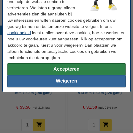
610 mm x 30 m (120 g/m²)
ons helpt de website continu te
€ 74,50
verbeteren. We laten u graag alleen
advertenties zien die aansluiten bij
uw interesses en willen daarom cookies gebruiken om uw
gedrag binnen en buiten onze website te volgen. In ons
Populaire producten
cookiebeleid
leest u alles over deze cookies, hoe ze werken en
hoe u uw voorkeuren kunt aanpassen. Klik op accepteren om
akkoord te gaan. Kiest u voor weigeren? Dan plaatsen we
alleen functionele en analytische cookies en gebruiken we
technieken die daarop lijken.
Accepteren
Weigeren
123inkt Glossy paper roll 610
123inkt Matt Coated paper roll
mm x 30 m (190 g/m²)
914 mm x 30 m (120 g/m²)
€ 59,50
€ 31,50
Incl. 21% btw
Incl. 21% btw