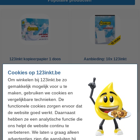
123inkt kopieerpapier 1 doos
Aanbieding: 10x 123inkt
van 2500 vellen A4 - 80 g/m²
cursusblok A4 gelijnd 70 g/m²
Cookies op 123inkt.be
100 vellen
Om winkelen bij 123inkt.be zo
€ 33,50
€ 26,55
Incl. 21% btw
Incl. 21% btw
gemakkelijk mogelijk voor u te
maken, gebruiken we cookies en
vergelijkbare technieken. De
functionele cookies zorgen ervoor dat
de website goed werkt. Daarnaast
hebben ze een analytische functie die
ons helpt de website continu te
verbeteren. We laten u graag alleen
advertenties zien die aansluiten bij