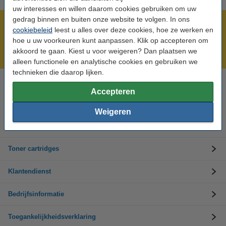
uw interesses en willen daarom cookies gebruiken om uw
gedrag binnen en buiten onze website te volgen. In ons
Meer dan 5 miljoen klanten!
cookiebeleid
leest u alles over deze cookies, hoe ze werken en
Voor 22.00 uur besteld, morgen in huis!
hoe u uw voorkeuren kunt aanpassen. Klik op accepteren om
akkoord te gaan. Kiest u voor weigeren? Dan plaatsen we
Laagsteprijsgarantie!
alleen functionele en analytische cookies en gebruiken we
technieken die daarop lijken.
Hulp nodig? Bel ons op +32 (0)9 39 64 123
Accepteren
Op werkdagen van 8.30 tot 17 uur
Weigeren
Inktpatronen
Toner cartridges
Klantendienst
Bedrijfsinformatie
Toegankelijkheidsverklaring