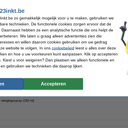
kt
Schrijfbreedte:
Navulbaar:
23inkt.be
Aantal:
inkt.be zo gemakkelijk mogelijk voor u te maken, gebruiken we
kbare technieken. De functionele cookies zorgen ervoor dat de
 Daarnaast hebben ze een analytische functie die ons helpt de
verbeteren. We laten u graag alleen advertenties zien die
he whiteboardwisser
nteresses en willen daarom cookies gebruiken om uw gedrag
ze website te volgen. In ons
cookiebeleid
leest u alles over deze
rken en hoe u uw voorkeuren kunt aanpassen. Klik op accepteren
 Kiest u voor weigeren? Dan plaatsen we alleen functionele en
 en gebruiken we technieken die daarop lijken.
e stiftenhouder groot
en
Accepteren
 reinigingsspray (250 ml)