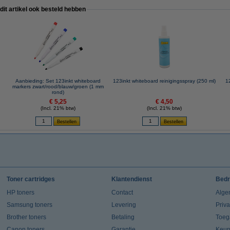
 dit artikel ook besteld hebben
Aanbieding: Set 123inkt whiteboard
123inkt whiteboard reinigingsspray (250 ml)
1
markers zwart/rood/blauw/groen (1 mm
rond)
€ 5,25
€ 4,50
(Incl. 21% btw)
(Incl. 21% btw)
Toner cartridges
Klantendienst
Bedr
HP toners
Contact
Alge
Samsung toners
Levering
Priv
Brother toners
Betaling
Toeg
Canon toners
Garantie
Keur