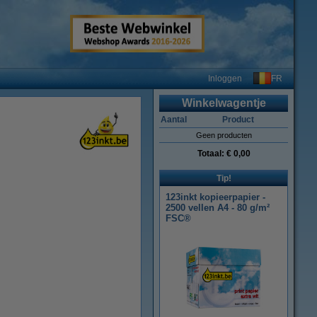
FR
Inloggen
Winkelwagentje
Aantal
Product
Geen producten
Totaal:
€ 0,00
Tip!
123inkt kopieerpapier -
2500 vellen A4 - 80 g/m²
FSC®