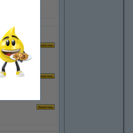
1 mm
nee
10 stuk(s)