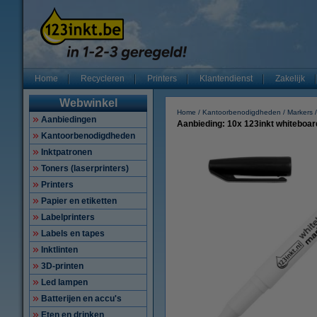
Home
Recycleren
Printers
Klantendienst
Zakelijk
Webwinkel
Home
Kantoorbenodigdheden
Markers
Aanbiedingen
Aanbieding: 10x 123inkt whiteboar
Kantoorbenodigdheden
Inktpatronen
Toners (laserprinters)
Printers
Papier en etiketten
Labelprinters
Labels en tapes
Inktlinten
3D-printen
Led lampen
Batterijen en accu's
Eten en drinken