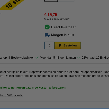
n
€ 15,75
€ 13,02 excl. 21% btw
Direct leverbaar
Morgen in huis
Bestellen
ar op rij 'Beste webwinkel'
Meer dan 5 miljoen klanten
92% raadt 123inkt.b
rker schrijft en tekent u op whiteboards en andere niet-poreuze oppervlakken. Da
ijfers. De inkt droogt snel en u kan gemakkelijk zaken uitwissen met een droge wiss
marker te nemen en daarmee kosten te besparen.
oduct 100% garantie.