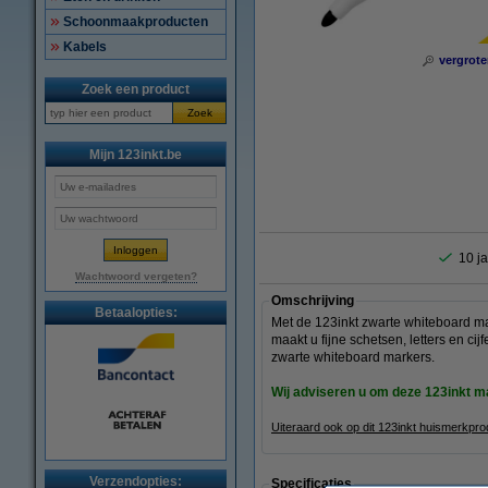
Schoonmaakproducten
Kabels
vergrote
Zoek een product
Zoek
Mijn 123inkt.be
10 ja
Wachtwoord vergeten?
Omschrijving
Betaalopties:
Met de 123inkt zwarte whiteboard ma
maakt u fijne schetsen, letters en c
zwarte whiteboard markers.
Wij adviseren u om deze 123inkt 
Uiteraard ook op dit 123inkt huismerkpr
Verzendopties:
Specificaties