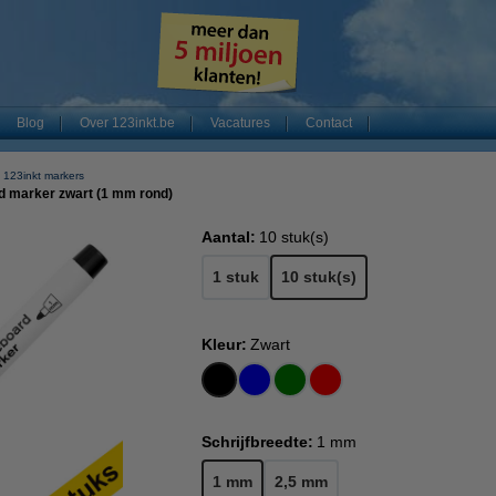
Blog
Over 123inkt.be
Vacatures
Contact
123inkt markers
d marker zwart (1 mm rond)
Aantal:
10 stuk(s)
1 stuk
10 stuk(s)
Kleur:
Zwart
Schrijfbreedte:
1 mm
1 mm
2,5 mm