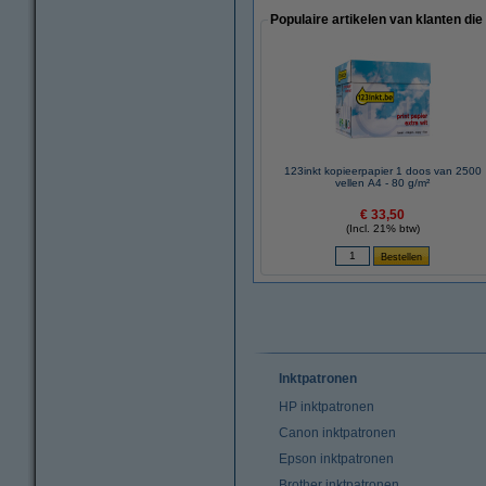
Populaire artikelen van klanten die
123inkt kopieerpapier 1 doos van 2500
vellen A4 - 80 g/m²
€ 33,50
(Incl. 21% btw)
Inktpatronen
HP inktpatronen
Canon inktpatronen
Epson inktpatronen
Brother inktpatronen