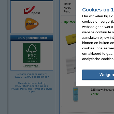
Merk:
123in
Kleur:
zwart
Cookies op 1
Punt:
rond
Om winkelen bij 123
cookies en vergelij
Tip: meebestellen
website goed werkt.
website continu te 
123inkt magnetisc
aansluiten bij uw i
FSC® gecertificeerd:
€ 2,95
binnen en buiten on
cookies, hoe ze we
om akkoord te gaan.
analytische cookies
123inkt magnetisch
€ 9,95
Weiger
Beoordeling door klanten:
8.8
/
10
-
1.799
beoordelingen
This site is protected by
reCAPTCHA and the Google
Privacy Policy
and
Terms of Service
123inkt whiteboard
apply.
€ 4,50