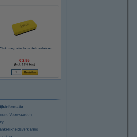
23inkt magnetische whiteboardwisser
€ 2,95
(Incl. 21% btw)
ijfsinformatie
mene Voorwaarden
acy
ankelijkheidsverklaring
merken