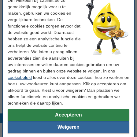
Om winkelen bij 123inkt.be zo
Navulbaar:
nee
gemakkelijk mogelijk voor u te
Aantal:
10 stuk(s)
maken, gebruiken we cookies en
vergelijkbare technieken. De
functionele cookies zorgen ervoor dat
Tip: meebestellen
de website goed werkt. Daarnaast
hebben ze een analytische functie die
123inkt magnetische whiteboardwisser
ons helpt de website continu te
€ 2,95
verbeteren. We laten u graag alleen
advertenties zien die aansluiten bij
123inkt magnetische stiftenhouder groot
uw interesses en willen daarom cookies gebruiken om uw
€ 9,95
gedrag binnen en buiten onze website te volgen. In ons
cookiebeleid
leest u alles over deze cookies, hoe ze werken en
hoe u uw voorkeuren kunt aanpassen. Klik op accepteren om
123inkt whiteboard reinigingsspray (250 ml)
akkoord te gaan. Kiest u voor weigeren? Dan plaatsen we
€ 4,50
alleen functionele en analytische cookies en gebruiken we
technieken die daarop lijken.
Accepteren
Populaire producten
Weigeren