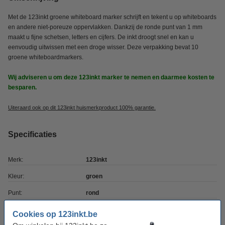
Met de 123inkt groene whiteboard marker schrijft en tekent u op whiteboards
en andere niet-poreuze oppervlakken. Dankzij de ronde punt van 1 mm
maakt u fijne schetsen, letters en cijfers. De inkt droogt snel en kan u
eenvoudig uitwissen met een droge wisser. Deze verpakking bevat 10
groene whiteboardmarkers.
Wij adviseren u om deze 123inkt marker te nemen en daarmee kosten te
besparen.
Uiteraard ook op dit 123inkt huismerkproduct 100% garantie.
Specificaties
Merk:
123inkt
Kleur:
groen
Punt:
rond
Schrijfbreedte:
1 mm
Cookies op 123inkt.be