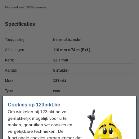
Uiteraard met 100% garantie.
Specificaties
Toepassing:
thermal transfer
Afmetingen:
110 mm x 74 m (BxL)
Kern:
12,7 mm
Aantal:
5 stuk(s)
Merk:
123inkt
Type:
was
Kleur:
zwart
Cookies op 123inkt.be
Ons artikelnr:
Om winkelen bij 123inkt.be zo
141007
gemakkelijk mogelijk voor u te
Nummer:
02300GS11007
maken, gebruiken we cookies en
vergelijkbare technieken. De
functionele cookies zorgen ervoor dat