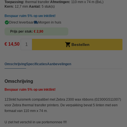
Toepassing:
thermal transfer
Afmetingen:
110 mm x 74 m (BxL)
Kern:
12,7 mm
Aantal:
5 stuk(s)
Bespaar ruim
5%
op uw inktlint!
Direct leverbaar
Morgen in huis
Prijs per stuk
€ 2,90
€ 14,50
Bestellen
Omschrijving
Specificaties
Aanbevelingen
Omschrijving
Bespaar ruim
5%
op uw inktlint!
123inkt huismerk compatibel met Zebra 2300 wax ribbons (02300GS11007)
voor Zebra thermal transfer printers. De verpakking bevat 5 linten met een
formaat van 110 mm x 74 m.
U ziet het verschil in uw portemonnee !!!!