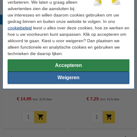
verbeteren. We laten u graag alleen
advertenties zien die aansluiten bij
uw interesses en willen daarom cookies gebruiken om uw
Populaire producten
gedrag binnen en buiten onze website te volgen. In ons
cookiebeleid
leest u alles over deze cookies, hoe ze werken en
hoe u uw voorkeuren kunt aanpassen. Klik op accepteren om
akkoord te gaan. Kiest u voor weigeren? Dan plaatsen we
alleen functionele en analytische cookies en gebruiken we
technieken die daarop lijken.
Accepteren
Weigeren
123accu Xtreme Power MN1500
123inkt kopieerpapier 1 pak van
Penlite AA batterij 24 stuks
500 vellen A4 - 80 g/m²
€ 14,95
€ 7,25
Incl. 21% btw
Incl. 21% btw