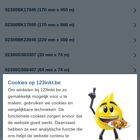
02300BK17045 (170 mm x 450 m)
02300BK17090 (170 mm x 900 m)
02300BK22045 (220 mm x 450 m)
02300GS03307 (33 mm x 74 m)
02300GS06407 (64 mm x 74 m)
Cookies op 123inkt.be
02300GS08407 (84 mm x 74 m)
Om winkelen bij 123inkt.be zo
gemakkelijk mogelijk voor u te
02300GS11007 (110 mm x 74 m)
maken, gebruiken we cookies en
vergelijkbare technieken. De
02300GT11030 (110 mm x 300 m)
functionele cookies zorgen ervoor dat
de website goed werkt. Daarnaast
hebben ze een analytische functie die
03200ZD25707 (57 mm x 74 m)
ons helpt de website continu te