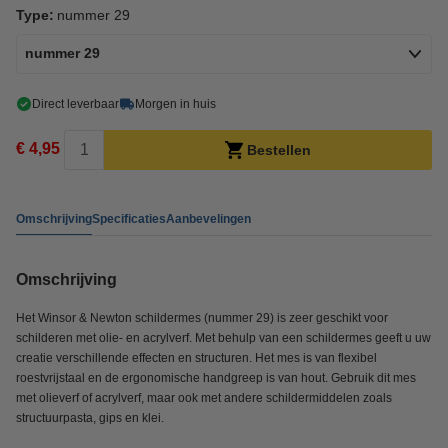
Type:
nummer 29
nummer 29
Direct leverbaar
Morgen in huis
€ 4,95
Bestellen
Omschrijving
Specificaties
Aanbevelingen
Omschrijving
Het Winsor & Newton schildermes (nummer 29) is zeer geschikt voor
schilderen met olie- en acrylverf. Met behulp van een schildermes geeft u uw
creatie verschillende effecten en structuren. Het mes is van flexibel
roestvrijstaal en de ergonomische handgreep is van hout. Gebruik dit mes
met olieverf of acrylverf, maar ook met andere schildermiddelen zoals
structuurpasta, gips en klei.