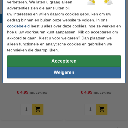
verbeteren. We laten u graag alleen
advertenties zien die aansluiten bij
uw interesses en willen daarom cookies gebruiken om uw
Populaire producten
gedrag binnen en buiten onze website te volgen. In ons
cookiebeleid
leest u alles over deze cookies, hoe ze werken en
hoe u uw voorkeuren kunt aanpassen. Klik op accepteren om
akkoord te gaan. Kiest u voor weigeren? Dan plaatsen we
alleen functionele en analytische cookies en gebruiken we
technieken die daarop lijken.
Accepteren
Weigeren
Winsor & Newton schildermes
Winsor & Newton schildermes
(nummer 20)
(nummer 22)
€ 4,95
€ 4,95
Incl. 21% btw
Incl. 21% btw