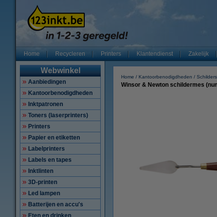
Home
Recycleren
Printers
Klantendienst
Zakelijk
Webwinkel
Home
Kantoorbenodigdheden
Schilder
Aanbiedingen
Winsor & Newton schildermes (nu
Kantoorbenodigdheden
Inktpatronen
Toners (laserprinters)
Printers
Papier en etiketten
Labelprinters
Labels en tapes
Inktlinten
3D-printen
Led lampen
Batterijen en accu's
Eten en drinken