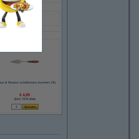
sor & Newton schildermes (nummer 28)
€ 4,95
(Incl. 21% btw)