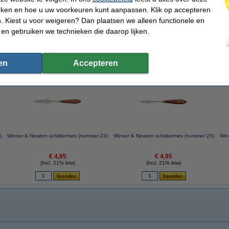
rken en hoe u uw voorkeuren kunt aanpassen. Klik op accepteren
 Kiest u voor weigeren? Dan plaatsen we alleen functionele en
V
en
erfpaletten
 en gebruiken we technieken die daarop lijken.
elen
en
Accepteren
 dit artikel ook besteld hebben
)
Winsor & Newton schildermes (nummer 23)
Winsor & Newton schildermes (nummer 25)
Win
€ 4,95
€ 4,95
(Incl. 21% btw)
(Incl. 21% btw)