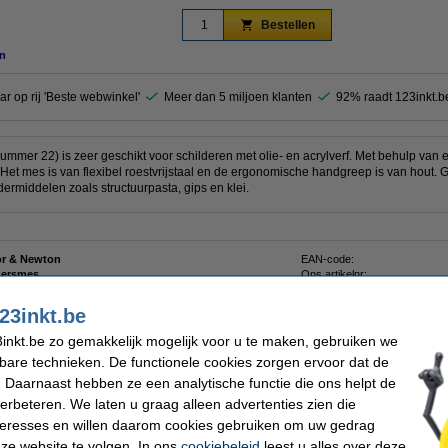
Bestellen
n
ar op rij 'Beste webwinkel'
Meer dan 5 miljoen klanten
92% raadt 123inkt.b
mmer 22) is zeer geschikt voor schilderen met olie- en acrylverf. Met behulp van 
 Het mes is van flexibel roestvrijstaal en de ergonomische handgreep is van hout. G
dermiddelen zoals structuurpasta, gips en klei.
r & Newton
EAN-code:
dersmes
Ons artikelnr:
er 22
23inkt.be
inkt.be zo gemakkelijk mogelijk voor u te maken, gebruiken we
kbare technieken. De functionele cookies zorgen ervoor dat de
 Daarnaast hebben ze een analytische functie die ons helpt de
enseelreiniger (75 ml)
verbeteren. We laten u graag alleen advertenties zien die
nteresses en willen daarom cookies gebruiken om uw gedrag
ze website te volgen. In ons
cookiebeleid
leest u alles over deze