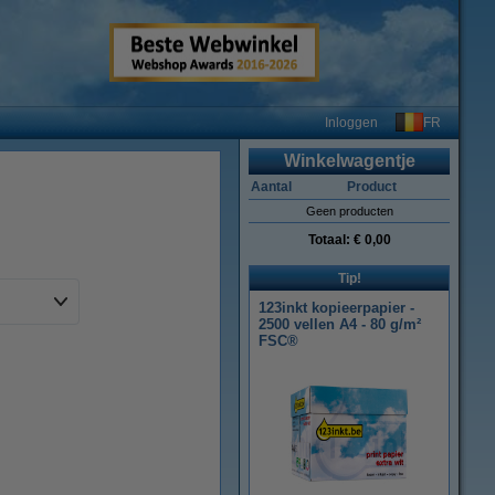
FR
Inloggen
Winkelwagentje
Aantal
Product
Geen producten
Totaal:
€ 0,00
Tip!
123inkt kopieerpapier -
2500 vellen A4 - 80 g/m²
FSC®