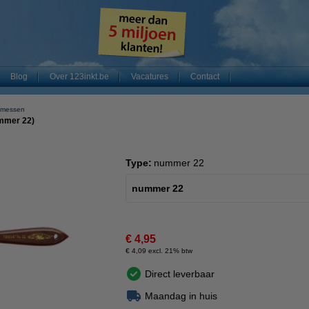
Blog
Over 123inkt.be
Vacatures
Contact
smessen
mmer 22)
Type:
nummer 22
nummer 22
€ 4,95
€ 4,09 excl. 21% btw
Direct leverbaar
Maandag in huis