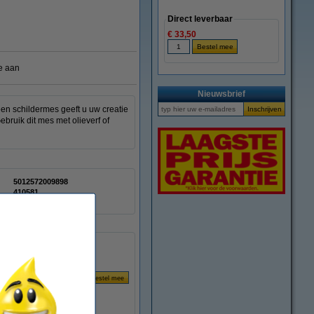
Direct leverbaar
€ 33,50
e aan
Nieuwsbrief
een schildermes geeft u uw creatie
ebruik dit mes met olieverf of
5012572009898
410581