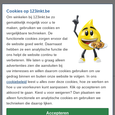
Winstpakker!
Cookies op 123inkt.be
123schoon theedoek rode blokken 65 x 65 cm (12 stuks)
Om winkelen bij 123inkt.be zo
€ 26,95
gemakkelijk mogelijk voor u te
maken, gebruiken we cookies en
Tip: meebestellen
vergelijkbare technieken. De
123schoon afwasmiddel Pink Sensation (500 ml)
functionele cookies zorgen ervoor dat
€ 1,95
de website goed werkt. Daarnaast
123schoon afwasborstel hout
hebben ze een analytische functie die
€ 1,95
ons helpt de website continu te
verbeteren. We laten u graag alleen
Vaatdoeken 38 x 38 cm (10 stuks)
advertenties zien die aansluiten bij
€ 2,95
uw interesses en willen daarom cookies gebruiken om uw
gedrag binnen en buiten onze website te volgen. In ons
cookiebeleid
leest u alles over deze cookies, hoe ze werken en
123schoon theedoek rode blokken 65 x 65 (6 stuks)
hoe u uw voorkeuren kunt aanpassen. Klik op accepteren om
123inkt
theedoek
rode blokken
6 stuk(s)
akkoord te gaan. Kiest u voor weigeren? Dan plaatsen we
alleen functionele en analytische cookies en gebruiken we
Bekijk de specificaties en omschrijving
technieken die daarop lijken.
Direct leverbaar
Morgen in huis
Accepteren