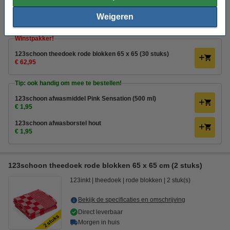
€ 13,95
Bestellen
Weigeren
Winstpakker!
123schoon theedoek rode blokken 65 x 65 (30 stuks)
€ 62,95
Tip: ook handig om mee te bestellen!
123schoon afwasmiddel Pink Sensation (500 ml)
€ 1,95
123schoon afwasborstel hout
€ 1,95
123schoon theedoek rode blokken 65 x 65 cm (2 stuks)
123inkt
theedoek
rode blokken
2 stuk(s)
Bekijk de specificaties en omschrijving
Direct leverbaar
Morgen in huis