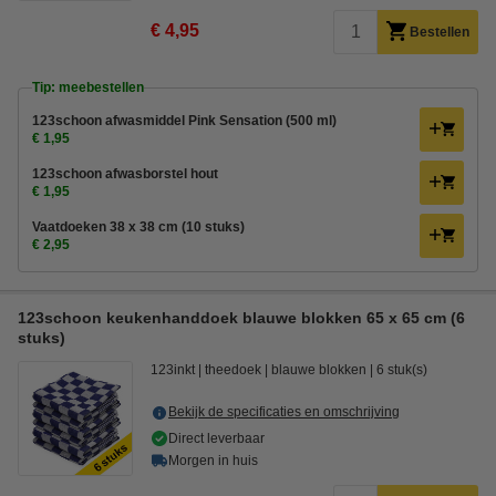
€ 4,95
Bestellen
Tip: meebestellen
123schoon afwasmiddel Pink Sensation (500 ml)
€ 1,95
123schoon afwasborstel hout
€ 1,95
Vaatdoeken 38 x 38 cm (10 stuks)
€ 2,95
123schoon keukenhanddoek blauwe blokken 65 x 65 cm (6
stuks)
123inkt
theedoek
blauwe blokken
6 stuk(s)
Bekijk de specificaties en omschrijving
Direct leverbaar
Morgen in huis