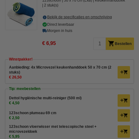
123schoon
50 x 70 cm (LxB)
Keukenhanddoek
2 stuk(s)
Bekijk de specificaties en omschrijving
Direct leverbaar
Morgen in huis
€ 6,95
Bestellen
Winstpakker!
Aanbieding: 4x Microvezel keukenhanddoek 50 x 70 cm (2
stuks)
€ 26,50
Tip: meebestellen
Dettol hygiënische multi-reiniger (500 ml)
€ 4,50
123schoon plumeau 69 cm
€ 2,50
123schoon vloerwisser met telescopische steel +
microvezeldoek
€ 5,95