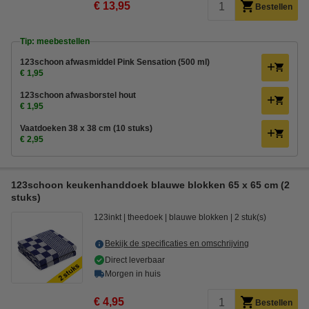
€ 13,95
Bestellen
Tip: meebestellen
123schoon afwasmiddel Pink Sensation (500 ml)
€ 1,95
123schoon afwasborstel hout
€ 1,95
Vaatdoeken 38 x 38 cm (10 stuks)
€ 2,95
123schoon keukenhanddoek blauwe blokken 65 x 65 cm (2
stuks)
123inkt
theedoek
blauwe blokken
2 stuk(s)
Bekijk de specificaties en omschrijving
Direct leverbaar
Morgen in huis
€ 4,95
Bestellen