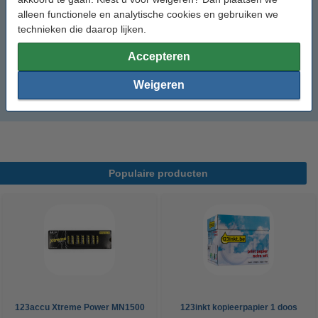
Scrub Daddy
alleen functionele en analytische cookies en gebruiken we
technieken die daarop lijken.
Thee- en keukendoeken
Accepteren
Dreft Professional
Weigeren
Sun Professional
Populaire producten
123accu Xtreme Power MN1500
123inkt kopieerpapier 1 doos