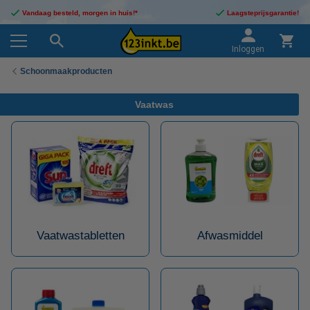
Vandaag besteld, morgen in huis!*
Laagsteprijsgarantie!
Inloggen
Schoonmaakproducten
Vaatwas
Vaatwastabletten
Afwasmiddel