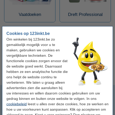
Vaatdoeken
Dreft Professional
Cookies op 123inkt.be
Om winkelen bij 123inkt.be zo
gemakkelijk mogelijk voor u te
maken, gebruiken we cookies en
vergelijkbare technieken. De
functionele cookies zorgen ervoor dat
de website goed werkt. Daarnaast
Sun Professional
hebben ze een analytische functie die
ons helpt de website continu te
verbeteren. We laten u graag alleen
advertenties zien die aansluiten bij
Vaatwastabletten
uw interesses en willen daarom cookies gebruiken om uw
gedrag binnen en buiten onze website te volgen. In ons
Sponzen
cookiebeleid
leest u alles over deze cookies, hoe ze werken en
hoe u uw voorkeuren kunt aanpassen. Klik op accepteren om
akkoord te gaan. Kiest u voor weigeren? Dan plaatsen we