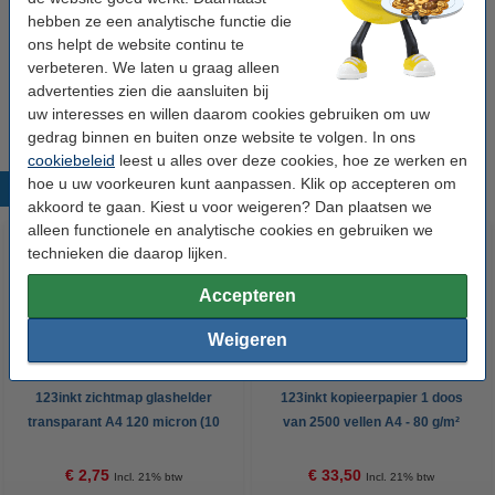
€ 29,50
hebben ze een analytische functie die
ons helpt de website continu te
verbeteren. We laten u graag alleen
123inkt MW100 draadloze muis
€ 9,95
advertenties zien die aansluiten bij
uw interesses en willen daarom cookies gebruiken om uw
gedrag binnen en buiten onze website te volgen. In ons
cookiebeleid
leest u alles over deze cookies, hoe ze werken en
hoe u uw voorkeuren kunt aanpassen. Klik op accepteren om
Populaire producten
akkoord te gaan. Kiest u voor weigeren? Dan plaatsen we
alleen functionele en analytische cookies en gebruiken we
technieken die daarop lijken.
Accepteren
Weigeren
123inkt zichtmap glashelder
123inkt kopieerpapier 1 doos
transparant A4 120 micron (10
van 2500 vellen A4 - 80 g/m²
stuks)
€ 2,75
€ 33,50
Incl. 21% btw
Incl. 21% btw