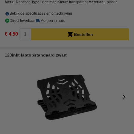
Merk:
Rapesco
Type:
zichtmap
Kleur:
transparant
Materiaal:
plastic
Bekijk de specificaties en omschrijving
Direct leverbaar
Morgen in huis
€ 4,50
Bestellen
123inkt laptopstandaard zwart