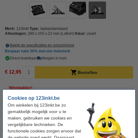
1
Merk:
123inkt
Type:
laptopstandaard
Afmetingen:
280 x 255 x 22 mm (LxBxH)
Kleur:
zwart
Bekijk de specificaties en omschrijving
Bespaar ruim
30%
met ons huismerk
Direct leverbaar
Morgen in huis
€ 12,95
Bestellen
Winstpakker!
Cookies op 123inkt.be
Aanbieding: 3x 123inkt laptopstandaard zwart
Om winkelen bij 123inkt.be zo
€ 34,95
gemakkelijk mogelijk voor u te
maken, gebruiken we cookies en
Tip: meebestellen
vergelijkbare technieken. De
functionele cookies zorgen ervoor dat
123inkt draadloos toetsenbord (QWERTY)
de website goed werkt. Daarnaast