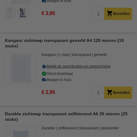
Morgen in huis
€ 3,95
Bestellen
Kangaro zichtmap transparant generfd A4 120 micron (10
stuks)
Kangaro
L-map
transparant
generfd
Bekijk de specificaties en omschrijving
Direct leverbaar
Morgen in huis
€ 2,95
Bestellen
Durable zichtmap transparant zelfklevend A6 35 micron (25
stuks)
Durable
zelfklevend
transparant
glashelder