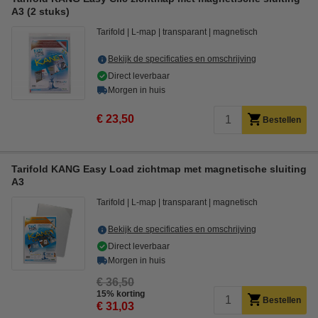
A3 (2 stuks)
Tarifold
L-map
transparant
magnetisch
Bekijk de specificaties en omschrijving
Direct leverbaar
Morgen in huis
€ 23,50
Bestellen
Tarifold KANG Easy Load zichtmap met magnetische sluiting
A3
Tarifold
L-map
transparant
magnetisch
Bekijk de specificaties en omschrijving
Direct leverbaar
Morgen in huis
€ 36,50
15% korting
Bestellen
€ 31,03