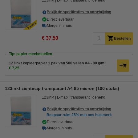
123inkt
L-map
transparant
generfd
Bekijk de specificaties en omschrijving
Direct leverbaar
Morgen in huis
€ 37,50
Bestellen
Tip: papier meebestellen
123inkt kopieerpapier 1 pak van 500 vellen A4 - 80 g/m²
€ 7,25
123inkt zichtmap transparant A4 85 micron (100 stuks)
123inkt
L-map
transparant
generfd
Bekijk de specificaties en omschrijving
Bespaar ruim
25%
met ons huismerk
Direct leverbaar
Morgen in huis