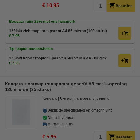
€ 10,95
Bestellen
Bespaar ruim
25%
met ons huismerk
123inkt zichtmap transparant A4 85 micron (100 stuks)
€ 7,95
Tip: papier meebestellen
123inkt kopieerpapier 1 pak van 500 vellen A4 - 80 g/m²
€ 7,25
Kangaro zichtmap transparant generfd A5 met U-opening
120 micron (25 stuks)
Kangaro
U-map
transparant
generfd
Bekijk de specificaties en omschrijving
Direct leverbaar
Morgen in huis
€ 5,95
Bestellen