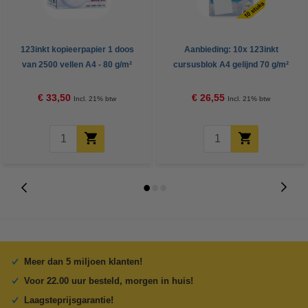
123inkt kopieerpapier 1 doos
Aanbieding: 10x 123inkt
van 2500 vellen A4 - 80 g/m²
cursusblok A4 gelijnd 70 g/m²
100 vellen
€ 33,50
€ 26,55
Incl. 21% btw
Incl. 21% btw
Meer dan 5 miljoen klanten!
Voor 22.00 uur besteld, morgen in huis!
Laagsteprijsgarantie!