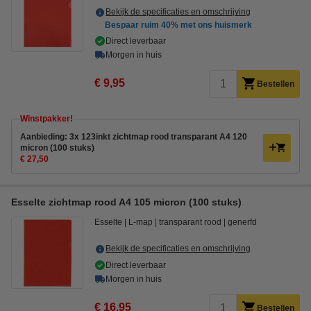
Bekijk de specificaties en omschrijving
Bespaar ruim
40%
met ons huismerk
Direct leverbaar
Morgen in huis
€ 9,95
Bestellen
Winstpakker!
Aanbieding: 3x 123inkt zichtmap rood transparant A4 120
micron (100 stuks)
€ 27,50
Esselte zichtmap rood A4 105 micron (100 stuks)
Esselte
L-map
transparant rood
generfd
Bekijk de specificaties en omschrijving
Direct leverbaar
Morgen in huis
€ 16,95
Bestellen