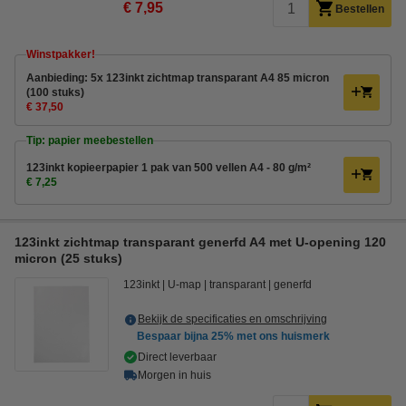
€ 7,95
Bestellen
Winstpakker!
Aanbieding: 5x 123inkt zichtmap transparant A4 85 micron
(100 stuks)
€ 37,50
Tip: papier meebestellen
123inkt kopieerpapier 1 pak van 500 vellen A4 - 80 g/m²
€ 7,25
123inkt zichtmap transparant generfd A4 met U-opening 120
micron (25 stuks)
123inkt
U-map
transparant
generfd
Bekijk de specificaties en omschrijving
Bespaar bijna
25%
met ons huismerk
Direct leverbaar
Morgen in huis