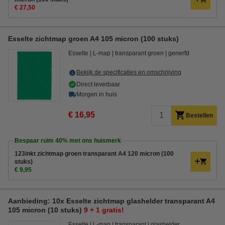
€ 27,50
Esselte zichtmap groen A4 105 micron (100 stuks)
Esselte
L-map
transparant groen
generfd
Bekijk de specificaties en omschrijving
Direct leverbaar
Morgen in huis
€ 16,95
Bestellen
Bespaar ruim
40%
met ons huismerk
123inkt zichtmap groen transparant A4 120 micron (100
stuks)
€ 9,95
Aanbieding: 10x Esselte zichtmap glashelder transparant A4
105 micron (10 stuks)
9 + 1 gratis!
Esselte
L-map
transparant
glashelder