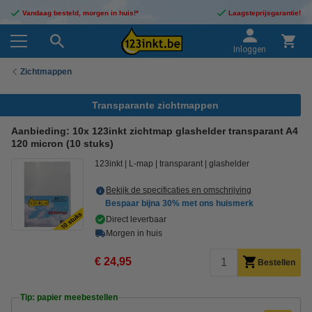
Vandaag besteld, morgen in huis!*
Laagsteprijsgarantie!
Inloggen
Zichtmappen
Transparante zichtmappen
Aanbieding: 10x 123inkt zichtmap glashelder transparant A4
120 micron (10 stuks)
123inkt
L-map
transparant
glashelder
Bekijk de specificaties en omschrijving
Bespaar bijna
30%
met ons huismerk
Direct leverbaar
Morgen in huis
€ 24,95
Bestellen
Tip: papier meebestellen