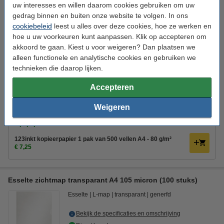
uw interesses en willen daarom cookies gebruiken om uw
Bekijk de specificaties en omschrijving
gedrag binnen en buiten onze website te volgen. In ons
Direct leverbaar
cookiebeleid
leest u alles over deze cookies, hoe ze werken en
Morgen in huis
hoe u uw voorkeuren kunt aanpassen. Klik op accepteren om
akkoord te gaan. Kiest u voor weigeren? Dan plaatsen we
€ 3,95
Bestellen
alleen functionele en analytische cookies en gebruiken we
technieken die daarop lijken.
Bespaar ruim
30%
met ons huismerk
Accepteren
123inkt zichtmap glashelder transparant A4 120 micron (10
stuks)
€ 2,75
Weigeren
Tip: papier meebestellen
123inkt kopieerpapier 1 pak van 500 vellen A4 - 80 g/m²
€ 7,25
Esselte zichtmap transparant A4 105 micron (100 stuks)
Esselte
L-map
transparant
generfd
Bekijk de specificaties en omschrijving