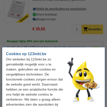
Bekijk de specificaties en omschrijving
Direct leverbaar
Morgen in huis
€ 35,55
Bestellen
Bespaar bijna
30%
met ons huismerk
Aanbieding: 10x 123inkt zichtmap glashelder transparant
A4 120 micron (10 stuks)
Cookies op 123inkt.be
€ 24,95
Om winkelen bij 123inkt.be zo
gemakkelijk mogelijk voor u te
Tip: meebestellen
maken, gebruiken we cookies en
123inkt kopieerpapier 1 pak van 500 vellen A4 - 80 g/m²
vergelijkbare technieken. De
€ 7,25
functionele cookies zorgen ervoor dat
de website goed werkt. Daarnaast
hebben ze een analytische functie die
Esselte zichtmap glashelder transparant A4 105 micron (10
ons helpt de website continu te
stuks)
verbeteren. We laten u graag alleen
Esselte
L-map
transparant
glashelder
advertenties zien die aansluiten bij