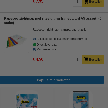
€ 7,95
Bestellen
Rapesco zichtmap met ritssluiting transparant A5 assorti (5
stuks)
Rapesco
zichtmap
transparant
plastic
Bekijk de specificaties en omschrijving
Direct leverbaar
Morgen in huis
€ 4,50
Bestellen
Populaire producten