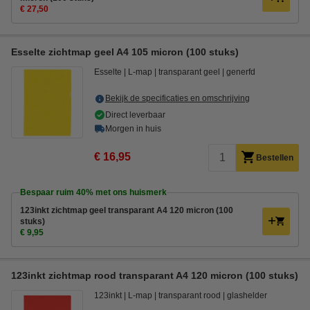
€ 27,50
Esselte zichtmap geel A4 105 micron (100 stuks)
Esselte
L-map
transparant geel
generfd
Bekijk de specificaties en omschrijving
Direct leverbaar
Morgen in huis
€ 16,95
Bestellen
Bespaar ruim
40%
met ons huismerk
123inkt zichtmap geel transparant A4 120 micron (100
stuks)
€ 9,95
123inkt zichtmap rood transparant A4 120 micron (100 stuks)
123inkt
L-map
transparant rood
glashelder