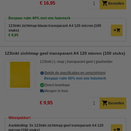
€ 16,95
Bestellen
Bespaar ruim
40%
met ons huismerk
123inkt zichtmap blauw transparant A4 120 micron (100
stuks)
€ 9,95
123inkt zichtmap geel transparant A4 120 micron (100 stuks)
123inkt
L-map
transparant geel
glashelder
Bekijk de specificaties en omschrijving
Bespaar ruim
40%
met ons huismerk
Direct leverbaar
Morgen in huis
€ 9,95
Bestellen
Winstpakker!
Aanbieding: 3x 123inkt zichtmap geel transparant A4 120
micron (100 stuks)