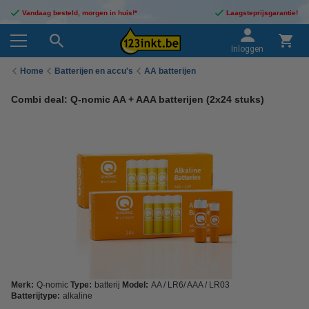
Vandaag besteld, morgen in huis!*
Laagsteprijsgarantie!
Inloggen
Home
Batterijen en accu's
AA batterijen
Combi deal: Q-nomic AA + AAA batterijen (2x24 stuks)
Merk:
Q-nomic
Type:
batterij
Model:
AA / LR6/ AAA / LR03
Batterijtype:
alkaline