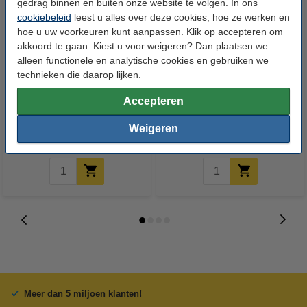
gedrag binnen en buiten onze website te volgen. In ons
cookiebeleid
leest u alles over deze cookies, hoe ze werken en
hoe u uw voorkeuren kunt aanpassen. Klik op accepteren om
akkoord te gaan. Kiest u voor weigeren? Dan plaatsen we
alleen functionele en analytische cookies en gebruiken we
technieken die daarop lijken.
123inkt kopieerpapier 1 pak van
123inkt kopieerpapier 1 doos
500 vellen A4 - 80 g/m²
van 2500 vellen A4 - 80 g/m²
Accepteren
Weigeren
€ 7,25
€ 33,50
Incl. 21% btw
Incl. 21% btw
Meer dan 5 miljoen klanten!