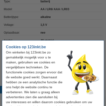
Type:
batterij
Model:
AA / LR6/ AAA / LR03
Batterijtype:
alkaline
Voltage:
1,5 V
Oplaadbaar:
nee
Aantal:
48 stuk(s)
Cookies op 123inkt.be
Om winkelen bij 123inkt.be zo
Wat er nog in zit!
gemakkelijk mogelijk voor u te
maken, gebruiken we cookies en
Universele batterijentester (123accu huismerk)
vergelijkbare technieken. De
€ 4,95
functionele cookies zorgen ervoor dat
de website goed werkt. Daarnaast
hebben ze een analytische functie die
ons helpt de website continu te
Populaire producten
verbeteren. We laten u graag alleen
advertenties zien die aansluiten bij
uw interesses en willen daarom cookies gebruiken om uw