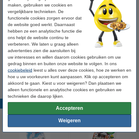
Verpakkingseenheid:
pak
maken, gebruiken we cookies en
vergelijkbare technieken. De
functionele cookies zorgen ervoor dat
Winstpakker!
de website goed werkt. Daarnaast
hebben ze een analytische functie die
Clairefontaine DCP papier 1 pak van 125 vellen
A4 - 250 g/m²
ons helpt de website continu te
€ 7,95
verbeteren. We laten u graag alleen
advertenties zien die aansluiten bij
uw interesses en willen daarom cookies gebruiken om uw
LET OP!
gedrag binnen en buiten onze website te volgen. In ons
Controleer voor aanschaf de specificaties van uw printer!
cookiebeleid
leest u alles over deze cookies, hoe ze werken en
Niet elke printer kan dit papiergewicht verwerken.
hoe u uw voorkeuren kunt aanpassen. Klik op accepteren om
akkoord te gaan. Kiest u voor weigeren? Dan plaatsen we
alleen functionele en analytische cookies en gebruiken we
technieken die daarop lijken.
Populaire producten
Accepteren
Weigeren