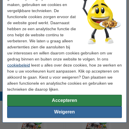
Verpakkingseenheid:
pak
maken, gebruiken we cookies en
vergelijkbare technieken. De
functionele cookies zorgen ervoor dat
Winstpakker!
de website goed werkt. Daarnaast
hebben ze een analytische functie die
Pro-Design papier 1 pak van 125 vellen A3 -
250 g/m²
ons helpt de website continu te
€ 16,50
verbeteren. We laten u graag alleen
advertenties zien die aansluiten bij
uw interesses en willen daarom cookies gebruiken om uw
LET OP!
gedrag binnen en buiten onze website te volgen. In ons
Controleer voor aanschaf de specificaties van uw printer!
cookiebeleid
leest u alles over deze cookies, hoe ze werken en
Niet elke printer kan dit papiergewicht verwerken.
hoe u uw voorkeuren kunt aanpassen. Klik op accepteren om
akkoord te gaan. Kiest u voor weigeren? Dan plaatsen we
alleen functionele en analytische cookies en gebruiken we
technieken die daarop lijken.
Populaire producten
Accepteren
Weigeren