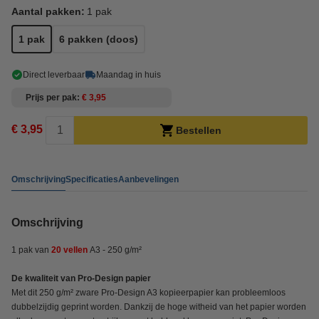
Aantal pakken:
1 pak
1 pak
6 pakken (doos)
Direct leverbaar
Maandag in huis
Prijs per pak
€ 3,95
€ 3,95
Bestellen
Omschrijving
Specificaties
Aanbevelingen
Omschrijving
1 pak van
20 vellen
A3 - 250 g/m²
De kwaliteit van Pro-Design papier
Met dit 250 g/m² zware Pro-Design A3 kopieerpapier kan probleemloos
dubbelzijdig geprint worden. Dankzij de hoge witheid van het papier worden