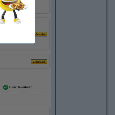
500
t:
80 g/m²
enheid:
pak
Prijs per pak
€ 13,95
Direct leverbaar