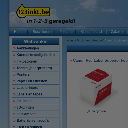
Home
Recycleren
Printers
Klantendienst
Zakelijk
Home
Papier en etiketten
Canon kopieerpap
Webwinkel
Aanbiedingen
Kantoorbenodigdheden
Canon Red Label Superior kopi
Inktpatronen
Toners (laserprinters)
Printers
Papier en etiketten
Labelprinters
Labels en tapes
Inktlinten
3D-printen
vergroten
Led lampen
Batterijen en accu's
Eten en drinken