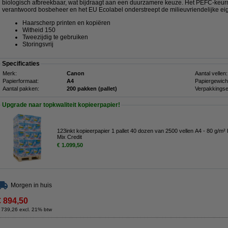
biologisch afbreekbaar, wat bijdraagt aan een duurzamere keuze. Het PEFC-keu
verantwoord bosbeheer en het EU Ecolabel onderstreept de milieuvriendelijke e
Haarscherp printen en kopiëren
Witheid 150
Tweezijdig te gebruiken
Storingsvrij
Specificaties
Merk:
Canon
Aantal vellen:
Papierformaat:
A4
Papiergewich
Aantal pakken:
200 pakken (pallet)
Verpakkingse
Upgrade naar topkwaliteit kopieerpapier!
123inkt kopieerpapier 1 pallet 40 dozen van 2500 vellen A4 - 80 g/m
Mix Credit
€ 1.099,50
Morgen in huis
€ 894,50
 739,26 excl. 21% btw