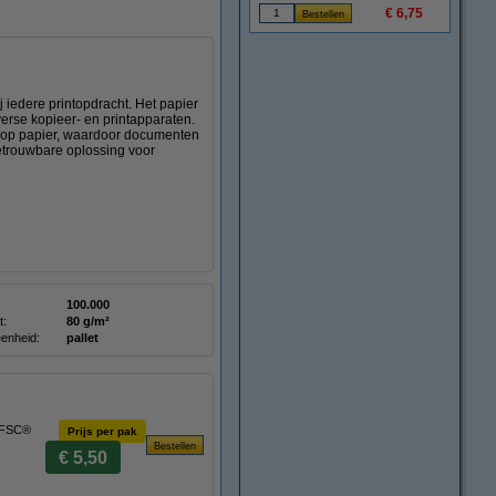
€ 6,75
 iedere printopdracht. Het papier
verse kopieer- en printapparaten.
jk op papier, waardoor documenten
 betrouwbare oplossing voor
100.000
t:
80 g/m²
enheid:
pallet
² FSC®
Prijs per pak
€ 5,50