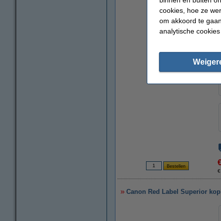
cookies, hoe ze we
om akkoord te gaan.
analytische cookies
Weiger
€
Canon Red Label Superior kopi