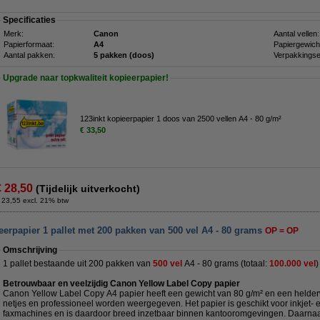
Specificaties
Merk:
Canon
Aantal vellen:
Papierformaat:
A4
Papiergewich
Aantal pakken:
5 pakken (doos)
Verpakkingse
Upgrade naar topkwaliteit kopieerpapier!
123inkt kopieerpapier 1 doos van 2500 vellen A4 - 80 g/m²
€ 33,50
€ 28,50
(Tijdelijk uitverkocht)
 23,55 excl. 21% btw
erpapier 1 pallet met 200 pakken van 500 vel A4 - 80 grams
OP = OP
Omschrijving
1 pallet bestaande uit 200 pakken van
500 vel
A4 - 80 grams (totaal:
100.000 vel
)
Betrouwbaar en veelzijdig Canon Yellow Label Copy papier
Canon Yellow Label Copy A4 papier heeft een gewicht van 80 g/m² en een helder
netjes en professioneel worden weergegeven. Het papier is geschikt voor inkjet- e
faxmachines en is daardoor breed inzetbaar binnen kantooromgevingen. Daarnaas