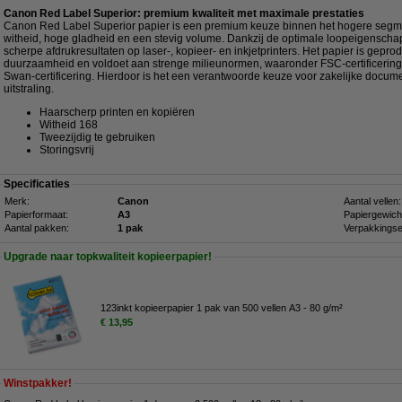
Canon Red Label Superior: premium kwaliteit met maximale prestaties
Canon Red Label Superior papier is een premium keuze binnen het hogere segmen
witheid, hoge gladheid en een stevig volume. Dankzij de optimale loopeigenschap
scherpe afdrukresultaten op laser-, kopieer- en inkjetprinters. Het papier is gep
duurzaamheid en voldoet aan strenge milieunormen, waaronder FSC-certificering
Swan-certificering. Hierdoor is het een verantwoorde keuze voor zakelijke docum
uitstraling.
Haarscherp printen en kopiëren
Witheid 168
Tweezijdig te gebruiken
Storingsvrij
Specificaties
Merk:
Canon
Aantal vellen:
Papierformaat:
A3
Papiergewich
Aantal pakken:
1 pak
Verpakkingse
Upgrade naar topkwaliteit kopieerpapier!
123inkt kopieerpapier 1 pak van 500 vellen A3 - 80 g/m²
€ 13,95
Winstpakker!