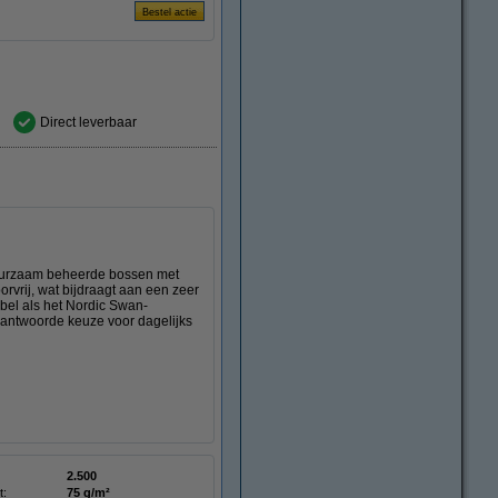
Direct leverbaar
duurzaam beheerde bossen met
orvrij, wat bijdraagt aan een zeer
bel als het Nordic Swan-
verantwoorde keuze voor dagelijks
2.500
t:
75 g/m²