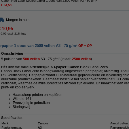
Canon Red Label kopieerpapier 1 doos van 2.500 vellen A3 - 80 g/m²
€ 54,50
Morgen in huis
€ 10,95
 9,05 excl. 21% btw
papier 1 doos van 2500 vellen A3 - 75 g/m²
OP = OP
Omschrijving
5 pakken van
500 vellen
A3 - 75 g/m² (totaal:
2500 vellen
)
Hét ultieme milieuvriendelijke A3-papier: Canon Black Label Zero
Canon Black Label Zero is hoogwaardig ongestreken printpapier, afkomstig uit 
FSC-certificering. Het papier wordt CO2-neutraal geproduceerd en is volledig chlo
duurzame productieketen. Daarnaast beschikt het papier over zowel het EU Ecola
certificaat, waarmee de milieuprestaties officieel zijn erkend. Dit maakt het een 
print- en kopieerwerk.
Haarscherp printen en kopiëren
Witheid 161
Tweezijdig te gebruiken
Storingsvrij
Specificaties
Merk:
Canon
Aantal vellen:
Papierformaat:
A3
Papiergewich