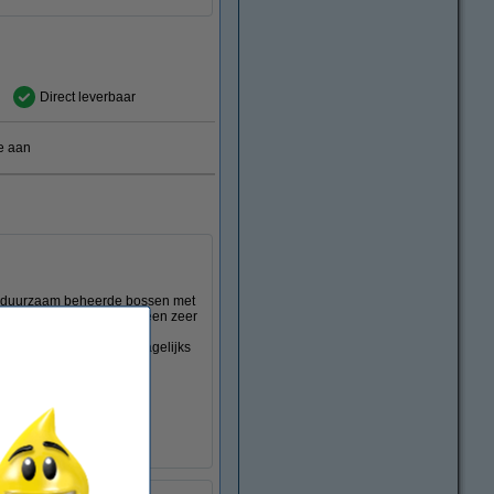
Direct leverbaar
e aan
uit duurzaam beheerde bossen met
orvrij, wat bijdraagt aan een zeer
bel als het Nordic Swan-
verantwoorde keuze voor dagelijks