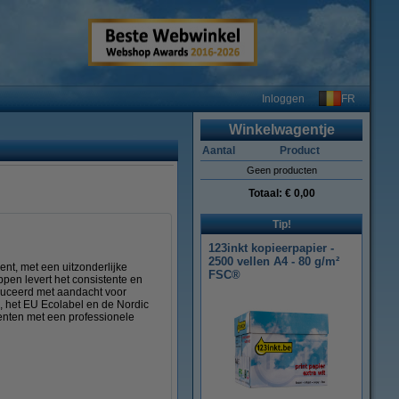
FR
Inloggen
Winkelwagentje
Aantal
Product
Geen producten
Totaal:
€ 0,00
Tip!
123inkt kopieerpapier -
2500 vellen A4 - 80 g/m²
t, met een uitzonderlijke
FSC®
pen levert het consistente en
roduceerd met aandacht voor
, het EU Ecolabel en de Nordic
enten met een professionele