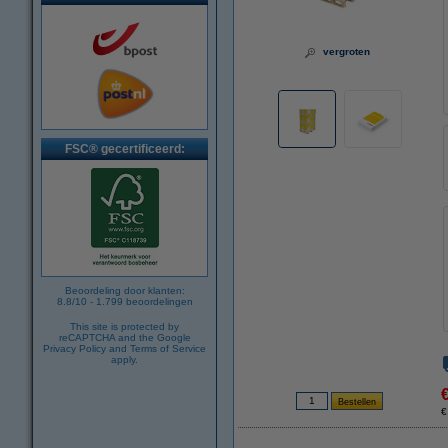
vergroten
FSC® gecertificeerd:
Beoordeling door klanten:
8.8
/
10
-
1.799
beoordelingen
This site is protected by
reCAPTCHA and the Google
Privacy Policy
and
Terms of Service
apply.
€