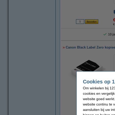
€
10 ja
Canon Black Label Zero kopieer
Cookies op 1
Om winkelen bij 123
cookies en vergelij
vergroten
website goed werkt.
website continu te 
aansluiten bij uw i
binnen en buiten on