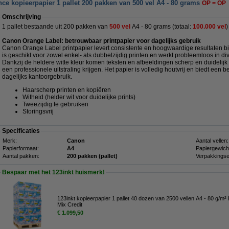
e kopieerpapier 1 pallet 200 pakken van 500 vel A4 - 80 grams
OP = OP
Omschrijving
1 pallet bestaande uit 200 pakken van
500 vel
A4 - 80 grams (totaal:
100.000 vel
)
Canon Orange Label: betrouwbaar printpapier voor dagelijks gebruik
Canon Orange Label printpapier levert consistente en hoogwaardige resultaten bij
is geschikt voor zowel enkel- als dubbelzijdig printen en werkt probleemloos in di
Dankzij de heldere witte kleur komen teksten en afbeeldingen scherp en duideli
een professionele uitstraling krijgen. Het papier is volledig houtvrij en biedt een
dagelijks kantoorgebruik.
Haarscherp printen en kopiëren
Witheid (helder wit voor duidelijke prints)
Tweezijdig te gebruiken
Storingsvrij
Specificaties
Merk:
Canon
Aantal vellen:
Papierformaat:
A4
Papiergewich
Aantal pakken:
200 pakken (pallet)
Verpakkingse
Bespaar met het 123inkt huismerk!
123inkt kopieerpapier 1 pallet 40 dozen van 2500 vellen A4 - 80 g/m
Mix Credit
€ 1.099,50