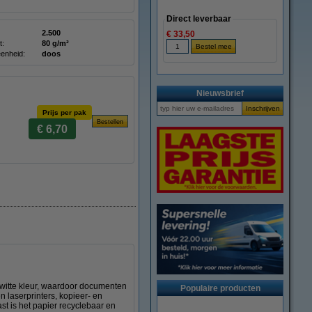
Direct leverbaar
2.500
€ 33,50
t:
80 g/m²
enheid:
doos
Nieuwsbrief
Prijs per pak
€ 6,70
witte kleur, waardoor documenten
Populaire producten
n laserprinters, kopieer- en
t is het papier recyclebaar en