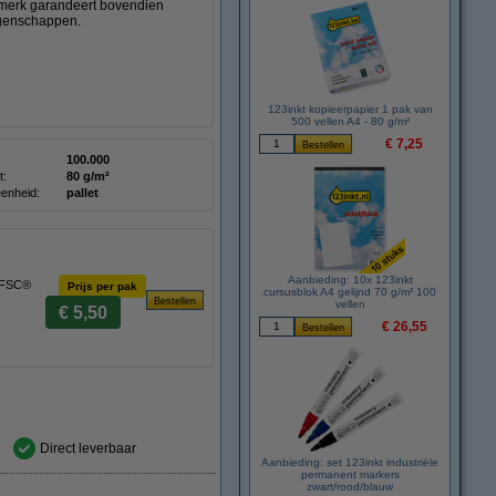
rmerk garandeert bovendien
igenschappen.
123inkt kopieerpapier 1 pak van
500 vellen A4 - 80 g/m²
€ 7,25
100.000
t:
80 g/m²
enheid:
pallet
Aanbieding: 10x 123inkt
² FSC®
Prijs per pak
cursusblok A4 gelijnd 70 g/m² 100
vellen
€ 5,50
€ 26,55
Direct leverbaar
Aanbieding: set 123inkt industriële
permanent markers
zwart/rood/blauw