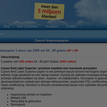
Blog
Over 123inkt.be
Vacatures
Contact
ier
Canon kopieerpapier
eerpapier 1 doos van 2500 vel A4 - 80 grams
OP = OP
Omschrijving
5 pakken van
500 vellen
A4 - 80 g/m² (totaal:
2500 vellen
)
Canon Red Label Superior: premium kwaliteit met maximale prestaties
Canon Red Label Superior papier is een premium keuze binnen het hogere segmen
witheid, hoge gladheid en een stevig volume. Dankzij de optimale loopeigenschap
scherpe afdrukresultaten op laser-, kopieer- en inkjetprinters. Het papier is gep
duurzaamheid en voldoet aan strenge milieunormen, waaronder FSC-certificering
Swan-certificering. Hierdoor is het een verantwoorde keuze voor zakelijke docum
uitstraling.
Haarscherp printen en kopiëren
Witheid 168
Tweezijdig te gebruiken
Storingsvrij