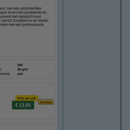
t, met een uitzonderlijke
pen levert het consistente en
roduceerd met aandacht voor
, het EU Ecolabel en de Nordic
enten met een professionele
500
t:
80 g/m²
enheid:
pak
Prijs per pak
€ 13,95