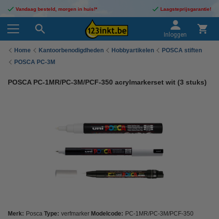
Vandaag besteld, morgen in huis!*
Laagsteprijsgarantie!
Inloggen
Home
Kantoorbenodigdheden
Hobbyartikelen
POSCA stiften
POSCA PC-3M
POSCA PC-1MR/PC-3M/PCF-350 acrylmarkerset wit (3 stuks)
Merk:
Posca
Type:
verfmarker
Modelcode:
PC-1MR/PC-3M/PCF-350