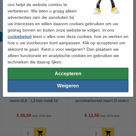
POSCA PC-1MR/PC-3M/PCF-350
ons helpt de website continu te
acrylmarkerset zwart (3 stuks)
verbeteren. We laten u graag alleen
€ 13,50
advertenties zien die aansluiten bij
uw interesses en willen daarom cookies gebruiken om uw
gedrag binnen en buiten onze website te volgen. In ons
cookiebeleid
leest u alles over deze cookies, hoe ze werken en
Populaire producten
hoe u uw voorkeuren kunt aanpassen. Klik op accepteren om
akkoord te gaan. Kiest u voor weigeren? Dan plaatsen we
alleen functionele en analytische cookies en gebruiken we
technieken die daarop lijken.
Accepteren
Weigeren
POSCA PC-3M acrylmarkerset
POSCA PC-1MC/5M/8K
warm (0,9 - 1,3 mm rond) 16
acrylmarkerset zwart (3 stuks)
stuks
€ 55,50
€ 12,50
Incl. 21% btw
Incl. 21% btw