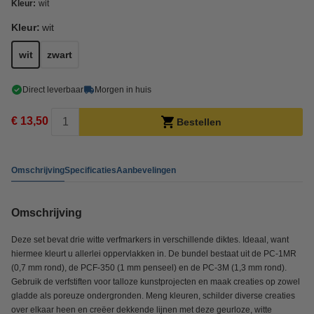
Kleur:
wit
Kleur:
wit
wit
zwart
Direct leverbaar
Morgen in huis
€ 13,50
Bestellen
Omschrijving
Specificaties
Aanbevelingen
Omschrijving
Deze set bevat drie witte verfmarkers in verschillende diktes. Ideaal, want
hiermee kleurt u allerlei oppervlakken in. De bundel bestaat uit de PC-1MR
(0,7 mm rond), de PCF-350 (1 mm penseel) en de PC-3M (1,3 mm rond).
Gebruik de verfstiften voor talloze kunstprojecten en maak creaties op zowel
gladde als poreuze ondergronden. Meng kleuren, schilder diverse creaties
over elkaar heen en creëer dekkende lijnen met deze geurloze, witte