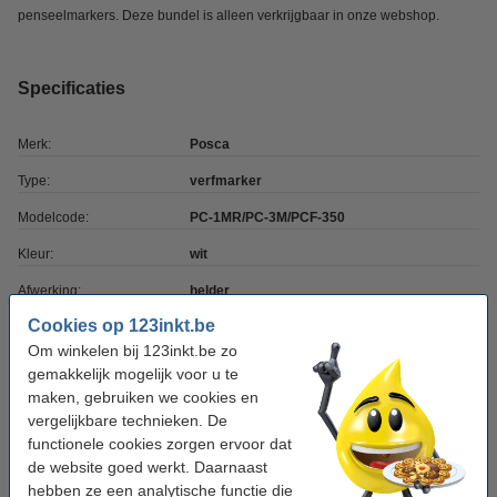
penseelmarkers. Deze bundel is alleen verkrijgbaar in onze webshop.
Specificaties
Merk:
Posca
Type:
verfmarker
Modelcode:
PC-1MR/PC-3M/PCF-350
Kleur:
wit
Afwerking:
helder
Cookies op 123inkt.be
Punt:
divers
Om winkelen bij 123inkt.be zo
Schrijfbreedte:
divers
gemakkelijk mogelijk voor u te
maken, gebruiken we cookies en
Aantal:
3 stuk(s)
vergelijkbare technieken. De
functionele cookies zorgen ervoor dat
Tip: meebestellen
de website goed werkt. Daarnaast
hebben ze een analytische functie die