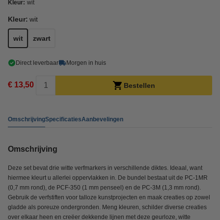
Kleur:
wit
Kleur:
wit
wit
zwart
Direct leverbaar
Morgen in huis
€ 13,50
Bestellen
Omschrijving
Specificaties
Aanbevelingen
Omschrijving
Deze set bevat drie witte verfmarkers in verschillende diktes. Ideaal, want
hiermee kleurt u allerlei oppervlakken in. De bundel bestaat uit de PC-1MR
(0,7 mm rond), de PCF-350 (1 mm penseel) en de PC-3M (1,3 mm rond).
Gebruik de verfstiften voor talloze kunstprojecten en maak creaties op zowel
gladde als poreuze ondergronden. Meng kleuren, schilder diverse creaties
over elkaar heen en creëer dekkende lijnen met deze geurloze, witte