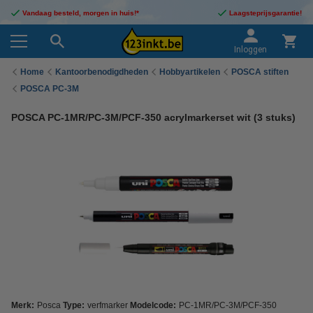
Vandaag besteld, morgen in huis!*
Laagsteprijsgarantie!
Inloggen
Home
Kantoorbenodigdheden
Hobbyartikelen
POSCA stiften
POSCA PC-3M
POSCA PC-1MR/PC-3M/PCF-350 acrylmarkerset wit (3 stuks)
Merk:
Posca
Type:
verfmarker
Modelcode:
PC-1MR/PC-3M/PCF-350