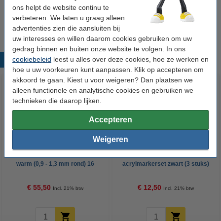
POSCA PC-1MR/PC-3M/PCF-350
ons helpt de website continu te
acrylmarkerset zwart (3 stuks)
verbeteren. We laten u graag alleen
€ 13,50
advertenties zien die aansluiten bij
uw interesses en willen daarom cookies gebruiken om uw
gedrag binnen en buiten onze website te volgen. In ons
cookiebeleid
leest u alles over deze cookies, hoe ze werken en
Populaire producten
hoe u uw voorkeuren kunt aanpassen. Klik op accepteren om
akkoord te gaan. Kiest u voor weigeren? Dan plaatsen we
alleen functionele en analytische cookies en gebruiken we
technieken die daarop lijken.
Accepteren
Weigeren
POSCA PC-3M acrylmarkerset
POSCA PC-1MC/5M/8K
warm (0,9 - 1,3 mm rond) 16
acrylmarkerset zwart (3 stuks)
stuks
€ 55,50
€ 12,50
Incl. 21% btw
Incl. 21% btw