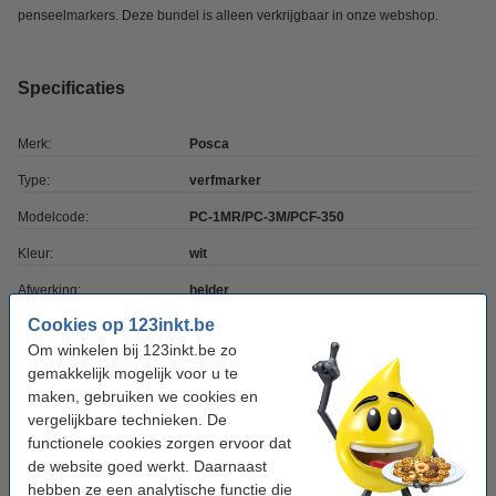
penseelmarkers. Deze bundel is alleen verkrijgbaar in onze webshop.
Specificaties
Merk:
Posca
Type:
verfmarker
Modelcode:
PC-1MR/PC-3M/PCF-350
Kleur:
wit
Afwerking:
helder
Cookies op 123inkt.be
Punt:
divers
Om winkelen bij 123inkt.be zo
Schrijfbreedte:
divers
gemakkelijk mogelijk voor u te
maken, gebruiken we cookies en
Aantal:
3 stuk(s)
vergelijkbare technieken. De
functionele cookies zorgen ervoor dat
Tip: meebestellen
de website goed werkt. Daarnaast
hebben ze een analytische functie die