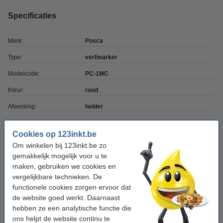
Specificaties
Merk:
Posca
Type:
verfmarker
Modelcode:
PC-1MC
Kleur:
rood
Afwerking:
helder
Punt:
conisch
Cookies op 123inkt.be
Schrijfbreedte:
0,7 - 1 mm
Om winkelen bij 123inkt.be zo
gemakkelijk mogelijk voor u te
Aantal:
1 stuk
maken, gebruiken we cookies en
vergelijkbare technieken. De
Winstpakker! 11+1 gratis
functionele cookies zorgen ervoor dat
de website goed werkt. Daarnaast
Aanbieding: 12x POSCA PC-1MC acrylmarker
hebben ze een analytische functie die
rood (0,7 - 1 mm kegelpunt)
€ 38,50
ons helpt de website continu te