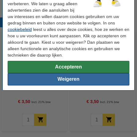
verbeteren. We laten u graag alleen
advertenties zien die aansluiten bij
uw interesses en willen daarom cookies gebruiken om uw
Populaire producten
gedrag binnen en buiten onze website te volgen. In ons
cookiebeleid
leest u alles over deze cookies, hoe ze werken en
hoe u uw voorkeuren kunt aanpassen. Klik op accepteren om
akkoord te gaan. Kiest u voor weigeren? Dan plaatsen we
alleen functionele en analytische cookies en gebruiken we
technieken die daarop lijken.
Accepteren
Weigeren
POSCA PC-1MC acrylmarker
POSCA PC-1MC acrylmarker
wit (0,7 - 1 mm kegelpunt)
geel (0,7 - 1 mm kegelpunt)
€ 3,50
€ 3,50
Incl. 21% btw
Incl. 21% btw