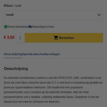
Kleur:
rood
rood
Direct leverbaar
Maandag in huis
€ 3,50
Bestellen
Omschrijving
Specificaties
Aanbevelingen
Omschrijving
De kleinste kunstwerken creëert u met de POSCA PC-1MC verfmarker rood.
Door de zeer fijne conische punt van 0,7-1 mm kunt u nauwkeurig gladde en
poreuze oppervlakken inkleuren. Dit maakt het een populaire
penseelmarker voor creaties op de kleinste formaten. Met de rode
penseelmarker zet u strakke, volledig dekkende lijnen. Daardoor is het de
ideale tool om mee te schrijven en tekenen.