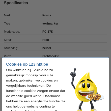
Specificaties
Merk:
Posca
Type:
verfmarker
Modelcode:
PC-17K
Kleur:
rood
Afwerking:
helder
Punt:
rechthoekig
Cookies op 123inkt.be
Schrijfbreedte:
15 mm
Om winkelen bij 123inkt.be zo
Aantal:
1 stuk
gemakkelijk mogelijk voor u te
maken, gebruiken we cookies en
vergelijkbare technieken. De
Winstpakker!
functionele cookies zorgen ervoor dat
Aanbieding: 5x POSCA PC-17K acrylmarker
de website goed werkt. Daarnaast
rood (15 mm recht)
hebben ze een analytische functie die
€ 44,50
ons helpt de website continu te