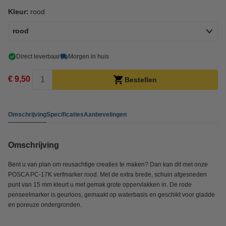
Kleur:
rood
rood
Direct leverbaar
Morgen in huis
€ 9,50
Bestellen
Omschrijving
Specificaties
Aanbevelingen
Omschrijving
Bent u van plan om reusachtige creaties te maken? Dan kan dit met onze
POSCA PC-17K verfmarker rood. Met de extra brede, schuin afgesneden
punt van 15 mm kleurt u met gemak grote oppervlakken in. De rode
penseelmarker is geurloos, gemaakt op waterbasis en geschikt voor gladde
en poreuze ondergronden.