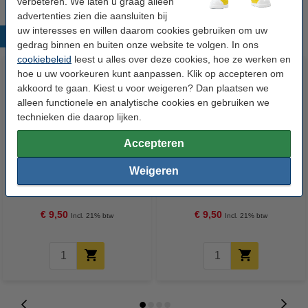
verbeteren. We laten u graag alleen
advertenties zien die aansluiten bij
uw interesses en willen daarom cookies gebruiken om uw
Populaire producten
gedrag binnen en buiten onze website te volgen. In ons
cookiebeleid
leest u alles over deze cookies, hoe ze werken en
hoe u uw voorkeuren kunt aanpassen. Klik op accepteren om
akkoord te gaan. Kiest u voor weigeren? Dan plaatsen we
alleen functionele en analytische cookies en gebruiken we
technieken die daarop lijken.
Accepteren
POSCA PC-17K acrylmarker wit
POSCA PC-17K acrylmarker
Weigeren
(15 mm recht)
geel (15 mm recht)
€ 9,50
€ 9,50
Incl. 21% btw
Incl. 21% btw