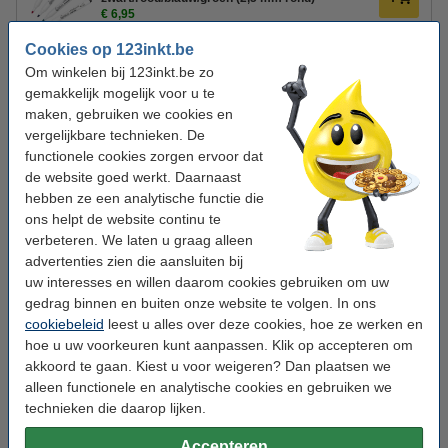
€ 6,95
Cookies op 123inkt.be
Maul magneten 20 mm zwart (10 stuks)
Om winkelen bij 123inkt.be zo
€ 3,25
gemakkelijk mogelijk voor u te
maken, gebruiken we cookies en
vergelijkbare technieken. De
123inkt whiteboard starterkit
€ 21,95
functionele cookies zorgen ervoor dat
de website goed werkt. Daarnaast
hebben ze een analytische functie die
Let op: Dit artikel wordt vanwege het formaat binnen 3 werkdagen
ons helpt de website continu te
geleverd.
verbeteren. We laten u graag alleen
advertenties zien die aansluiten bij
Downloads
Opties
uw interesses en willen daarom cookies gebruiken om uw
vergelijkingstabel
whiteboard markers
gedrag binnen en buiten onze website te volgen. In ons
whiteboard reiniging
cookiebeleid
leest u alles over deze cookies, hoe ze werken en
magneten
hoe u uw voorkeuren kunt aanpassen. Klik op accepteren om
marker houders
akkoord te gaan. Kiest u voor weigeren? Dan plaatsen we
alleen functionele en analytische cookies en gebruiken we
technieken die daarop lijken.
Accepteren