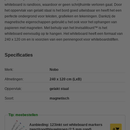
whiteboard is randloos, waardoor er geen schrijfruimte verloren gaat. Door
het oppervlak van gelakt staal is het bord goed uitwisbaar en heeft het een
perfecte ondergrond voor teksten, grafieken en tekeningen. Dankzij de
magnetische eigenschappen gebruikt u het ook voor het ophangen van
papieren met magneten. Met behulp van het InvisaMount™ is het
whiteboard eenvoudig op te hangen. Het whiteboard heeft een formaat van
240 x 120 cm en is voorzien van een pennengoot voor whiteboardstiften.
Specificaties
Merk:
Nobo
Afmetingen:
240 x 120 cm (LxB)
Oppervlak:
gelakt staal
Soort:
magnetisch
Tip: meebestellen
Aanbieding: 123inkt set whiteboard markers
zwart/rood/blauw/groen (2,5 mm rond)