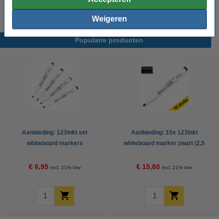
Weigeren
Populaire producten
Aanbieding: 123inkt set
Aanbieding: 10x 123inkt
whiteboard markers
whiteboard marker zwart (2,5
zwart/rood/blauw/groen (2,5 mm
mm rond)
rond)
€ 6,95
€ 15,60
Incl. 21% btw
Incl. 21% btw