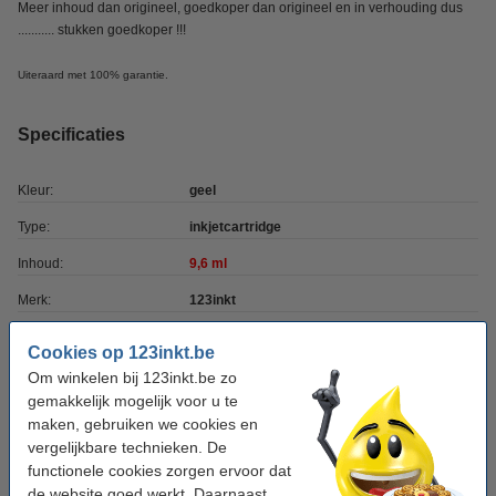
Meer inhoud dan origineel, goedkoper dan origineel en in verhouding dus
........... stukken goedkoper !!!
Uiteraard met 100% garantie.
Specificaties
Kleur:
geel
Type:
inkjetcartridge
Inhoud:
9,6 ml
Merk:
123inkt
Ons artikelnr:
040429
Cookies op 123inkt.be
Nummer:
14N1071E
Om winkelen bij 123inkt.be zo
gemakkelijk mogelijk voor u te
maken, gebruiken we cookies en
Tip: complete set bestellen
vergelijkbare technieken. De
functionele cookies zorgen ervoor dat
Lexmark Nr.100XL (14N0850) multipack C/M/Y
(123inkt huismerk)
de website goed werkt. Daarnaast