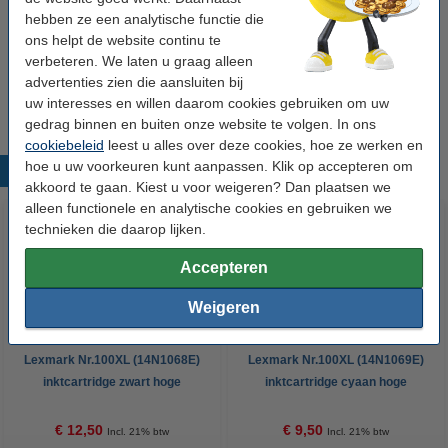
€ 26,50
hebben ze een analytische functie die
ons helpt de website continu te
Tip
verbeteren. We laten u graag alleen
Wij adviseren u om deze cartridge i.p.v. de originele cartridge te
advertenties zien die aansluiten bij
nemen.
uw interesses en willen daarom cookies gebruiken om uw
gedrag binnen en buiten onze website te volgen. In ons
cookiebeleid
leest u alles over deze cookies, hoe ze werken en
hoe u uw voorkeuren kunt aanpassen. Klik op accepteren om
Populaire producten
akkoord te gaan. Kiest u voor weigeren? Dan plaatsen we
alleen functionele en analytische cookies en gebruiken we
technieken die daarop lijken.
Accepteren
Weigeren
Lexmark Nr.100XL (14N1068E)
Lexmark Nr.100XL (14N1069E)
inktcartridge zwart hoge
inktcartridge cyaan hoge
capaciteit (123inkt huismerk)
capaciteit (123inkt huismerk)
€ 12,50
€ 9,50
Incl. 21% btw
Incl. 21% btw