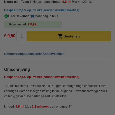
Kleur:
geel
Type:
inkjetcartridge
Inhoud:
9,6 ml
Merk:
123inkt
Bespaar
62,4%
op uw inkt (zonder kwaliteitsverlies)!
Direct leverbaar
Maandag in huis
Prijs per ml
€ 0,99
€ 9,50
Bestellen
Omschrijving
Specificaties
Aanbevelingen
Omschrijving
Bespaar
62,4%
op uw inkt (zonder kwaliteitsverlies)!
123inkt huismerk Lexmark Nr. 100XL geel cartridge hoge capaciteit. Onze
cartridges worden in tegenstelling tot de originele Lexmark cartridges WEL
volledig gevuld. De cartridge zelf is hetzelfde.
Inhoud:
9,6 ml
(dus
2,2 ml meer
dan origineel !!!)