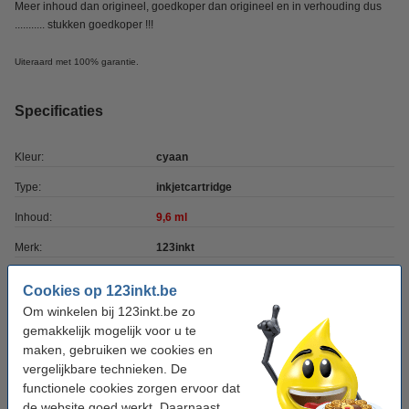
Meer inhoud dan origineel, goedkoper dan origineel en in verhouding dus
........... stukken goedkoper !!!
Uiteraard met 100% garantie.
Specificaties
Kleur:
cyaan
Type:
inkjetcartridge
Inhoud:
9,6 ml
Merk:
123inkt
Ons artikelnr:
040425
Cookies op 123inkt.be
Nummer:
14N1069E
Om winkelen bij 123inkt.be zo
gemakkelijk mogelijk voor u te
maken, gebruiken we cookies en
Tip: complete set bestellen
vergelijkbare technieken. De
functionele cookies zorgen ervoor dat
Lexmark Nr.100XL (14N0850) multipack C/M/Y
(123inkt huismerk)
de website goed werkt. Daarnaast