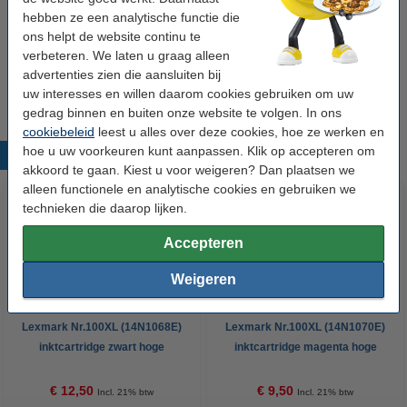
€ 26,50
hebben ze een analytische functie die
ons helpt de website continu te
Tip
verbeteren. We laten u graag alleen
Wij adviseren u om deze cartridge i.p.v. de originele cartridge te
advertenties zien die aansluiten bij
nemen.
uw interesses en willen daarom cookies gebruiken om uw
gedrag binnen en buiten onze website te volgen. In ons
cookiebeleid
leest u alles over deze cookies, hoe ze werken en
hoe u uw voorkeuren kunt aanpassen. Klik op accepteren om
Populaire producten
akkoord te gaan. Kiest u voor weigeren? Dan plaatsen we
alleen functionele en analytische cookies en gebruiken we
technieken die daarop lijken.
Accepteren
Weigeren
Lexmark Nr.100XL (14N1068E)
Lexmark Nr.100XL (14N1070E)
inktcartridge zwart hoge
inktcartridge magenta hoge
capaciteit (123inkt huismerk)
capaciteit (123inkt huismerk)
€ 12,50
€ 9,50
Incl. 21% btw
Incl. 21% btw