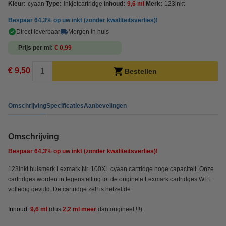
Kleur:
cyaan
Type:
inkjetcartridge
Inhoud:
9,6 ml
Merk:
123inkt
Bespaar
64,3%
op uw inkt (zonder kwaliteitsverlies)!
Direct leverbaar
Morgen in huis
Prijs per ml
€ 0,99
€ 9,50
Bestellen
Omschrijving
Specificaties
Aanbevelingen
Omschrijving
Bespaar
64,3%
op uw inkt (zonder kwaliteitsverlies)!
123inkt huismerk Lexmark Nr. 100XL cyaan cartridge hoge capaciteit. Onze
cartridges worden in tegenstelling tot de originele Lexmark cartridges WEL
volledig gevuld. De cartridge zelf is hetzelfde.
Inhoud:
9,6 ml
(dus
2,2 ml meer
dan origineel !!!).