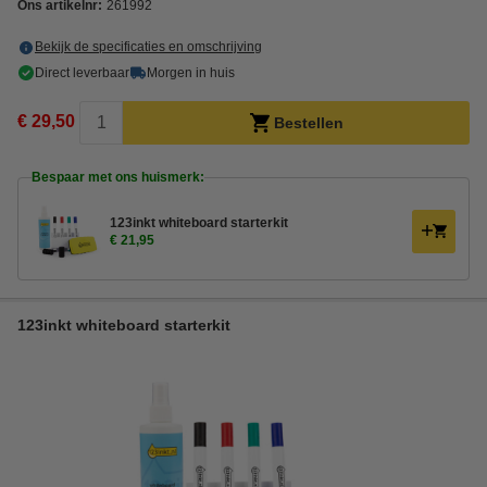
Ons artikelnr:
261992
Bekijk de specificaties en omschrijving
Direct leverbaar
Morgen in huis
€ 29,50
Bestellen
Bespaar met ons huismerk:
123inkt whiteboard starterkit
€ 21,95
123inkt whiteboard starterkit