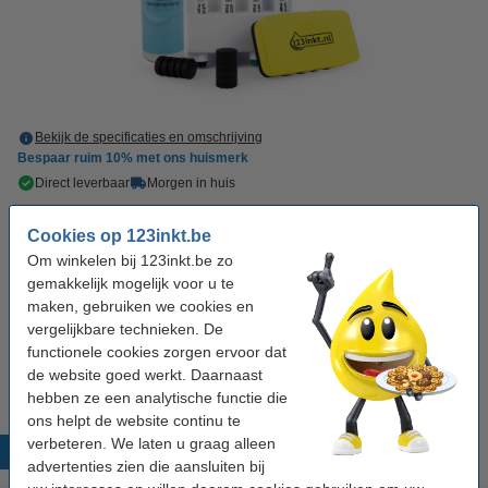
Bekijk de specificaties en omschrijving
Bespaar ruim
10%
met ons huismerk
Direct leverbaar
Morgen in huis
€ 21,95
Bestellen
Cookies op 123inkt.be
Om winkelen bij 123inkt.be zo
gemakkelijk mogelijk voor u te
Tip: meebestellen
maken, gebruiken we cookies en
vergelijkbare technieken. De
123inkt whiteboard blanco/ruit 26 x 18,5 cm
functionele cookies zorgen ervoor dat
€ 3,50
de website goed werkt. Daarnaast
hebben ze een analytische functie die
ons helpt de website continu te
verbeteren. We laten u graag alleen
Populaire producten
advertenties zien die aansluiten bij