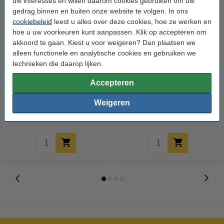
uw interesses en willen daarom cookies gebruiken om uw
gedrag binnen en buiten onze website te volgen. In ons
cookiebeleid
leest u alles over deze cookies, hoe ze werken en
hoe u uw voorkeuren kunt aanpassen. Klik op accepteren om
akkoord te gaan. Kiest u voor weigeren? Dan plaatsen we
alleen functionele en analytische cookies en gebruiken we
technieken die daarop lijken.
123inkt kopieerpapier 1 doos
Legamaster magnetische
Accepteren
van 2500 vellen A4 - 80 g/m²
stiftenhouder
Weigeren
€ 33,50
€ 11,50
Incl. 21% btw
Incl. 21% btw