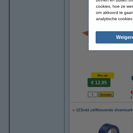
cookies, hoe ze we
om akkoord te gaan.
analytische cookies
Weiger
vergroten
Per rol
€ 12,95
€
123inkt zelfklevende vloermar