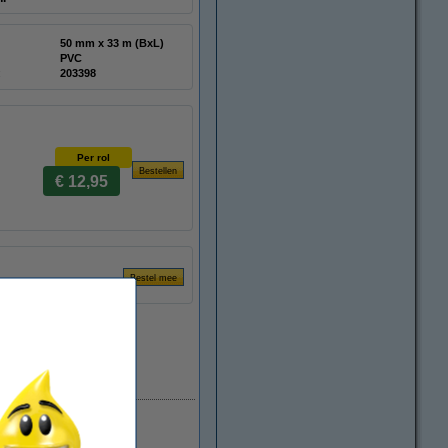
50 mm x 33 m (BxL)
PVC
:
203398
Per rol
€ 12,95
Direct leverbaar