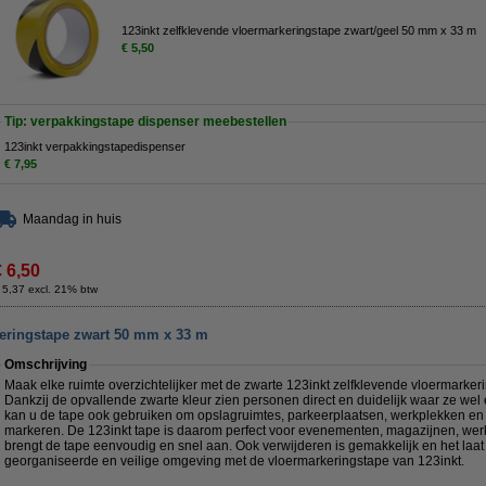
123inkt zelfklevende vloermarkeringstape zwart/geel 50 mm x 33 m
€ 5,50
Tip: verpakkingstape dispenser meebestellen
123inkt verpakkingstapedispenser
€ 7,95
Maandag in huis
€ 6,50
 5,37 excl. 21% btw
keringstape zwart 50 mm x 33 m
Omschrijving
Maak elke ruimte overzichtelijker met de zwarte 123inkt zelfklevende vloermarke
Dankzij de opvallende zwarte kleur zien personen direct en duidelijk waar ze we
kan u de tape ook gebruiken om opslagruimtes, parkeerplaatsen, werkplekken en 
markeren. De 123inkt tape is daarom perfect voor evenementen, magazijnen, werk
brengt de tape eenvoudig en snel aan. Ook verwijderen is gemakkelijk en het laat
georganiseerde en veilige omgeving met de vloermarkeringstape van 123inkt.