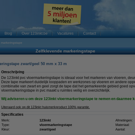
Blog
Over 123inkt.be
Vacatures
Contact
e markeringstape
Zelfklevende markeringstape
keringstape zwart/geel 50 mm x 33 m
Omschrijving
De 123inkt pvc vloermarkeringstape is ideaal voor het markeren van vloeren, de
Deze tape markeert duidelijk looppaden en werkzones op vloeren en andere opp
combinatie van zwart en geel zorgt de tape dat het gemarkeerde gebied goed opva
vloermarkeringstape in pvc maakt u ruimtes veilig en overzichtelijk.
Wij adviseren u om deze 123inkt vloermarkeringstape te nemen en daarmee k
Uiteraard ook op dit 123inkt huismerkproduct 100% garantie.
Specificaties
Merk:
123inkt
Afmetingen:
Type:
vloermarkeringstape
Materiaal:
Kleur:
zwart/geel
Aantal: