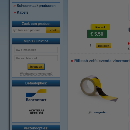
Schoonmaakproducten
Kabels
Zoek een product
Per rol
Zoek
€ 5,50
Mijn 123inkt.be
€
Rillstab zelfklevende vloerma
Wachtwoord vergeten?
Betaalopties:
vergroten
Verzendopties: