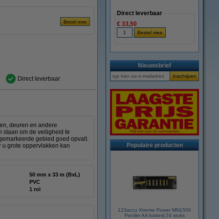
Direct leverbaar
€ 33,50
Nieuwsbrief
Direct leverbaar
eren, deuren en andere
 staan om de veiligheid te
 gemarkeerde gebied goed opvalt.
Populaire producten
r u grote oppervlakken kan
50 mm x 33 m (BxL)
PVC
1 rol
123accu Xtreme Power MN1500
Penlite AA batterij 24 stuks