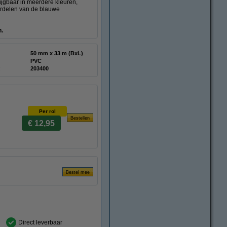
rijgbaar in meerdere kleuren,
ordelen van de blauwe
n.
50 mm x 33 m (BxL)
PVC
:
203400
Per rol
€ 12,95
Direct leverbaar