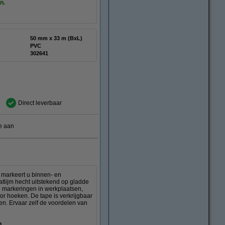
en.
50 mm x 33 m (BxL)
PVC
:
302641
Direct leverbaar
e aan
 markeert u binnen- en
tlijm hecht uitstekend op gladde
e markeringen in werkplaatsen,
oor hoeken. De tape is verkrijgbaar
n. Ervaar zelf de voordelen van
n.