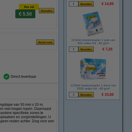
€ 14,95
Per rol
€ 5,50
123inkt kopieerpapier 1 pak van
500 vellen A4 - 80 g/m²
€ 7,25
Direct leverbaar
123inkt kopieerpapier 1 doos van
2500 vellen A4 - 80 g/m²
€ 33,50
ringstape van 50 mm x 33 m.
l en niet mogen lopen. Daarnaast
andere specifieke zones te
plaatsen en zorginstellingen. U
 geen resten achter. Zorg voor een