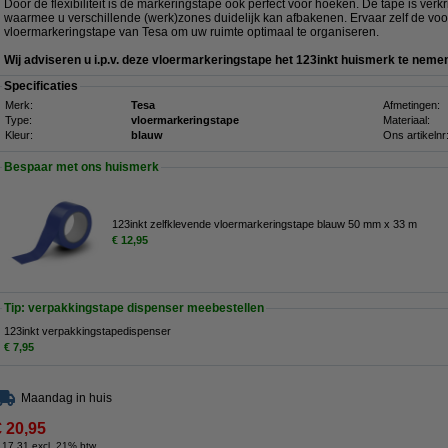
Door de flexibiliteit is de markeringstape ook perfect voor hoeken. De tape is verk
waarmee u verschillende (werk)zones duidelijk kan afbakenen. Ervaar zelf de vo
vloermarkeringstape van Tesa om uw ruimte optimaal te organiseren.
Wij adviseren u i.p.v. deze vloermarkeringstape het 123inkt huismerk te neme
Specificaties
Merk:
Tesa
Afmetingen:
Type:
vloermarkeringstape
Materiaal:
Kleur:
blauw
Ons artikelnr
Bespaar met ons huismerk
123inkt zelfklevende vloermarkeringstape blauw 50 mm x 33 m
€ 12,95
Tip: verpakkingstape dispenser meebestellen
123inkt verpakkingstapedispenser
€ 7,95
Maandag in huis
€ 20,95
 17,31 excl. 21% btw