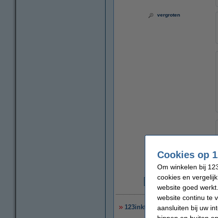
vergroten
Cookies op 1
Om winkelen bij 123
cookies en vergelij
website goed werkt.
€
website continu te 
123inkt zelfklevende vloermar
aansluiten bij uw i
binnen en buiten on