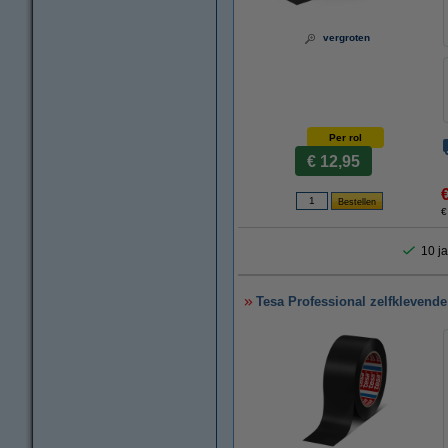
vergroten
Per rol
€ 12,95
€
10 ja
Tesa Professional zelfklevend