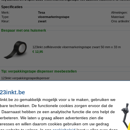
Specificaties
Merk:
Tesa
Afmetingen:
Type:
vloermarkeringstape
Materiaal:
Kleur:
zwart
Ons artikelnr
Bespaar met ons huismerk
123inkt zelfklevende vloermarkeringstape zwart 50 mm x 33 m
€ 12,95
Tip: verpakkingstape dispenser meebestellen
123inkt verpakkingstapedispenser
€ 7,95
23inkt.be
Maandag in huis
inkt.be zo gemakkelijk mogelijk voor u te maken, gebruiken we
kbare technieken. De functionele cookies zorgen ervoor dat de
€ 20,95
 Daarnaast hebben ze een analytische functie die ons helpt de
 17,31 excl. 21% btw
verbeteren. We laten u graag alleen advertenties zien die
keringstape oranje 50 mm x 33 m
nteresses en willen daarom cookies gebruiken om uw gedrag
ze website te volgen. In ons
cookiebeleid
leest u alles over deze