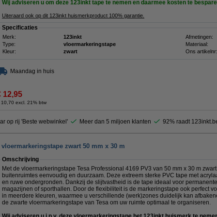
Wij adviseren u om deze 123inkt tape te nemen en daarmee kosten te bespar
Uiteraard ook op dit 123inkt huismerkproduct 100% garantie.
Specificaties
Merk:
123inkt
Afmetingen:
Type:
vloermarkeringstape
Materiaal:
Kleur:
zwart
Ons artikelnr
Maandag in huis
€ 12,95
 10,70 excl. 21% btw
ar op rij 'Beste webwinkel'
Meer dan 5 miljoen klanten
92% raadt 123inkt.b
e vloermarkeringstape zwart 50 mm x 30 m
Omschrijving
Met de vloermarkeringstape Tesa Professional 4169 PV3 van 50 mm x 30 m zwart
buitenruimtes eenvoudig en duurzaam. Deze extreem sterke PVC tape met acrylaa
en ruwe ondergronden. Dankzij de slijtvastheid is de tape ideaal voor permanent
magazijnen of sporthallen. Door de flexibiliteit is de markeringstape ook perfect v
in meerdere kleuren, waarmee u verschillende (werk)zones duidelijk kan afbakene
de zwarte vloermarkeringstape van Tesa om uw ruimte optimaal te organiseren.
Wij adviseren u i.p.v. deze vloermarkeringstape het 123inkt huismerk te neme