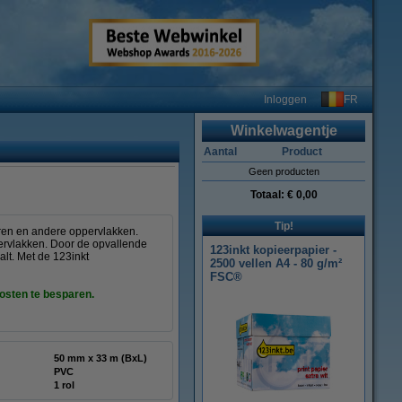
FR
Inloggen
Winkelwagentje
Aantal
Product
Geen producten
Totaal:
€ 0,00
Tip!
uren en andere oppervlakken.
ervlakken. Door de opvallende
123inkt kopieerpapier -
lt. Met de 123inkt
2500 vellen A4 - 80 g/m²
FSC®
osten te besparen.
50 mm x 33 m (BxL)
PVC
1 rol