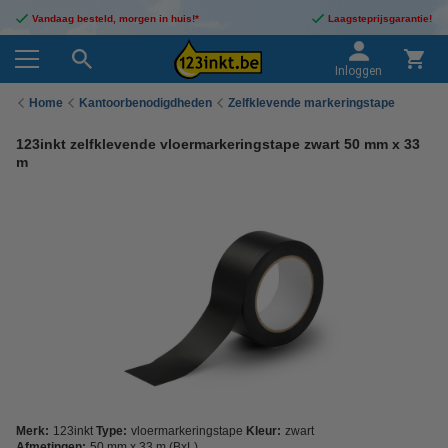
Vandaag besteld, morgen in huis!*
Laagsteprijsgarantie!
Inloggen
Home
Kantoorbenodigdheden
Zelfklevende markeringstape
123inkt zelfklevende vloermarkeringstape zwart 50 mm x 33
m
Merk:
123inkt
Type:
vloermarkeringstape
Kleur:
zwart
Afmetingen:
50 mm x 33 m (BxL)