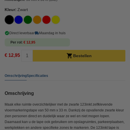
Kleur:
Zwart
Direct leverbaar
Maandag in huis
Per rol
€ 12,95
€ 12,95
Bestellen
Omschrijving
Specificaties
Omschrijving
Maak elke ruimte overzichtelijker met de zwarte 123inkt zelfklevende
vloermarkeringstape van 50 mm x 33 m. Dankzij de opvallende zwarte kleur
zien personen direct en duidelijk waar ze wel en niet mogen lopen.
Daarnaast kan u de tape ook gebruiken om opslagruimtes, parkeerplaatsen,
werkplekken en andere specifieke zones te markeren. De 123inkt tape is