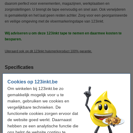
daarom perfect voor evenementen, magazijnen, werkplaatsen en
zorginstellingen. U brengt de tape eenvoudig en snel aan. Ook verwijderen
is gemakkelijk en het laat geen resten achter. Zorg voor een georganiseerde
en veilige omgeving met de vloermarkeringstape van 123inkt.
Wij adviseren u om deze 123inkt tape te nemen en daarmee kosten te
besparen.
Uiteraard ook op dit 123inkt huismerkproduct 100% garantie.
Specificaties
Cookies op 123inkt.be
Merk:
123inkt
Om winkelen bij 123inkt.be zo
Type:
vloermarkeringstape
gemakkelijk mogelijk voor u te
maken, gebruiken we cookies en
Kleur:
zwart
vergelijkbare technieken. De
Afmetingen:
50 mm x 33 m (BxL)
functionele cookies zorgen ervoor dat
de website goed werkt. Daarnaast
Materiaal:
PVC
hebben ze een analytische functie die
Ons artikelnr:
302641
ons helpt de website continu te