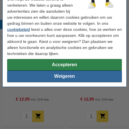
verbeteren. We laten u graag alleen
advertenties zien die aansluiten bij
uw interesses en willen daarom cookies gebruiken om uw
gedrag binnen en buiten onze website te volgen. In ons
Populaire producten
cookiebeleid
leest u alles over deze cookies, hoe ze werken en
hoe u uw voorkeuren kunt aanpassen. Klik op accepteren om
akkoord te gaan. Kiest u voor weigeren? Dan plaatsen we
alleen functionele en analytische cookies en gebruiken we
technieken die daarop lijken.
Accepteren
Weigeren
123inkt zelfklevende
123inkt zelfklevende
vloermarkeringstape geel 50
vloermarkeringstape rood 50
mm x 33 m
mm x 33 m
€ 12,95
€ 12,95
Incl. 21% btw
Incl. 21% btw