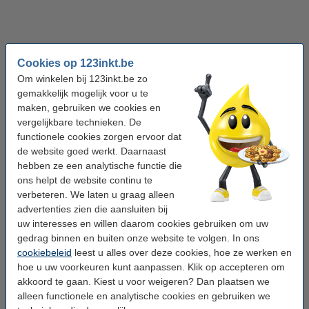
Cookies op 123inkt.be
Om winkelen bij 123inkt.be zo
gemakkelijk mogelijk voor u te
maken, gebruiken we cookies en
vergelijkbare technieken. De
functionele cookies zorgen ervoor dat
de website goed werkt. Daarnaast
hebben ze een analytische functie die
ons helpt de website continu te
verbeteren. We laten u graag alleen
advertenties zien die aansluiten bij
Whiteboards
Whiteboard wissers
uw interesses en willen daarom cookies gebruiken om uw
gedrag binnen en buiten onze website te volgen. In ons
cookiebeleid
leest u alles over deze cookies, hoe ze werken en
hoe u uw voorkeuren kunt aanpassen. Klik op accepteren om
Veelgestelde vragen
akkoord te gaan. Kiest u voor weigeren? Dan plaatsen we
alleen functionele en analytische cookies en gebruiken we
Wat is het verschil tussen whiteboard markers en