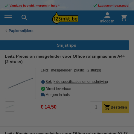
Vandaag besteld, morgen in huis!*
Laagsteprijsgarantie!
Inloggen
Papiersnijders
Snijstrips
Leitz Precision mesgeleider voor Office rolsnijmachine A4+
(2 stuks)
Leitz
mesgeleider
plastic
2 stuk(s)
Bekijk de specificaties en omschrijving
Direct leverbaar
Morgen in huis
€ 14,50
Bestellen
Leitz Precision mesgeleider voor Office rolsnijmachine A3 (2