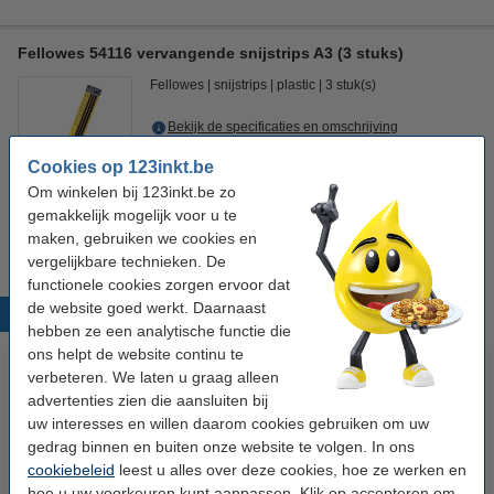
Fellowes 54116 vervangende snijstrips A3 (3 stuks)
Fellowes
snijstrips
plastic
3 stuk(s)
Bekijk de specificaties en omschrijving
Direct leverbaar
Cookies op 123inkt.be
Morgen in huis
Om winkelen bij 123inkt.be zo
gemakkelijk mogelijk voor u te
€ 15,95
Bestellen
maken, gebruiken we cookies en
vergelijkbare technieken. De
functionele cookies zorgen ervoor dat
de website goed werkt. Daarnaast
Populaire producten
hebben ze een analytische functie die
ons helpt de website continu te
verbeteren. We laten u graag alleen
advertenties zien die aansluiten bij
uw interesses en willen daarom cookies gebruiken om uw
gedrag binnen en buiten onze website te volgen. In ons
cookiebeleid
leest u alles over deze cookies, hoe ze werken en
hoe u uw voorkeuren kunt aanpassen. Klik op accepteren om