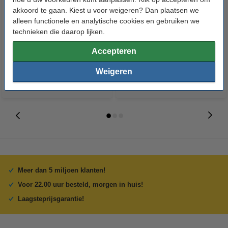
akkoord te gaan. Kiest u voor weigeren? Dan plaatsen we
123accu Xtreme Power MN1500
Aanbieding: 10x 123inkt
alleen functionele en analytische cookies en gebruiken we
Penlite AA batterij 24 stuks
cursusblok A4 gelijnd 70 g/m²
technieken die daarop lijken.
100 vellen
€ 14,95
€ 26,55
Accepteren
Incl. 21% btw
Incl. 21% btw
Weigeren
Meer dan 5 miljoen klanten!
Voor 22.00 uur besteld, morgen in huis!
Laagsteprijsgarantie!