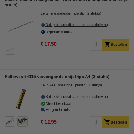
stuks)
Leitz
mesgeleider
plastic
2 stuk(s)
Bekijk de specificaties en omschrijving
Beperkte voorraad
€ 17,50
Bestellen
Fellowes 54115 vervangende snijstrips A4 (3 stuks)
Fellowes
snijstrips
plastic
3 stuk(s)
Bekijk de specificaties en omschrijving
Direct leverbaar
Morgen in huis
€ 12,95
Bestellen