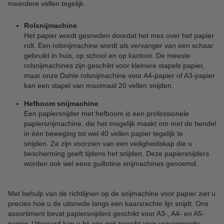
meerdere vellen tegelijk.
Rolsnijmachine
Het papier wordt gesneden doordat het mes over het papier
rolt. Een rolsnijmachine wordt als vervanger van een schaar
gebruikt in huis, op school en op kantoor. De meeste
rolsnijmachines zijn geschikt voor kleinere stapels papier,
maar onze Dahle rolsnijmachine voor A4-papier of A3-papier
kan een stapel van maximaal 20 vellen snijden.
Hefboom snijmachine
Een papiersnijder met hefboom is een professionele
papiersnijmachine, die het mogelijk maakt om met de hendel
in één beweging tot wel 40 vellen papier tegelijk te
snijden. Ze zijn voorzien van een veiligheidskap die u
bescherming geeft tijdens het snijden. Deze papiersnijders
worden ook wel eens guillotine snijmachines genoemd.
Met behulp van de richtlijnen op de snijmachine voor papier ziet u
precies hoe u de uitsnede langs een kaarsrechte lijn snijdt. Ons
assortiment bevat papiersnijders geschikt voor A3-, A4- en A5-
papier. Uiteraard kan u bij ons ook terecht voor vervangende