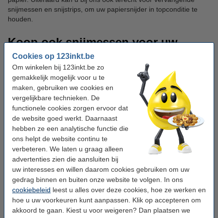
snijmessen en snijstrips, om uw papiersnijder in topconditie te
houden.
Koop ook snijmessen voor uw
Cookies op 123inkt.be
papiersnijder
Om winkelen bij 123inkt.be zo
gemakkelijk mogelijk voor u te
Wanneer een snijmes van uw papiersnijmachine niet meer scherp
maken, gebruiken we cookies en
is, kan u een vervangend mes kopen. Zo hoeft u geen nieuwe
vergelijkbare technieken. De
papiersnijder aan te schaffen. Deze snijmessen zijn ook te koop
in varianten voor een geperforeerde lijn, voor een vouwlijn en om
functionele cookies zorgen ervoor dat
een golvende snee te maken.
de website goed werkt. Daarnaast
hebben ze een analytische functie die
Veelgestelde vragen
ons helpt de website continu te
verbeteren. We laten u graag alleen
advertenties zien die aansluiten bij
Wat is een papiersnijder?
uw interesses en willen daarom cookies gebruiken om uw
Een papiersnijder is een machine waarmee u in één beweging
gedrag binnen en buiten onze website te volgen. In ons
nauwkeurig papiervellen afsnijdt. De snijmachine voor papier
cookiebeleid
leest u alles over deze cookies, hoe ze werken en
heeft een werkplatform met schaalverdeling en een snijmes. De
hoe u uw voorkeuren kunt aanpassen. Klik op accepteren om
traditionele snijmachine papier is de papiersnijder met hefboom.
akkoord te gaan. Kiest u voor weigeren? Dan plaatsen we