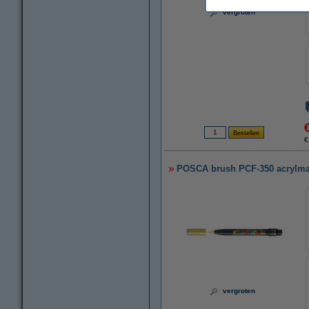
vergroten
€
POSCA brush PCF-350 acrylma
vergroten