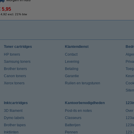
Morgen in huis
€ 5,95
 4,92 excl. 21% btw
Toner cartridges
Klantendienst
Bedr
HP toners
Contact
Alge
Samsung toners
Levering
Priv
Brother toners
Betaling
Toeg
Canon toners
Garantie
Keur
Xerox toners
Ruilen en terugsturen
Cook
Site
Inktcartridges
Kantoorbenodigdheden
123i
3D filament
Post-its en notes
Over
Dymo labels
Classeurs
123a
Brother tapes
Batterijen
123l
Inktlinten
Pennen
123-