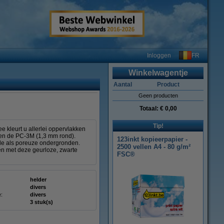
FR
Inloggen
Winkelwagentje
Aantal
Product
Geen producten
Totaal:
€ 0,00
Tip!
e kleurt u allerlei oppervlakken
 en de PC-3M (1,3 mm rond).
123inkt kopieerpapier -
dde als poreuze ondergronden.
2500 vellen A4 - 80 g/m²
en met deze geurloze, zwarte
FSC®
helder
divers
e:
divers
3 stuk(s)