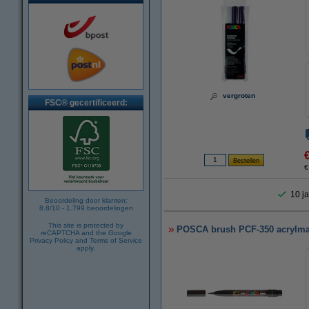
vergroten
FSC® gecertificeerd:
€
10 ja
Beoordeling door klanten:
8.8
/
10
-
1.799
beoordelingen
This site is protected by
POSCA brush PCF-350 acrylmar
reCAPTCHA and the Google
Privacy Policy
and
Terms of Service
apply.