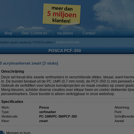
Blog
Over 123inkt.be
Vacatures
Contact
fstiften (paint markers)
POSCA stiften
POSCA PCF-350
POSCA PCF-350
crylmarkerset zwart (3 stuks)
Omschrijving
Deze set bevat drie zwarte verfmarkers in verschillende diktes. Ideaal, want hierme
in. De bundel bestaat uit de PC-1MR (0,7 mm rond), de PCF-350 (1 mm penseel)
Gebruik de verfstiften voor talloze kunstprojecten en maak creaties op zowel gla
Meng kleuren, schilder diverse creaties over elkaar heen en creëer dekkende lijn
penseelmarkers. Deze bundel is alleen verkrijgbaar in onze webshop.
Specificaties
Merk:
Posca
Afwerking:
Type:
verfmarker
Punt:
Modelcode:
PC-1MR/PC-3M/PCF-350
Schrijfbreedt
Kleur:
zwart
Aantal:
Morgen in huis