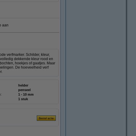
e aan
e verfmarker. Schilder, kleur,
e volledig dekkende kleur rood en
bochten, hoekjes of gaatjes. Maar
nnelingen. De hoeveelheid verf
r.
helder
penseel
e:
1 - 10 mm
1 stuk