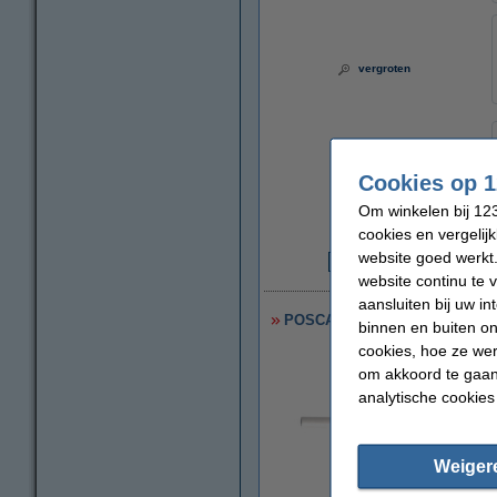
vergroten
Cookies op 1
Om winkelen bij 123
cookies en vergelij
website goed werkt.
€
website continu te 
aansluiten bij uw i
POSCA brush PCF-350 acrylmar
binnen en buiten on
cookies, hoe ze we
om akkoord te gaan.
analytische cookies
Weiger