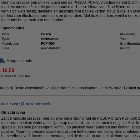
Geef uw creaties een unieke touch met de POSCA PCF-350 verfmarkerset (1 mm pe
markers met een flexibele penseelpunt (ca. 1 mm). Ideaal voor fijne lijnen, detail
verf is op waterbasis, dekkend en geschikt voor papier, karton, hout, textiel en ke
perfect voor illustraties, sierletters en decoraties. Met deze markers werkt u net z
maar met het gemak van een marker.
Specificaties
Merk:
Posca
Afwerking:
Type:
verfmarker
Punt:
Modelcode:
PCF-350
Schrijfbreedt
Kleur:
assortiment
Aantal:
Morgen in huis
€ 16,50
 13,64 excl. 21% btw
ar op rij 'Beste webwinkel'
Meer dan 5 miljoen klanten
92% raadt 123inkt.b
ker zwart (1 mm penseel)
Omschrijving
Zet de mooiste creaties neer op elke ondergrond met de POSCA brush PCF-350 zwa
decoreer en teken watervaste lijnen op o.a. hout, textiel, keramiek en glas. Met d
speciale, soepele penseelpunt komt u op plekken waar anderen niet komen, zoals
gaatjes. Maar het penseel is ook ideaal voor liefhebbers van kalligrafie, striptek
hoeveelheid verf doseert u eenvoudig met de drukknop aan het uiteinde van de z