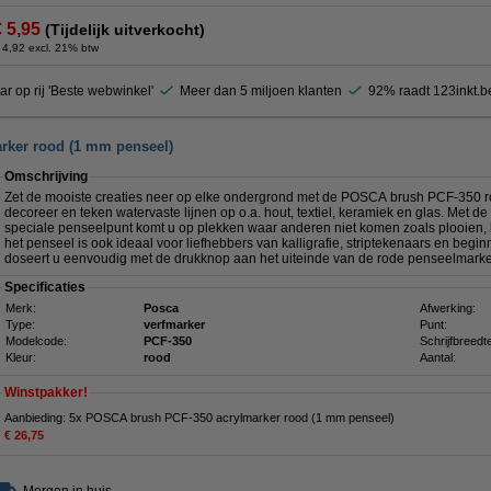
€ 5,95
(Tijdelijk uitverkocht)
 4,92 excl. 21% btw
ar op rij 'Beste webwinkel'
Meer dan 5 miljoen klanten
92% raadt 123inkt.b
rker rood (1 mm penseel)
Omschrijving
Zet de mooiste creaties neer op elke ondergrond met de POSCA brush PCF-350 rod
decoreer en teken watervaste lijnen op o.a. hout, textiel, keramiek en glas. Met d
speciale penseelpunt komt u op plekken waar anderen niet komen zoals plooien, 
het penseel is ook ideaal voor liefhebbers van kalligrafie, striptekenaars en begi
doseert u eenvoudig met de drukknop aan het uiteinde van de rode penseelmarke
Specificaties
Merk:
Posca
Afwerking:
Type:
verfmarker
Punt:
Modelcode:
PCF-350
Schrijfbreedt
Kleur:
rood
Aantal:
Winstpakker!
Aanbieding: 5x POSCA brush PCF-350 acrylmarker rood (1 mm penseel)
€ 26,75