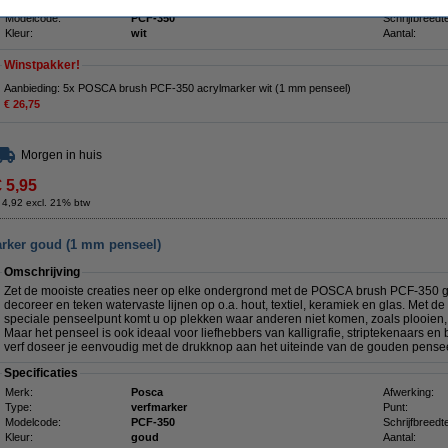
Type:
verfmarker
Punt:
Modelcode:
PCF-350
Schrijfbreedt
Kleur:
wit
Aantal:
Winstpakker!
Aanbieding: 5x POSCA brush PCF-350 acrylmarker wit (1 mm penseel)
€ 26,75
Morgen in huis
€ 5,95
 4,92 excl. 21% btw
rker goud (1 mm penseel)
Omschrijving
Zet de mooiste creaties neer op elke ondergrond met de POSCA brush PCF-350 gou
decoreer en teken watervaste lijnen op o.a. hout, textiel, keramiek en glas. Met d
speciale penseelpunt komt u op plekken waar anderen niet komen, zoals plooien, 
Maar het penseel is ook ideaal voor liefhebbers van kalligrafie, striptekenaars e
verf doseer je eenvoudig met de drukknop aan het uiteinde van de gouden pense
Specificaties
Merk:
Posca
Afwerking:
Type:
verfmarker
Punt:
Modelcode:
PCF-350
Schrijfbreedt
Kleur:
goud
Aantal: