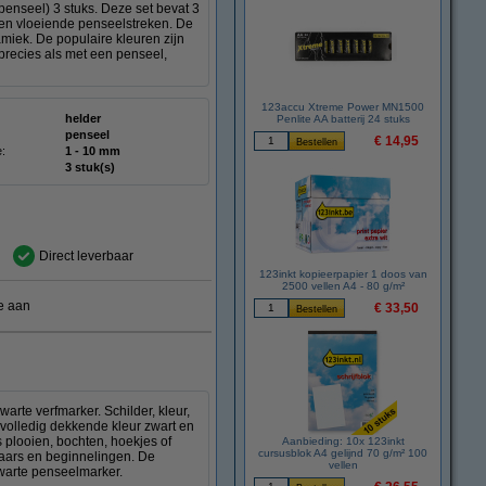
nseel) 3 stuks. Deze set bevat 3
s en vloeiende penseelstreken. De
ramiek. De populaire kleuren zijn
o precies als met een penseel,
123accu Xtreme Power MN1500
helder
Penlite AA batterij 24 stuks
penseel
€ 14,95
e:
1 - 10 mm
3 stuk(s)
Direct leverbaar
123inkt kopieerpapier 1 doos van
2500 vellen A4 - 80 g/m²
e aan
€ 33,50
rte verfmarker. Schilder, kleur,
e volledig dekkende kleur zwart en
 plooien, bochten, hoekjes of
Aanbieding: 10x 123inkt
cursusblok A4 gelijnd 70 g/m² 100
enaars en beginnelingen. De
vellen
warte penseelmarker.