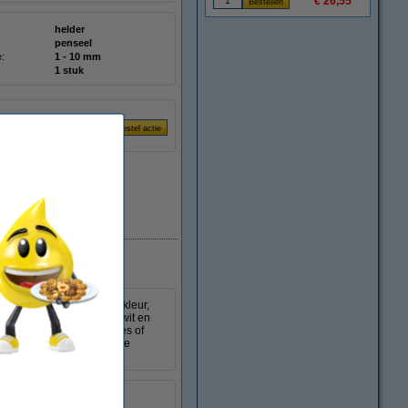
€ 26,55
helder
penseel
e:
1 - 10 mm
1 stuk
Direct leverbaar
e verfmarker. Schilder, kleur,
 volledig dekkende kleur wit en
 plooien, bochten, hoekjes of
enaars en beginnelingen. De
itte penseelmarker.
helder