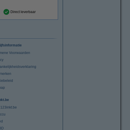
Direct leverbaar
ijfsinformatie
mene Voorwaarden
acy
ankelijkheidsverklaring
merken
iebeleid
map
nkt.be
 123inkt.be
ccu
ed
3D