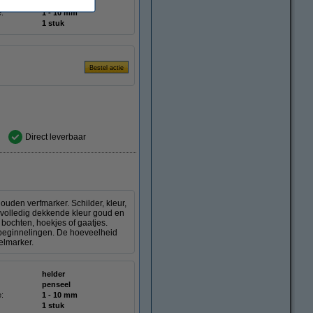
penseel
e:
1 - 10 mm
1 stuk
Direct leverbaar
den verfmarker. Schilder, kleur,
e volledig dekkende kleur goud en
bochten, hoekjes of gaatjes.
n beginnelingen. De hoeveelheid
elmarker.
helder
penseel
e:
1 - 10 mm
1 stuk