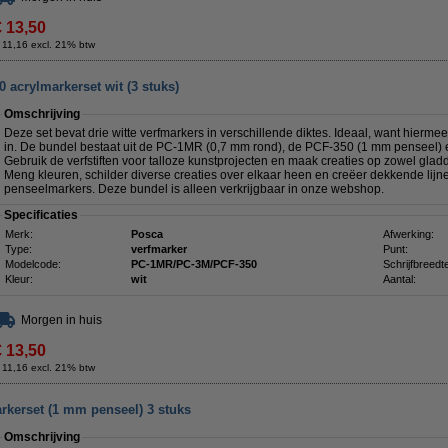
€ 13,50
 11,16 excl. 21% btw
crylmarkerset wit (3 stuks)
Omschrijving
Deze set bevat drie witte verfmarkers in verschillende diktes. Ideaal, want hiermee
in. De bundel bestaat uit de PC-1MR (0,7 mm rond), de PCF-350 (1 mm penseel)
Gebruik de verfstiften voor talloze kunstprojecten en maak creaties op zowel gla
Meng kleuren, schilder diverse creaties over elkaar heen en creëer dekkende lijn
penseelmarkers. Deze bundel is alleen verkrijgbaar in onze webshop.
Specificaties
Merk:
Posca
Afwerking:
Type:
verfmarker
Punt:
Modelcode:
PC-1MR/PC-3M/PCF-350
Schrijfbreedt
Kleur:
wit
Aantal:
Morgen in huis
€ 13,50
 11,16 excl. 21% btw
kerset (1 mm penseel) 3 stuks
Omschrijving