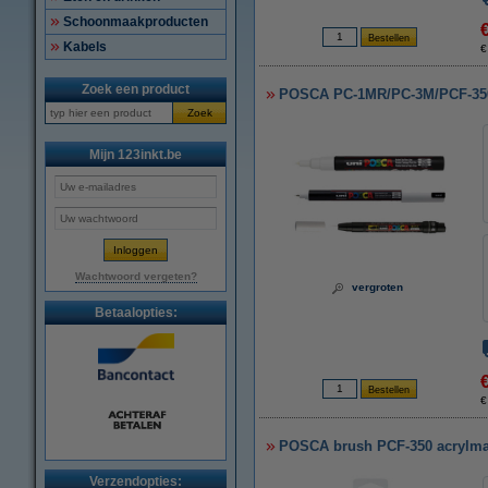
Schoonmaakproducten
Kabels
€
Zoek een product
POSCA PC-1MR/PC-3M/PCF-350 a
Zoek
Mijn 123inkt.be
Wachtwoord vergeten?
vergroten
Betaalopties:
€
POSCA brush PCF-350 acrylmar
Verzendopties: