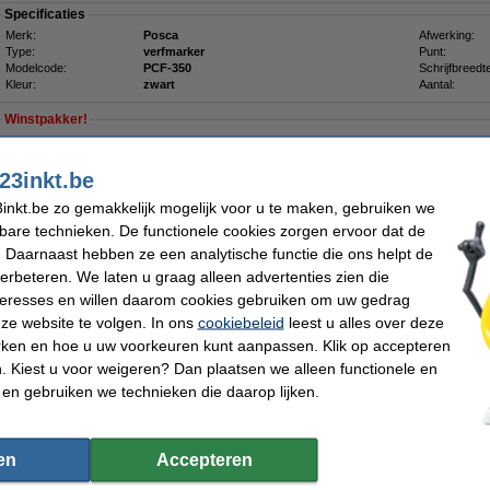
Specificaties
Merk:
Posca
Afwerking:
Type:
verfmarker
Punt:
Modelcode:
PCF-350
Schrijfbreedt
Kleur:
zwart
Aantal:
Winstpakker!
Aanbieding: 5x POSCA brush PCF-350 verfmarker zwart (1 mm penseel)
€ 26,75
23inkt.be
inkt.be zo gemakkelijk mogelijk voor u te maken, gebruiken we
Morgen in huis
kbare technieken. De functionele cookies zorgen ervoor dat de
€ 5,95
 Daarnaast hebben ze een analytische functie die ons helpt de
 4,92 excl. 21% btw
verbeteren. We laten u graag alleen advertenties zien die
nteresses en willen daarom cookies gebruiken om uw gedrag
ker wit (1 mm penseel)
ze website te volgen. In ons
cookiebeleid
leest u alles over deze
rken en hoe u uw voorkeuren kunt aanpassen. Klik op accepteren
Omschrijving
Zet de mooiste creaties neer op elke ondergrond met de POSCA brush PCF-350 witt
 Kiest u voor weigeren? Dan plaatsen we alleen functionele en
decoreer en teken watervaste lijnen op o.a. hout, textiel, keramiek en glas. Met de
 en gebruiken we technieken die daarop lijken.
speciale, soepele penseelpunt komt u op plekken waar anderen niet komen, zoals
gaatjes. Maar het penseel is ook ideaal voor liefhebbers van kalligrafie, striptek
hoeveelheid verf doseert u eenvoudig met de drukknop aan het uiteinde van de w
Specificaties
en
Accepteren
Merk:
Posca
Afwerking: