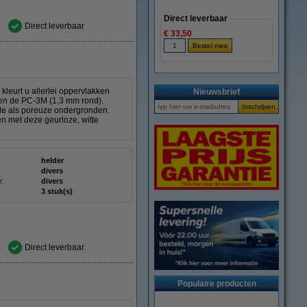
Direct leverbaar
Direct leverbaar
€ 33,50
 kleurt u allerlei oppervlakken
Nieuwsbrief
 en de PC-3M (1,3 mm rond).
dde als poreuze ondergronden.
en met deze geurloze, witte
helder
divers
e:
divers
3 stuk(s)
Direct leverbaar
Populaire producten