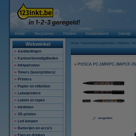
Home
Recycleren
Printers
Klantendienst
Zakelijk
Home
Kantoorbenodigdheden
Markers
Ver
Webwinkel
Aanbiedingen
Kantoorbenodigdheden
POSCA PC-1MR/PC-3M/PCF-350 a
Inktpatronen
Toners (laserprinters)
Printers
Papier en etiketten
Labelprinters
Labels en tapes
Inktlinten
3D-printen
vergroten
Led lampen
Batterijen en accu's
Eten en drinken