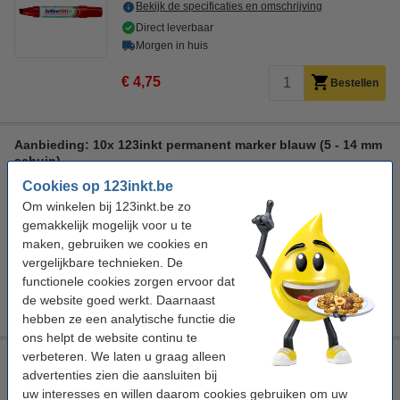
Bekijk de specificaties en omschrijving
Direct leverbaar
Morgen in huis
€ 4,75
Bestellen
Aanbieding: 10x 123inkt permanent marker blauw (5 - 14 mm
schuin)
Cookies op 123inkt.be
123inkt
blauw
schuin
5 - 14 mm
Om winkelen bij 123inkt.be zo
Bekijk de specificaties en omschrijving
gemakkelijk mogelijk voor u te
Direct leverbaar
maken, gebruiken we cookies en
Morgen in huis
vergelijkbare technieken. De
functionele cookies zorgen ervoor dat
€ 40,50
Bestellen
de website goed werkt. Daarnaast
hebben ze een analytische functie die
ons helpt de website continu te
verbeteren. We laten u graag alleen
123inkt permanent marker blauw (5 - 14 mm schuin)
advertenties zien die aansluiten bij
123inkt
blauw
schuin
5 - 14 mm
uw interesses en willen daarom cookies gebruiken om uw