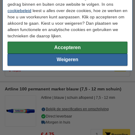
gedrag binnen en buiten onze website te volgen. In ons
Bekijk de specificaties en omschrijving
cookiebeleid
leest u alles over deze cookies, hoe ze werken en
Bespaar ruim
25%
met ons huismerk
hoe u uw voorkeuren kunt aanpassen. Klik op accepteren om
Direct leverbaar
akkoord te gaan. Kiest u voor weigeren? Dan plaatsen we
Morgen in huis
alleen functionele en analytische cookies en gebruiken we
technieken die daarop lijken.
€ 4,50
Bestellen
Accepteren
Winstpakker! 9+1 gratis
Weigeren
Aanbieding: 10x 123inkt permanent marker blauw (5 - 14
mm schuin)
€ 40,50
Artline 100 permanent marker blauw (7,5 - 12 mm schuin)
Artline
blauw
schuin aflopend
7,5 - 12 mm
Bekijk de specificaties en omschrijving
Direct leverbaar
Morgen in huis
€ 4,75