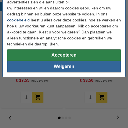
advertenties zien die aansluiten bij
Populaire producten
uw interesses en willen daarom cookies gebruiken om uw
gedrag binnen en buiten onze website te volgen. In ons
cookiebeleid
leest u alles over deze cookies, hoe ze werken en
hoe u uw voorkeuren kunt aanpassen. Klik op accepteren om
akkoord te gaan. Kiest u voor weigeren? Dan plaatsen we
alleen functionele en analytische cookies en gebruiken we
technieken die daarop lijken.
Accepteren
Aanbieding: 10x 123inkt
123inkt kopieerpapier 1 doos
Weigeren
permanent marker zwart (1 - 3
van 2500 vellen A4 - 80 g/m²
mm rond)
€ 17,55
€ 33,50
Incl. 21% btw
Incl. 21% btw