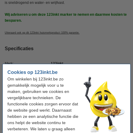
is sneldrogend en water- en wrijfvast.
Wij adviseren u om deze 123inkt marker te nemen en daarmee kosten te
besparen.
Uiteraard ook op dit 123inkt huismerkproduct 100% garantie.
Specificaties
Merk:
123inkt
Cookies op 123inkt.be
Kleur:
zwart
Om winkelen bij 123inkt.be zo
Punt:
schuin
gemakkelijk mogelijk voor u te
maken, gebruiken we cookies en
Schrijfbreedte:
5 - 14 mm
vergelijkbare technieken. De
Aantal:
10 stuk(s)
functionele cookies zorgen ervoor dat
de website goed werkt. Daarnaast
Navulbaar:
nee
hebben ze een analytische functie die
ons helpt de website continu te
verbeteren. We laten u graag alleen