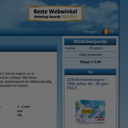
FR
Inloggen
Winkelwagentje
Aantal
Product
Geen producten
Totaal:
€ 0,00
Tip!
ot 2 mm te maken en is
hout en metaal. Met deze
123inkt kopieerpapier -
t, sneldrogend en hittebestendig
2500 vellen A4 - 80 g/m²
 tolueen en xyleen.
FSC®
e:
1 - 2 mm
nee
751