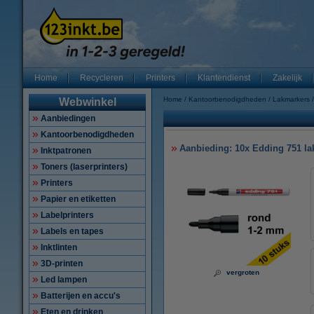
Home
Recycleren
Printers
Klantendienst
Zakelijk
Home
Kantoorbenodigdheden
Lakmarkers
Webwinkel
Aanbiedingen
Kantoorbenodigdheden
Aanbieding: 10x Edding 751 la
Inktpatronen
Toners (laserprinters)
Printers
Papier en etiketten
Labelprinters
Labels en tapes
Inktlinten
3D-printen
vergroten
Led lampen
Batterijen en accu's
Eten en drinken