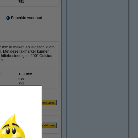
751
Beperkte voorraad
 2 mm te maken en is geschikt om
aal. Met deze lakmarker kunnen
hittebestendig tot 400° Celsius
en.
e:
1 - 2 mm
nee
751