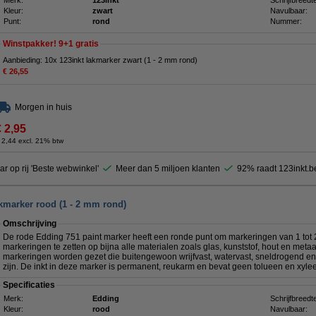
Merk:
123inkt
Schrijfbreedt
Kleur:
zwart
Navulbaar:
Punt:
rond
Nummer:
Winstpakker! 9+1 gratis
Aanbieding: 10x 123inkt lakmarker zwart (1 - 2 mm rond)
€ 26,55
Morgen in huis
€ 2,95
 2,44 excl. 21% btw
ar op rij 'Beste webwinkel'
Meer dan 5 miljoen klanten
92% raadt 123inkt.b
kmarker rood (1 - 2 mm rond)
Omschrijving
De rode Edding 751 paint marker heeft een ronde punt om markeringen van 1 tot
markeringen te zetten op bijna alle materialen zoals glas, kunststof, hout en met
markeringen worden gezet die buitengewoon wrijfvast, watervast, sneldrogend en 
zijn. De inkt in deze marker is permanent, reukarm en bevat geen tolueen en xyle
Specificaties
Merk:
Edding
Schrijfbreedt
Kleur:
rood
Navulbaar: