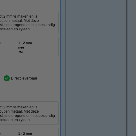
ot 2 mm te maken en is
hout en metaal. Met deze
t, sneldrogend en hittebestendig
 tolueen en xyleen.
e:
1 - 2 mm
nee
751
Direct leverbaar
ot 2 mm te maken en is
hout en metaal. Met deze
t, sneldrogend en hittebestendig
 tolueen en xyleen.
e:
1 - 2 mm