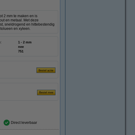
ot 2 mm te maken en is
hout en metaal. Met deze
t, sneldrogend en hittebestendig
 tolueen en xyleen.
e:
1 - 2 mm
nee
751
Direct leverbaar