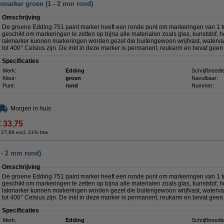
kmarker groen (1 - 2 mm rond)
Omschrijving
De groene Edding 751 paint marker heeft een ronde punt om markeringen van 1 t
geschikt om markeringen te zetten op bijna alle materialen zoals glas, kunststof, 
lakmarker kunnen markeringen worden gezet die buitengewoon wrijfvast, watervas
tot 400° Celsius zijn. De inkt in deze marker is permanent, reukarm en bevat geen
Specificaties
Merk:
Edding
Schrijfbreedt
Kleur:
groen
Navulbaar:
Punt:
rond
Nummer:
Morgen in huis
€ 33,75
 27,89 excl. 21% btw
 - 2 mm rond)
Omschrijving
De groene Edding 751 paint marker
heeft een ronde punt om markeringen van 1 t
geschikt om markeringen te zetten op bijna alle materialen zoals glas, kunststof, 
lakmarker kunnen markeringen worden gezet die buitengewoon wrijfvast, watervas
tot 400° Celsius zijn. De inkt in deze marker is permanent, reukarm en bevat geen
Specificaties
Merk:
Edding
Schrijfbreedt