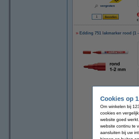
vergroten
€
Edding 751 lakmarker rood (1 
vergroten
Cookies op 1
Om winkelen bij 123
cookies en vergelij
website goed werkt.
website continu te 
aansluiten bij uw i
binnen en buiten on