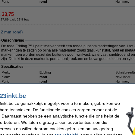
Punt:
rond
Nummer:
€ 33,75
 27,89 excl. 21% btw
- 2 mm rond)
Omschrijving
De rode Edding 751 paint marker
heeft een ronde punt om markeringen van 1 tot
markeringen te zetten op bijna alle materialen zoals glas, kunststof, hout en met
markeringen worden gezet die buitengewoon wrijfvast, watervast, sneldrogend en 
zijn. De inkt in deze marker is permanent, reukarm en bevat geen tolueen en xyle
Specificaties
Merk:
Edding
Schrijfbreedt
Kleur:
rood
Navulbaar:
Punt:
rond
Nummer:
Winstpakker!
23inkt.be
Aanbieding: 10x Edding 751 lakmarker rood (1 - 2 mm rond)
inkt.be zo gemakkelijk mogelijk voor u te maken, gebruiken we
€ 33,75
kbare technieken. De functionele cookies zorgen ervoor dat de
Tip: reservepunten meebestellen
 Daarnaast hebben ze een analytische functie die ons helpt de
Edding 751 reservepunten (10 stuks)
verbeteren. We laten u graag alleen advertenties zien die
€ 6,95
nteresses en willen daarom cookies gebruiken om uw gedrag
ze website te volgen. In ons
cookiebeleid
leest u alles over deze