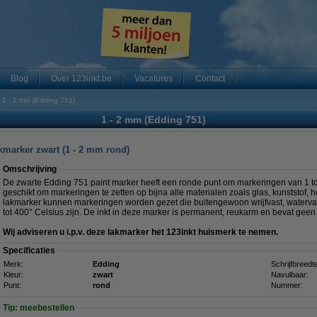
Blog
Over 123inkt.be
Vacatures
Contact
1 - 2 mm (Edding 751)
1 - 2 mm (Edding 751)
kmarker zwart (1 - 2 mm rond)
Omschrijving
De zwarte Edding 751 paint marker heeft een ronde punt om markeringen van 1 t
geschikt om markeringen te zetten op bijna alle materialen zoals glas, kunststof, 
lakmarker kunnen markeringen worden gezet die buitengewoon wrijfvast, watervas
tot 400° Celsius zijn. De inkt in deze marker is permanent, reukarm en bevat geen
Wij adviseren u i.p.v. deze lakmarker het 123inkt huismerk te nemen.
Specificaties
Merk:
Edding
Schrijfbreedt
Kleur:
zwart
Navulbaar:
Punt:
rond
Nummer:
Tip: meebestellen