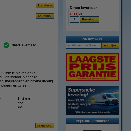
Direct leverbaar
€ 33,50
Nieuwsbrief
Direct leverbaar
ot 2 mm te maken en is
hout en metaal. Met deze
t, sneldrogend en hittebestendig
 tolueen en xyleen.
e:
1 - 2 mm
nee
751
Populaire producten