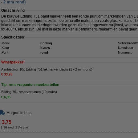
 - 2 mm rond)
Omschrijving
De blauwe Edding 751 paint marker heeft een ronde punt om markeringen van 1 t
geschikt om markeringen te zetten op bijna alle materialen zoals glas, kunststof, 
lakmarker kunnen markeringen worden gezet die buitengewoon wrijfvast, watervas
tot 400° Celsius zijn. De inkt in deze marker is permanent, reukarm en bevat geen
Specificaties
Merk:
Edding
Schrijfbreedt
Kleur:
blauw
Navulbaar:
Punt:
rond
Nummer:
Winstpakker!
Aanbieding: 10x Edding 751 lakmarker blauw (1 - 2 mm rond)
€ 33,75
Tip: reservepunten meebestellen
Edding 751 reservepunten (10 stuks)
€ 6,95
Morgen in huis
€ 3,75
 3,10 excl. 21% btw