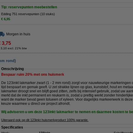
Tip: reservepunten meebestellen
Edding 751 reservepunten (10 stuks)
€ 6,95
Morgen in huis
€ 3,75
 3,10 excl. 21% btw
 mm rond)
Omschrijving
Bespaar ruim
20%
met ons huismerk
De 123inkt lakmarker zwart (1 - 2 mm rond) zorgt voor nauwkeurige markeringen o
tijd bespaart en gemak geeft. U zet strakke lijnen op glas, kunststof, hout en metaa
lakmarker droogt snel en blijft goed zitten, zelfs bij intensief gebruik, zodat uw a
merkt dat de inkt permanent en reukarm is, zodat u prettig werkt zonder hinderlijke
want de marker bevat geen tolueen of xyleen. Voor dagelijks markeerwerk is deze
keuze waarmee u direct uw project afrondt.
Wij adviseren u om deze 123inkt lakmarker te nemen en daarmee kosten te b
Uiteraard ook op dit 123inkt huismerkproduct 100% garantie.
Specificaties