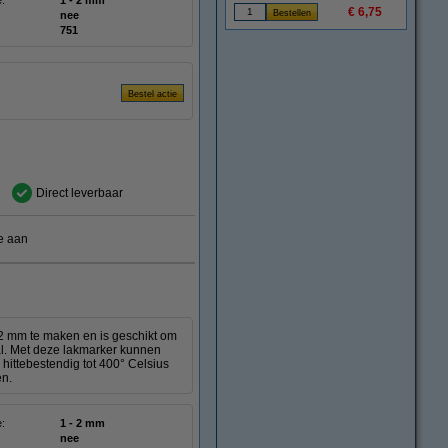
e:
1 - 2 mm
€ 6,75
nee
751
Direct leverbaar
e aan
 2 mm te maken en is geschikt om
aal. Met deze lakmarker kunnen
hittebestendig tot 400° Celsius
en.
e:
1 - 2 mm
nee