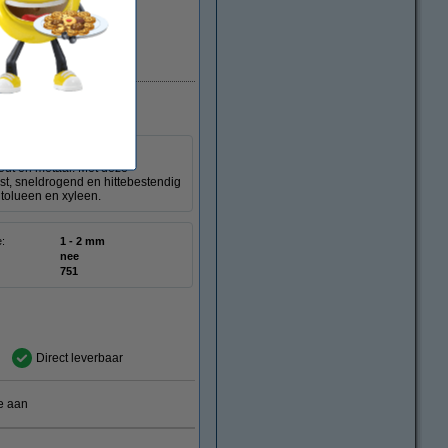
Direct leverbaar
ot 2 mm te maken en is
hout en metaal. Met deze
t, sneldrogend en hittebestendig
 tolueen en xyleen.
e:
1 - 2 mm
nee
751
Direct leverbaar
e aan