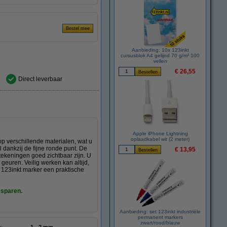
Aanbieding: 10x 123inkt
cursusblok A4 gelijnd 70 g/m² 100
vellen
€ 26,55
Direct leverbaar
Apple iPhone Lightning
oplaadkabel wit (2 meter)
p verschillende materialen, wat u
l dankzij de fijne ronde punt. De
€ 13,95
antekeningen goed zichtbaar zijn. U
 geuren. Veilig werken kan altijd,
 123inkt marker een praktische
esparen.
Aanbieding: set 123inkt industriële
permanent markers
zwart/rood/blauw