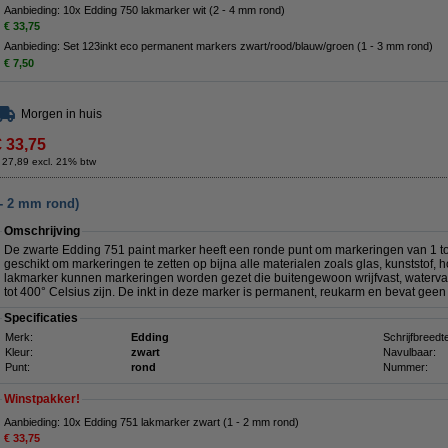
Aanbieding: 10x Edding 750 lakmarker wit (2 - 4 mm rond)
€ 33,75
Aanbieding: Set 123inkt eco permanent markers zwart/rood/blauw/groen (1 - 3 mm rond)
€ 7,50
Morgen in huis
€ 33,75
 27,89 excl. 21% btw
 - 2 mm rond)
Omschrijving
De zwarte Edding 751 paint marker
heeft een ronde punt om markeringen van 1 t
geschikt om markeringen te zetten op bijna alle materialen zoals glas, kunststof, 
lakmarker kunnen markeringen worden gezet die buitengewoon wrijfvast, watervas
tot 400° Celsius zijn. De inkt in deze marker is permanent, reukarm en bevat geen
Specificaties
Merk:
Edding
Schrijfbreedt
Kleur:
zwart
Navulbaar:
Punt:
rond
Nummer:
Winstpakker!
Aanbieding: 10x Edding 751 lakmarker zwart (1 - 2 mm rond)
€ 33,75