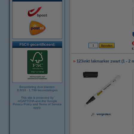
FSC® gecertificeerd:
€
123inkt lakmarker zwart (1 - 2
Beoordeling door klanten:
8.8
/
10
-
1.799
beoordelingen
This site is protected by
reCAPTCHA and the Google
Privacy Policy
and
Terms of Service
apply.
vergroten