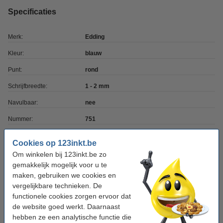
Specificaties
Merk:
Edding
Kleur:
blauw
Punt:
rond
Schrijfbreedte:
1 - 2 mm
Navulbaar:
nee
Nummer:
751
Cookies op 123inkt.be
Winstpakker!
Om winkelen bij 123inkt.be zo
gemakkelijk mogelijk voor u te
Aanbieding: 10x Edding 751 lakmarker blauw (1
- 2 mm rond)
maken, gebruiken we cookies en
€ 33,75
vergelijkbare technieken. De
functionele cookies zorgen ervoor dat
Tip: reservepunten meebestellen
de website goed werkt. Daarnaast
hebben ze een analytische functie die