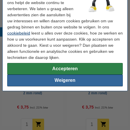
Edding 751 reservepunten (10 stuks)
ons helpt de website continu te
€ 6,95
verbeteren. We laten u graag alleen
advertenties zien die aansluiten bij
uw interesses en willen daarom cookies gebruiken om uw
gedrag binnen en buiten onze website te volgen. In ons
Populaire producten
cookiebeleid
leest u alles over deze cookies, hoe ze werken en
hoe u uw voorkeuren kunt aanpassen. Klik op accepteren om
akkoord te gaan. Kiest u voor weigeren? Dan plaatsen we
alleen functionele en analytische cookies en gebruiken we
technieken die daarop lijken.
Accepteren
Weigeren
Edding 751 lakmarker zwart (1 -
Edding 751 lakmarker rood (1 -
2 mm rond)
2 mm rond)
€ 3,75
€ 3,75
Incl. 21% btw
Incl. 21% btw