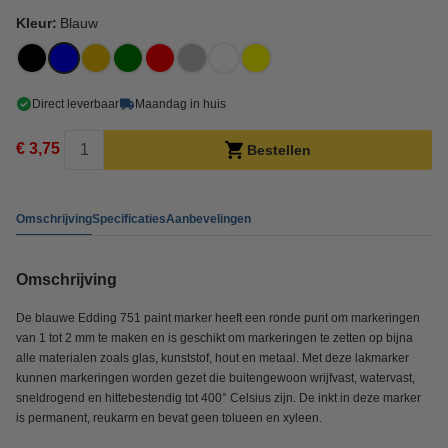
Kleur:
Blauw
Direct leverbaar
Maandag in huis
€ 3,75
Bestellen
Omschrijving
Specificaties
Aanbevelingen
Omschrijving
De blauwe Edding 751 paint marker heeft een ronde punt om markeringen
van 1 tot 2 mm te maken en is geschikt om markeringen te zetten op bijna
alle materialen zoals glas, kunststof, hout en metaal. Met deze lakmarker
kunnen markeringen worden gezet die buitengewoon wrijfvast, watervast,
sneldrogend en hittebestendig tot 400° Celsius zijn. De inkt in deze marker
is permanent, reukarm en bevat geen tolueen en xyleen.