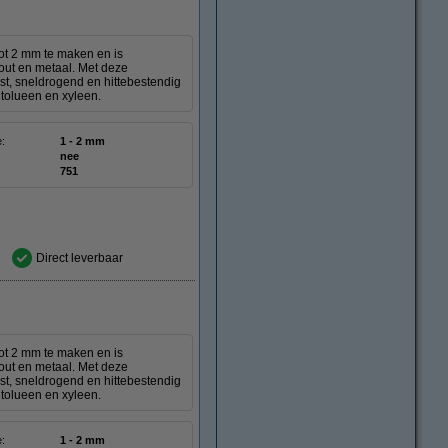
ot 2 mm te maken en is
hout en metaal. Met deze
t, sneldrogend en hittebestendig
 tolueen en xyleen.
e:
1 - 2 mm
nee
751
Direct leverbaar
ot 2 mm te maken en is
hout en metaal. Met deze
t, sneldrogend en hittebestendig
 tolueen en xyleen.
e:
1 - 2 mm