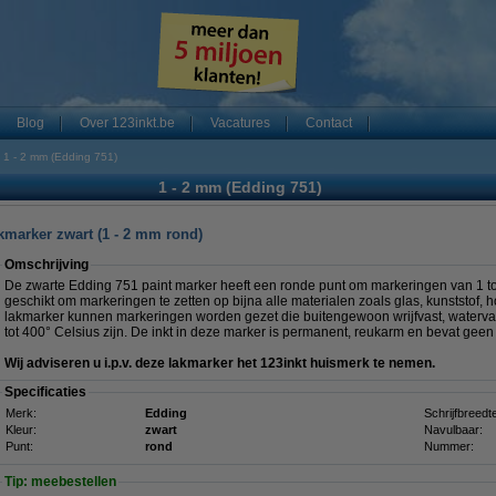
Blog
Over 123inkt.be
Vacatures
Contact
1 - 2 mm (Edding 751)
1 - 2 mm (Edding 751)
kmarker zwart (1 - 2 mm rond)
Omschrijving
De zwarte Edding 751 paint marker heeft een ronde punt om markeringen van 1 t
geschikt om markeringen te zetten op bijna alle materialen zoals glas, kunststof, 
lakmarker kunnen markeringen worden gezet die buitengewoon wrijfvast, watervas
tot 400° Celsius zijn. De inkt in deze marker is permanent, reukarm en bevat geen
Wij adviseren u i.p.v. deze lakmarker het 123inkt huismerk te nemen.
Specificaties
Merk:
Edding
Schrijfbreedt
Kleur:
zwart
Navulbaar:
Punt:
rond
Nummer:
Tip: meebestellen