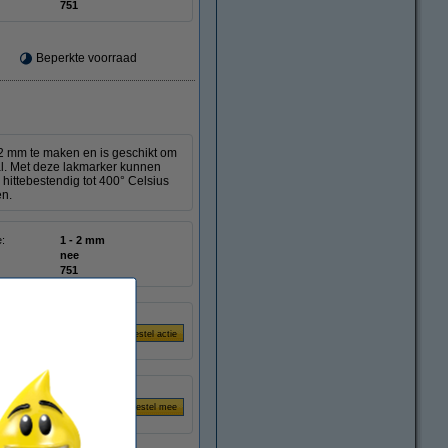
751
Beperkte voorraad
 2 mm te maken en is geschikt om
aal. Met deze lakmarker kunnen
hittebestendig tot 400° Celsius
en.
e:
1 - 2 mm
nee
751