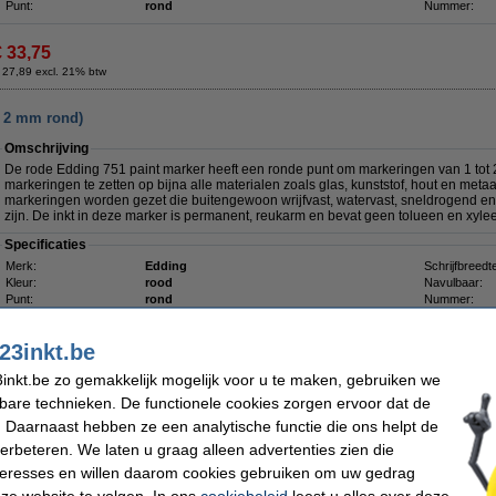
Punt:
rond
Nummer:
€ 33,75
 27,89 excl. 21% btw
- 2 mm rond)
Omschrijving
De rode Edding 751 paint marker
heeft een ronde punt om markeringen van 1 tot
markeringen te zetten op bijna alle materialen zoals glas, kunststof, hout en met
markeringen worden gezet die buitengewoon wrijfvast, watervast, sneldrogend en 
zijn. De inkt in deze marker is permanent, reukarm en bevat geen tolueen en xyle
Specificaties
Merk:
Edding
Schrijfbreedt
Kleur:
rood
Navulbaar:
Punt:
rond
Nummer:
Winstpakker!
23inkt.be
Aanbieding: 10x Edding 751 lakmarker rood (1 - 2 mm rond)
inkt.be zo gemakkelijk mogelijk voor u te maken, gebruiken we
€ 33,75
kbare technieken. De functionele cookies zorgen ervoor dat de
Tip: reservepunten meebestellen
 Daarnaast hebben ze een analytische functie die ons helpt de
Edding 751 reservepunten (10 stuks)
verbeteren. We laten u graag alleen advertenties zien die
€ 6,95
nteresses en willen daarom cookies gebruiken om uw gedrag
ze website te volgen. In ons
cookiebeleid
leest u alles over deze