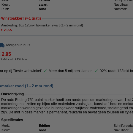
Merk:
123inkt
Schrijfbreedt
Kleur:
zwart
Navulbaar:
Punt:
rond
Nummer:
Winstpakker! 9+1 gratis
Aanbieding: 10x 123inkt lakmarker zwart (1 - 2 mm rond)
€ 26,55
Morgen in huis
€ 2,95
 2,44 excl. 21% btw
ar op rij 'Beste webwinkel'
Meer dan 5 miljoen klanten
92% raadt 123inkt.b
kmarker rood (1 - 2 mm rond)
Omschrijving
De rode Edding 751 paint marker heeft een ronde punt om markeringen van 1 tot
markeringen te zetten op bijna alle materialen zoals glas, kunststof, hout en met
markeringen worden gezet die buitengewoon wrijfvast, watervast, sneldrogend en 
zijn. De inkt in deze marker is permanent, reukarm en bevat geen tolueen en xyle
Specificaties
Merk:
Edding
Schrijfbreedt
Kleur:
rood
Navulbaar: