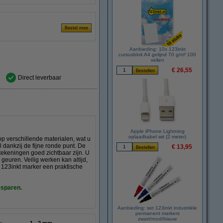
Aanbieding: 10x 123inkt
cursusblok A4 gelijnd 70 g/m² 100
vellen
€ 26,55
Direct leverbaar
Apple iPhone Lightning
oplaadkabel wit (2 meter)
p verschillende materialen, wat u
l dankzij de fijne ronde punt. De
€ 13,95
antekeningen goed zichtbaar zijn. U
 geuren. Veilig werken kan altijd,
 123inkt marker een praktische
esparen.
Aanbieding: set 123inkt industriële
permanent markers
zwart/rood/blauw