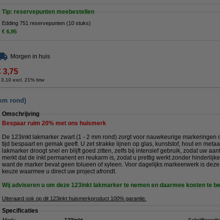
Tip: reservepunten meebestellen
Edding 751 reservepunten (10 stuks)
€ 6,95
Morgen in huis
€ 3,75
 3,10 excl. 21% btw
 mm rond)
Omschrijving
Bespaar ruim
20%
met ons huismerk
De 123inkt lakmarker zwart (1 - 2 mm rond) zorgt voor nauwkeurige markeringen o
tijd bespaart en gemak geeft. U zet strakke lijnen op glas, kunststof, hout en metaa
lakmarker droogt snel en blijft goed zitten, zelfs bij intensief gebruik, zodat uw a
merkt dat de inkt permanent en reukarm is, zodat u prettig werkt zonder hinderlijke
want de marker bevat geen tolueen of xyleen. Voor dagelijks markeerwerk is deze
keuze waarmee u direct uw project afrondt.
Wij adviseren u om deze 123inkt lakmarker te nemen en daarmee kosten te b
Uiteraard ook op dit 123inkt huismerkproduct 100% garantie.
Specificaties