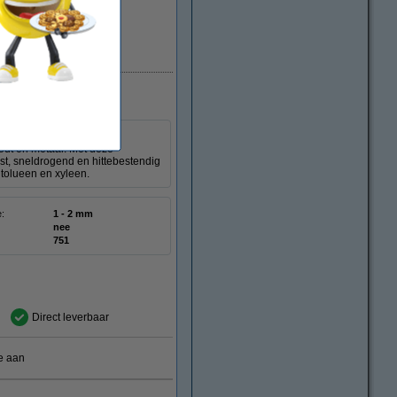
Direct leverbaar
ot 2 mm te maken en is
hout en metaal. Met deze
t, sneldrogend en hittebestendig
 tolueen en xyleen.
e:
1 - 2 mm
nee
751
Direct leverbaar
e aan