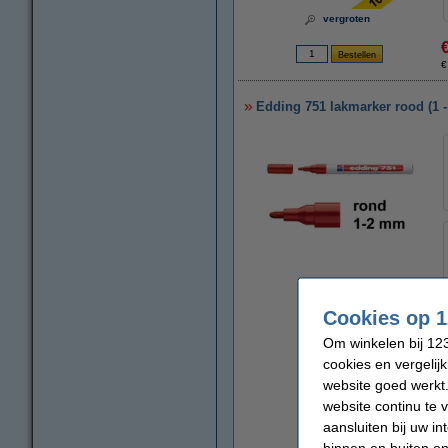
vergroten
€
Edding 751 lakmarker rood (1 
vergroten
Cookies op 1
Om winkelen bij 123
cookies en vergelij
website goed werkt.
website continu te 
aansluiten bij uw i
binnen en buiten on