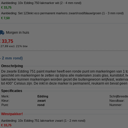
Aanbieding: 10x Edding 750 lakmarker wit (2 - 4 mm rond)
€ 33,75
Aanbieding: Set 123inkt eco permanent markers zwart/rood/blauw/groen (1 - 3 mm rond)
€ 7,50
Morgen in huis
€ 33,75
 27,89 excl. 21% btw
 - 2 mm rond)
Omschrijving
De zwarte Edding 751 paint marker
heeft een ronde punt om markeringen van 1 t
geschikt om markeringen te zetten op bijna alle materialen zoals glas, kunststof, 
lakmarker kunnen markeringen worden gezet die buitengewoon wrijfvast, watervas
tot 400° Celsius zijn. De inkt in deze marker is permanent, reukarm en bevat geen
Specificaties
Merk:
Edding
Schrijfbreedt
Kleur:
zwart
Navulbaar:
Punt:
rond
Nummer:
Winstpakker!
Aanbieding: 10x Edding 751 lakmarker zwart (1 - 2 mm rond)
€ 33,75