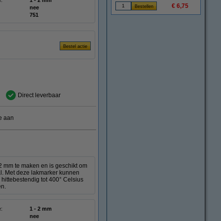
e:
1 - 2 mm
€ 6,75
nee
751
Direct leverbaar
e aan
 2 mm te maken en is geschikt om
aal. Met deze lakmarker kunnen
hittebestendig tot 400° Celsius
en.
e:
1 - 2 mm
nee