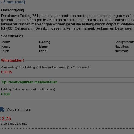
 - 2 mm rond)
Omschrijving
De blauwe Edding 751 paint marker heeft een ronde punt om markeringen van 1 t
geschikt om markeringen te zetten op bijna alle materialen zoals glas, kunststof, 
lakmarker kunnen markeringen worden gezet die buitengewoon wrijfvast, watervas
tot 400° Celsius zijn. De inkt in deze marker is permanent, reukarm en bevat geen
Specificaties
Merk:
Edding
Schrijfbreedt
Kleur:
blauw
Navulbaar:
Punt:
rond
Nummer:
Winstpakker!
Aanbieding: 10x Edding 751 lakmarker blauw (1 - 2 mm rond)
€ 33,75
Tip: reservepunten meebestellen
Edding 751 reservepunten (10 stuks)
€ 6,95
Morgen in huis
€ 3,75
 3,10 excl. 21% btw