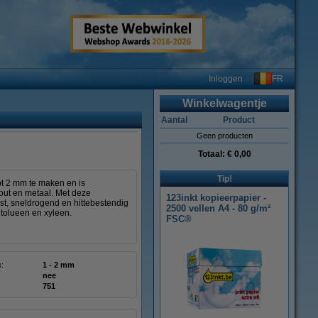
FR
Inloggen
Winkelwagentje
Aantal
Product
Geen producten
Totaal:
€ 0,00
Tip!
ot 2 mm te maken en is
hout en metaal. Met deze
123inkt kopieerpapier -
t, sneldrogend en hittebestendig
2500 vellen A4 - 80 g/m²
 tolueen en xyleen.
FSC®
e:
1 - 2 mm
nee
751