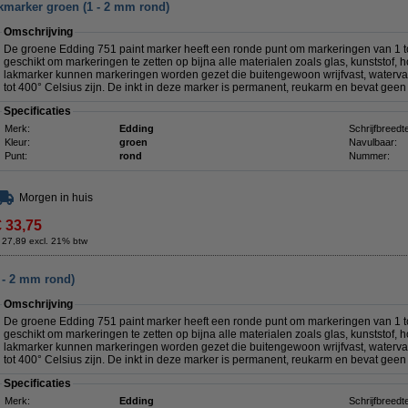
kmarker groen (1 - 2 mm rond)
Omschrijving
De groene Edding 751 paint marker heeft een ronde punt om markeringen van 1 t
geschikt om markeringen te zetten op bijna alle materialen zoals glas, kunststof, 
lakmarker kunnen markeringen worden gezet die buitengewoon wrijfvast, watervas
tot 400° Celsius zijn. De inkt in deze marker is permanent, reukarm en bevat geen
Specificaties
Merk:
Edding
Schrijfbreedt
Kleur:
groen
Navulbaar:
Punt:
rond
Nummer:
Morgen in huis
€ 33,75
 27,89 excl. 21% btw
 - 2 mm rond)
Omschrijving
De groene Edding 751 paint marker
heeft een ronde punt om markeringen van 1 t
geschikt om markeringen te zetten op bijna alle materialen zoals glas, kunststof, 
lakmarker kunnen markeringen worden gezet die buitengewoon wrijfvast, watervas
tot 400° Celsius zijn. De inkt in deze marker is permanent, reukarm en bevat geen
Specificaties
Merk:
Edding
Schrijfbreedt