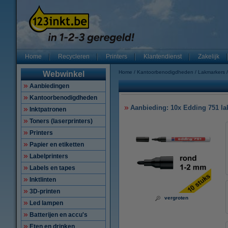
Home
Recycleren
Printers
Klantendienst
Zakelijk
Home
Kantoorbenodigdheden
Lakmarkers
Webwinkel
Aanbiedingen
Kantoorbenodigdheden
Aanbieding: 10x Edding 751 la
Inktpatronen
Toners (laserprinters)
Printers
Papier en etiketten
Labelprinters
Labels en tapes
Inktlinten
3D-printen
vergroten
Led lampen
Batterijen en accu's
Eten en drinken