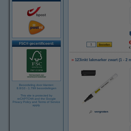
FSC® gecertificeerd:
€
123inkt lakmarker zwart (1 - 2
Beoordeling door klanten:
8.8
/
10
-
1.799
beoordelingen
This site is protected by
reCAPTCHA and the Google
Privacy Policy
and
Terms of Service
apply.
vergroten