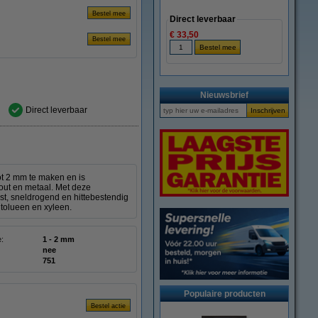
Direct leverbaar
€ 33,50
Nieuwsbrief
Direct leverbaar
ot 2 mm te maken en is
hout en metaal. Met deze
t, sneldrogend en hittebestendig
 tolueen en xyleen.
e:
1 - 2 mm
nee
751
Populaire producten