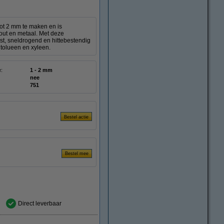
ot 2 mm te maken en is
hout en metaal. Met deze
t, sneldrogend en hittebestendig
 tolueen en xyleen.
e:
1 - 2 mm
nee
751
Direct leverbaar