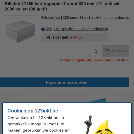
Rillstab 17865 kettingpapier 1-voud 380 mm x11 inch wit
2000 vellen (80 g/m²)
Rillstab
wit
380 mm x 11 inch (LxB)
lengteperforatie
Bekijk de specificaties en omschrijving
Prijs per pak
€ 47,50
Bestellen
Niet meer in productie, dus niet meer leverbaar.
Populaire producten
Cookies op 123inkt.be
Om winkelen bij 123inkt.be zo
gemakkelijk mogelijk voor u te
maken, gebruiken we cookies en