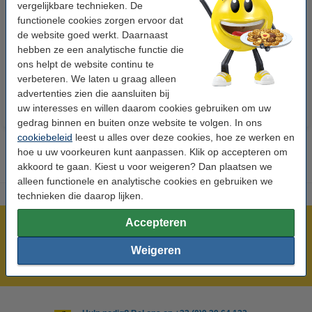
vergelijkbare technieken. De
123accu Xtreme Power MN1500
123inkt kopieerpapier 1 pak van
functionele cookies zorgen ervoor dat
Penlite AA batterij 24 stuks
500 vellen A4 - 80 g/m²
de website goed werkt. Daarnaast
hebben ze een analytische functie die
€ 14,95
€ 7,25
Incl. 21% btw
Incl. 21% btw
ons helpt de website continu te
verbeteren. We laten u graag alleen
advertenties zien die aansluiten bij
uw interesses en willen daarom cookies gebruiken om uw
gedrag binnen en buiten onze website te volgen. In ons
cookiebeleid
leest u alles over deze cookies, hoe ze werken en
hoe u uw voorkeuren kunt aanpassen. Klik op accepteren om
akkoord te gaan. Kiest u voor weigeren? Dan plaatsen we
alleen functionele en analytische cookies en gebruiken we
technieken die daarop lijken.
Accepteren
Meer dan 5 miljoen klanten!
Voor 22.00 uur besteld, morgen in huis!
Weigeren
Laagsteprijsgarantie!