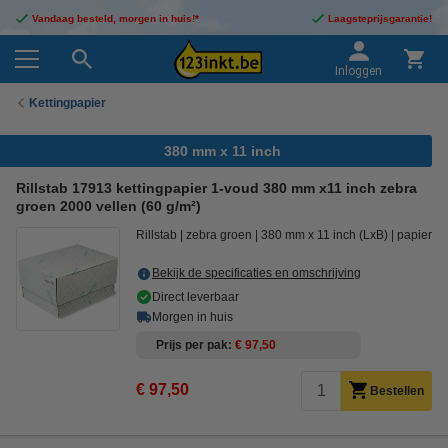
Vandaag besteld, morgen in huis!*
Laagsteprijsgarantie!
Inloggen
Kettingpapier
380 mm x 11 inch
Rillstab 17913 kettingpapier 1-voud 380 mm x11 inch zebra
groen 2000 vellen (60 g/m²)
Rillstab
zebra groen
380 mm x 11 inch (LxB)
papier
Bekijk de specificaties en omschrijving
Direct leverbaar
Morgen in huis
Prijs per pak
€ 97,50
€ 97,50
Bestellen