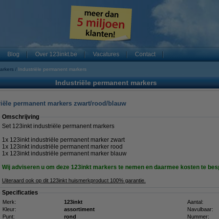
Blog
Over 123inkt.be
Vacatures
Contact
markers
Industriële permanent markers
Industriële permanent markers
triële permanent markers zwart/rood/blauw
Omschrijving
Set 123inkt industriële permanent markers
1x 123inkt industriële permanent marker zwart
1x 123inkt industriële permanent marker rood
1x 123inkt industriële permanent marker blauw
Wij adviseren u om deze 123inkt markers te nemen en daarmee kosten te be
Uiteraard ook op dit 123inkt huismerkproduct 100% garantie.
Specificaties
Merk:
123inkt
Aantal:
Kleur:
assortiment
Navulbaar:
Punt:
rond
Nummer: