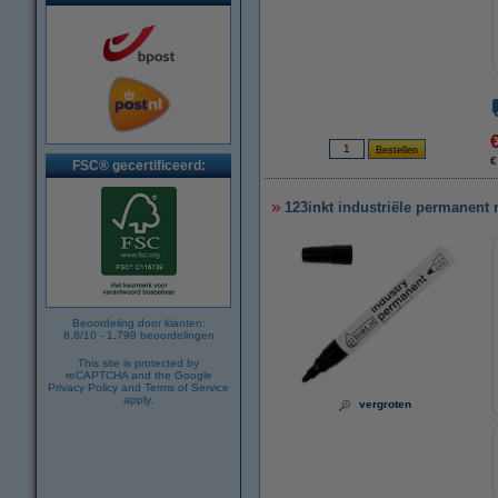
€
FSC® gecertificeerd:
123inkt industriële permanent 
Beoordeling door klanten:
8.8
/
10
-
1.799
beoordelingen
This site is protected by
reCAPTCHA and the Google
Privacy Policy
and
Terms of Service
apply.
vergroten