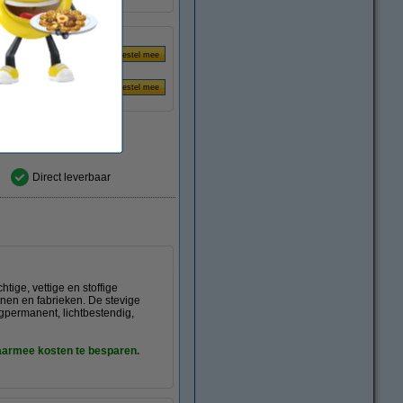
Direct leverbaar
tige, vettige en stoffige
jnen en fabrieken. De stevige
gpermanent, lichtbestendig,
daarmee kosten te besparen.