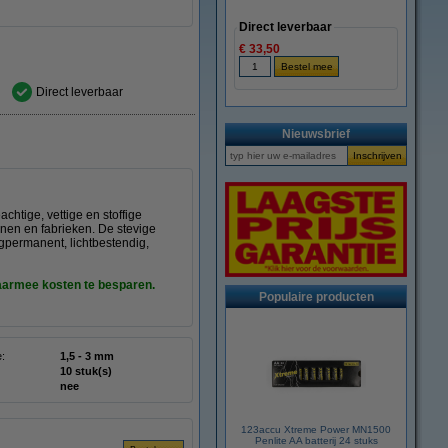
Direct leverbaar
€ 33,50
Direct leverbaar
Nieuwsbrief
chtige, vettige en stoffige
jnen en fabrieken. De stevige
gpermanent, lichtbestendig,
daarmee kosten te besparen.
Populaire producten
e:
1,5 - 3 mm
10 stuk(s)
nee
123accu Xtreme Power MN1500
Penlite AA batterij 24 stuks