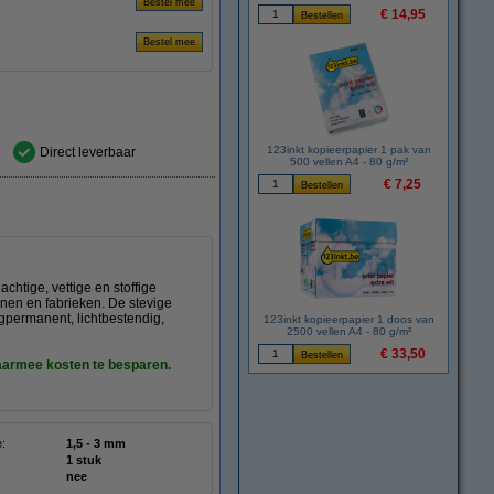
€ 14,95
123inkt kopieerpapier 1 pak van
Direct leverbaar
500 vellen A4 - 80 g/m²
€ 7,25
chtige, vettige en stoffige
jnen en fabrieken. De stevige
gpermanent, lichtbestendig,
123inkt kopieerpapier 1 doos van
2500 vellen A4 - 80 g/m²
€ 33,50
daarmee kosten te besparen.
e:
1,5 - 3 mm
1 stuk
nee