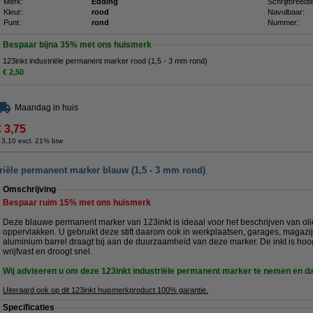
Merk:
Edding
Schrijfbreedt
Kleur:
rood
Navulbaar:
Punt:
rond
Nummer:
Bespaar bijna
35%
met ons huismerk
123inkt industriële permanent marker rood (1,5 - 3 mm rond)
€ 2,50
Maandag in huis
€ 3,75
 3,10 excl. 21% btw
riële permanent marker blauw (1,5 - 3 mm rond)
Omschrijving
Bespaar ruim
15%
met ons huismerk
Deze blauwe permanent marker van 123inkt is ideaal voor het beschrijven van oliea
oppervlakken. U gebruikt deze stift daarom ook in werkplaatsen, garages, magazi
aluminium barrel draagt bij aan de duurzaamheid van deze marker. De inkt is hoo
wrijfvast en droogt snel.
Wij adviseren u om deze 123inkt industriële permanent marker te nemen en 
Uiteraard ook op dit 123inkt huismerkproduct 100% garantie.
Specificaties