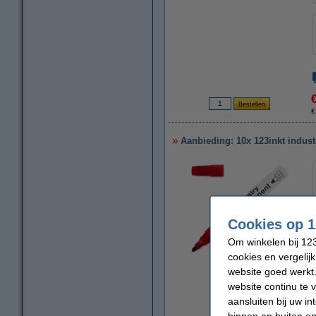
€
Aanbieding: 10x 123inkt indust
Cookies op 1
Om winkelen bij 123
cookies en vergelij
vergroten
website goed werkt.
website continu te 
aansluiten bij uw i
binnen en buiten on