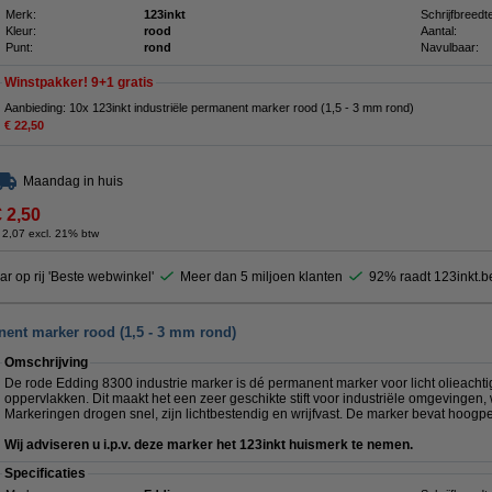
Merk:
123inkt
Schrijfbreedt
Kleur:
rood
Aantal:
Punt:
rond
Navulbaar:
Winstpakker! 9+1 gratis
Aanbieding: 10x 123inkt industriële permanent marker rood (1,5 - 3 mm rond)
€ 22,50
Maandag in huis
€ 2,50
 2,07 excl. 21% btw
ar op rij 'Beste webwinkel'
Meer dan 5 miljoen klanten
92% raadt 123inkt.b
nent marker rood (1,5 - 3 mm rond)
Omschrijving
De rode Edding 8300 industrie marker is dé permanent marker voor licht olieachtige
oppervlakken. Dit maakt het een zeer geschikte stift voor industriële omgevingen,
Markeringen drogen snel, zijn lichtbestendig en wrijfvast. De marker bevat hoogp
Wij adviseren u i.p.v. deze marker het 123inkt huismerk te nemen.
Specificaties