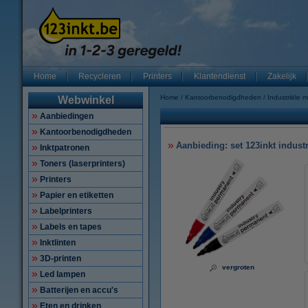
Home
Recycleren
Printers
Klantendienst
Zakelijk
Home
Kantoorbenodigdheden
Industriële 
Webwinkel
Aanbiedingen
Kantoorbenodigdheden
Aanbieding: set 123inkt indus
Inktpatronen
Toners (laserprinters)
Printers
Papier en etiketten
Labelprinters
Labels en tapes
Inktlinten
3D-printen
vergroten
Led lampen
Batterijen en accu's
Eten en drinken