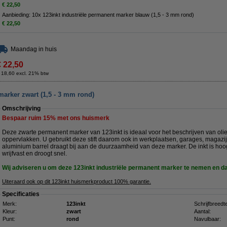
€ 22,50
Aanbieding: 10x 123inkt industriële permanent marker blauw (1,5 - 3 mm rond)
€ 22,50
Maandag in huis
€ 22,50
 18,60 excl. 21% btw
marker zwart (1,5 - 3 mm rond)
Omschrijving
Bespaar ruim
15%
met ons huismerk
Deze zwarte permanent marker van 123inkt is ideaal voor het beschrijven van oliea
oppervlakken. U gebruikt deze stift daarom ook in werkplaatsen, garages, magazi
aluminium barrel draagt bij aan de duurzaamheid van deze marker. De inkt is hoo
wrijfvast en droogt snel.
Wij adviseren u om deze 123inkt industriële permanent marker te nemen en 
Uiteraard ook op dit 123inkt huismerkproduct 100% garantie.
Specificaties
Merk:
123inkt
Schrijfbreedt
Kleur:
zwart
Aantal:
Punt:
rond
Navulbaar: