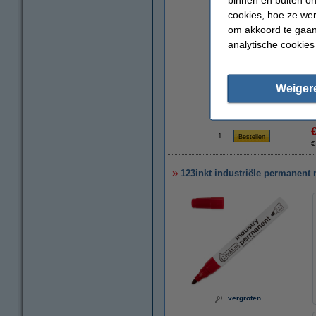
cookies, hoe ze we
om akkoord te gaan.
analytische cookies
Weiger
€
123inkt industriële permanent 
vergroten