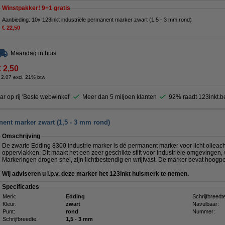
Winstpakker! 9+1 gratis
Aanbieding: 10x 123inkt industriële permanent marker zwart (1,5 - 3 mm rond)
€ 22,50
Maandag in huis
€ 2,50
 2,07 excl. 21% btw
ar op rij 'Beste webwinkel'
Meer dan 5 miljoen klanten
92% raadt 123inkt.b
nent marker zwart (1,5 - 3 mm rond)
Omschrijving
De zwarte Edding 8300 industrie marker is dé permanent marker voor licht olieachti
oppervlakken. Dit maakt het een zeer geschikte stift voor industriële omgevingen,
Markeringen drogen snel, zijn lichtbestendig en wrijfvast. De marker bevat hoogp
Wij adviseren u i.p.v. deze marker het 123inkt huismerk te nemen.
Specificaties
Merk:
Edding
Schrijfbreedt
Kleur:
zwart
Navulbaar:
Punt:
rond
Nummer:
Schrijfbreedte:
1,5 - 3 mm