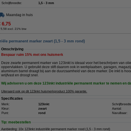
Schrijfbreedte:
1,5 - 3 mm
Maandag in huis
€ 6,75
 5,58 excl. 21% btw
riële permanent marker zwart (1,5 - 3 mm rond)
Omschrijving
Bespaar ruim
15%
met ons huismerk
Deze zwarte permanent marker van 123inkt is ideaal voor het beschrijven van oliea
oppervlakken. U gebruikt deze stift daarom ook in werkplaatsen, garages, magazi
aluminium barrel draagt bij aan de duurzaamheid van deze marker. De inkt is hoo
wrijfvast en droogt snel.
Wij adviseren u om deze 123inkt industriële permanent marker te nemen en 
Uiteraard ook op dit 123inkt huismerkproduct 100% garantie.
Specificaties
Merk:
123inkt
Schrijfbreedt
Kleur:
zwart
Aantal:
Punt:
rond
Navulbaar:
Tip: meebestellen
Aanbieding: 10x 123inkt industriële permanent marker rood (1,5 - 3 mm rond)