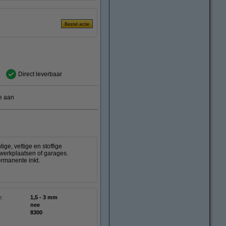
Direct leverbaar
e aan
ge, vettige en stoffige
 werkplaatsen of garages.
ermanente inkt.
e:
1,5 - 3 mm
nee
8300