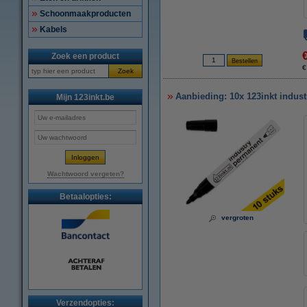
Schoonmaakproducten
Kabels
Zoek een product
€
Zoek
Aanbieding: 10x 123inkt indust
Mijn 123inkt.be
Wachtwoord vergeten?
Betaalopties:
vergroten
Verzendopties: