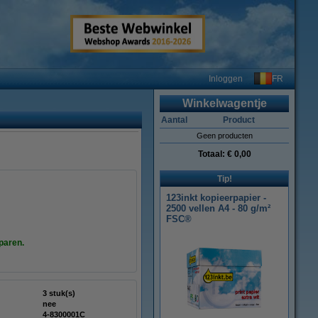
FR
Inloggen
Winkelwagentje
Aantal
Product
Geen producten
Totaal:
€ 0,00
Tip!
123inkt kopieerpapier -
2500 vellen A4 - 80 g/m²
FSC®
sparen.
3 stuk(s)
nee
4-8300001C