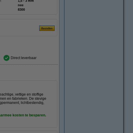
e:
1,5 - 3 mm
nee
8300
Direct leverbaar
chtige, vettige en stoffige
jnen en fabrieken. De stevige
gpermanent, lichtbestendig,
daarmee kosten te besparen.