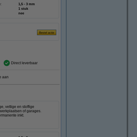
e:
1,5 - 3 mm
1 stuk
nee
Direct leverbaar
e aan
, vettige en stoffige
 werkplaatsen of garages.
ermanente inkt.