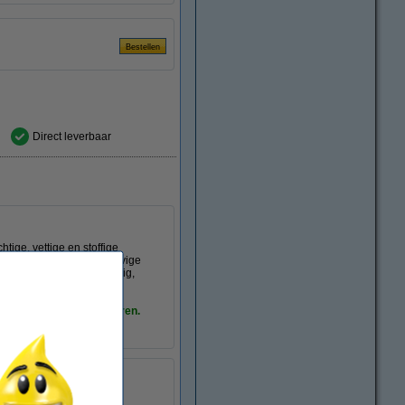
Direct leverbaar
tige, vettige en stoffige
jnen en fabrieken. De stevige
gpermanent, lichtbestendig,
daarmee kosten te besparen.
e:
1,5 - 3 mm
10 stuk(s)
nee