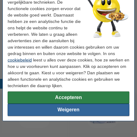
vergelijkbare technieken. De
functionele cookies zorgen ervoor dat
de website goed werkt. Daarnaast
Tip: meebestellen
hebben ze een analytische functie die
Aanbieding: 10x 123inkt industriële permanent
ons helpt de website continu te
marker zwart (1,5 - 3 mm rond)
verbeteren. We laten u graag alleen
€ 22,50
advertenties zien die aansluiten bij
uw interesses en willen daarom cookies gebruiken om uw
Aanbieding: 10x 123inkt industriële permanent
marker blauw (1,5 - 3 mm rond)
gedrag binnen en buiten onze website te volgen. In ons
€ 22,50
cookiebeleid
leest u alles over deze cookies, hoe ze werken en
hoe u uw voorkeuren kunt aanpassen. Klik op accepteren om
akkoord te gaan. Kiest u voor weigeren? Dan plaatsen we
alleen functionele en analytische cookies en gebruiken we
Populaire producten
technieken die daarop lijken.
Accepteren
Weigeren