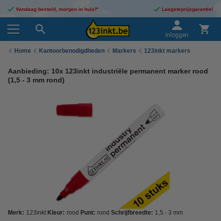
Vandaag besteld, morgen in huis!*
Laagsteprijsgarantie!
Inloggen
Home
Kantoorbenodigdheden
Markers
123inkt markers
Aanbieding: 10x 123inkt industriële permanent marker rood
(1,5 - 3 mm rond)
Merk:
123inkt
Kleur:
rood
Punt:
rond
Schrijfbreedte:
1,5 - 3 mm