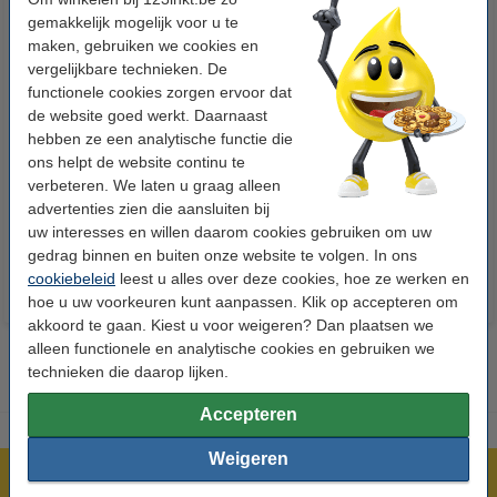
gemakkelijk mogelijk voor u te
maken, gebruiken we cookies en
vergelijkbare technieken. De
functionele cookies zorgen ervoor dat
de website goed werkt. Daarnaast
hebben ze een analytische functie die
123accu Xtreme Power MN1500
123inkt kopieerpapier 1 pak van
ons helpt de website continu te
Penlite AA batterij 24 stuks
500 vellen A4 - 80 g/m²
verbeteren. We laten u graag alleen
advertenties zien die aansluiten bij
€ 14,95
€ 7,25
Incl. 21% btw
Incl. 21% btw
uw interesses en willen daarom cookies gebruiken om uw
gedrag binnen en buiten onze website te volgen. In ons
cookiebeleid
leest u alles over deze cookies, hoe ze werken en
hoe u uw voorkeuren kunt aanpassen. Klik op accepteren om
akkoord te gaan. Kiest u voor weigeren? Dan plaatsen we
alleen functionele en analytische cookies en gebruiken we
technieken die daarop lijken.
Accepteren
Weigeren
Meer dan 5 miljoen klanten!