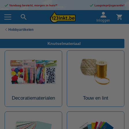
Vandaag besteld, morgen in huis!*
Laagsteprijsgarantie!
Inloggen
Hobbyartikelen
Knutselmateriaal
Decoratiematerialen
Touw en lint