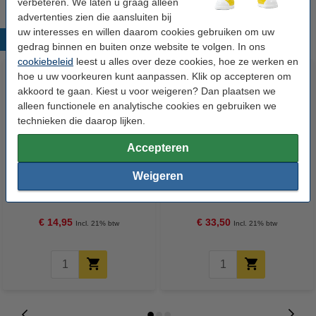
verbeteren. We laten u graag alleen
advertenties zien die aansluiten bij
uw interesses en willen daarom cookies gebruiken om uw
Populaire producten
gedrag binnen en buiten onze website te volgen. In ons
cookiebeleid
leest u alles over deze cookies, hoe ze werken en
hoe u uw voorkeuren kunt aanpassen. Klik op accepteren om
akkoord te gaan. Kiest u voor weigeren? Dan plaatsen we
alleen functionele en analytische cookies en gebruiken we
technieken die daarop lijken.
Accepteren
123accu Xtreme Power MN1500
123inkt kopieerpapier 1 doos
Weigeren
Penlite AA batterij 24 stuks
van 2500 vellen A4 - 80 g/m²
€ 14,95
€ 33,50
Incl. 21% btw
Incl. 21% btw