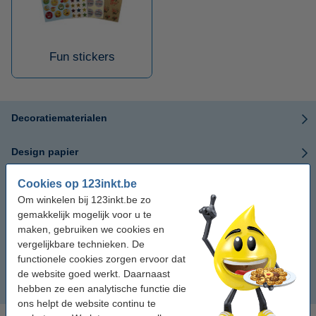
Fun stickers
Decoratiematerialen
Design papier
Cookies op 123inkt.be
Vilt
Om winkelen bij 123inkt.be zo
gemakkelijk mogelijk voor u te
Knutselpakketten
maken, gebruiken we cookies en
vergelijkbare technieken. De
Gekleurd karton
functionele cookies zorgen ervoor dat
de website goed werkt. Daarnaast
Fun stickers
hebben ze een analytische functie die
ons helpt de website continu te