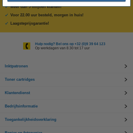
Meer dan 5 miljoen klanten!
Voor 22.00 uur besteld, morgen in huis!
Laagsteprijsgarantie!
Hulp nodig? Bel ons op +32 (0)9 39 64 123
Op werkdagen van 8.30 tot 17 uur
Inktpatronen
Toner cartridges
Klantendienst
Bedrijfsinformatie
Toegankelijkheidsverklaring
Papier en fotopapier