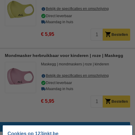
Bekijk de specificaties en omschrijving
Direct leverbaar
Maandag in huis
€ 5,95
Bestellen
Mondmasker herbruikbaar voor kinderen | roze | Maskegg
Maskegg
mondmaskers
roze
kinderen
Bekijk de specificaties en omschrijving
Direct leverbaar
Maandag in huis
€ 5,95
Bestellen
Populaire producten
Cookies op 123inkt.be