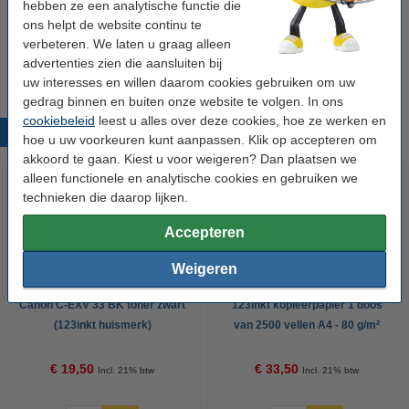
hebben ze een analytische functie die
Soort:
herbruikbaar
ons helpt de website continu te
verbeteren. We laten u graag alleen
Aantal:
1 stuk
advertenties zien die aansluiten bij
uw interesses en willen daarom cookies gebruiken om uw
gedrag binnen en buiten onze website te volgen. In ons
cookiebeleid
leest u alles over deze cookies, hoe ze werken en
Populaire producten
hoe u uw voorkeuren kunt aanpassen. Klik op accepteren om
akkoord te gaan. Kiest u voor weigeren? Dan plaatsen we
alleen functionele en analytische cookies en gebruiken we
technieken die daarop lijken.
Accepteren
Weigeren
Canon C-EXV 33 BK toner zwart
123inkt kopieerpapier 1 doos
(123inkt huismerk)
van 2500 vellen A4 - 80 g/m²
€ 19,50
€ 33,50
Incl. 21% btw
Incl. 21% btw