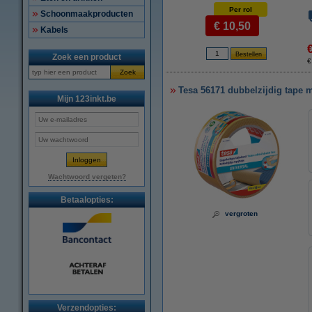
Per rol
Schoonmaakproducten
€ 10,50
Kabels
Zoek een product
€
Zoek
Tesa 56171 dubbelzijdig tape 
Mijn 123inkt.be
Wachtwoord vergeten?
Betaalopties:
vergroten
Verzendopties: