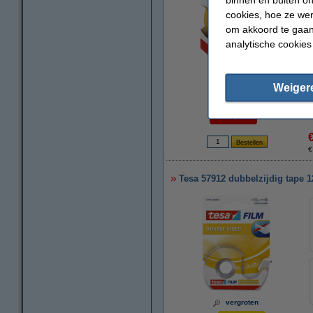
cookies, hoe ze we
om akkoord te gaan.
analytische cookies
vergroten
Weiger
Per rol
€ 5,95
€
Tesa 57912 dubbelzijdig tape 
vergroten