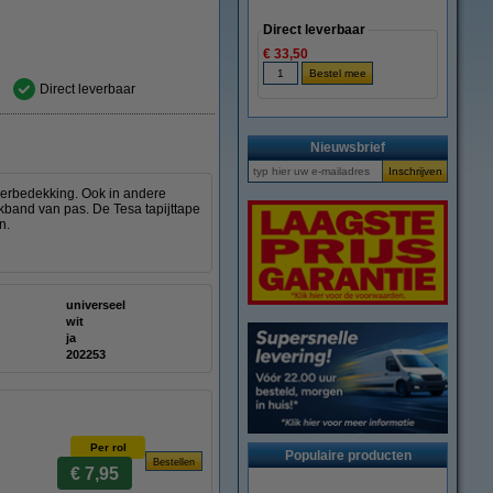
Direct leverbaar
€ 33,50
Direct leverbaar
Nieuwsbrief
loerbedekking. Ook in andere
akband van pas. De Tesa tapijttape
n.
universeel
wit
ja
:
202253
Per rol
Populaire producten
€ 7,95