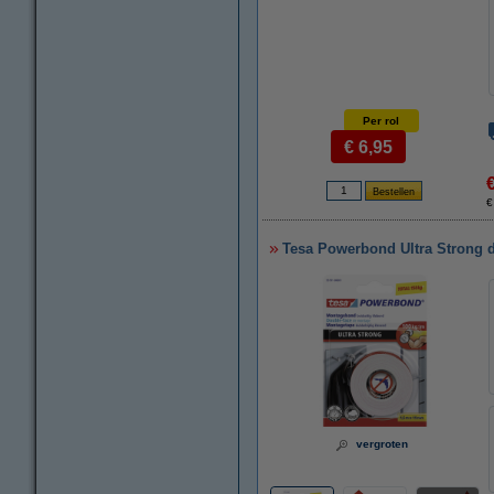
Per rol
€ 6,95
€
Tesa Powerbond Ultra Strong d
vergroten