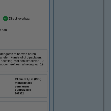
Direct leverbaar
e aan
der gaten te hoeven boren.
anelen, kunststof of gipsplaten.
 hechting. Met een strook van 10
Indoor heeft een afmeting van 19
19 mm x 1,5 m (BxL)
montagetape
permanent
dubbelzijdig
:
202382