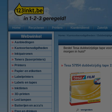
Home
Recycleren
Printers
Klantendienst
Zakelijk
Home
Kantoorbenodigdheden
Dubbelzijdig
Webwinkel
Aanbiedingen
Kantoorbenodigdheden
Bestel Tesa dubbelzijdige tape voor
morgen in huis!*
Inktpatronen
Toners (laserprinters)
Printers
Tesa 57954 dubbelzijdig tape 
Papier en etiketten
Labelprinters
Labels en tapes
Inktlinten
3D-printen
Led lampen
Batterijen en accu's
vergroten
Eten en drinken