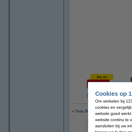
Per rol
€ 10,95
Cookies op 1
€
Om winkelen bij 123
cookies en vergelij
Tesa 56665 dubbelzijdig tape 
website goed werkt.
website continu te 
aansluiten bij uw i
binnen en buiten on