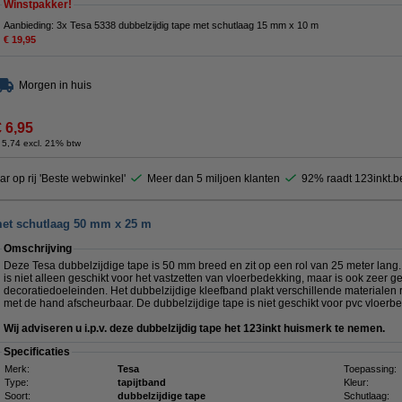
Winstpakker!
Aanbieding: 3x Tesa 5338 dubbelzijdig tape met schutlaag 15 mm x 10 m
€ 19,95
Morgen in huis
€ 6,95
 5,74 excl. 21% btw
ar op rij 'Beste webwinkel'
Meer dan 5 miljoen klanten
92% raadt 123inkt.b
met schutlaag 50 mm x 25 m
Omschrijving
Deze Tesa dubbelzijdige tape is 50 mm breed en zit op een rol van 25 meter lang.
is niet alleen geschikt voor het vastzetten van vloerbedekking, maar is ook zeer ge
decoratiedoeleinden. Het dubbelzijdige kleefband plakt verschillende materialen 
met de hand afscheurbaar. De dubbelzijdige tape is niet geschikt voor pvc vloerb
Wij adviseren u i.p.v. deze dubbelzijdig tape het 123inkt huismerk te nemen.
Specificaties
Merk:
Tesa
Toepassing:
Type:
tapijtband
Kleur:
Soort:
dubbelzijdige tape
Schutlaag: