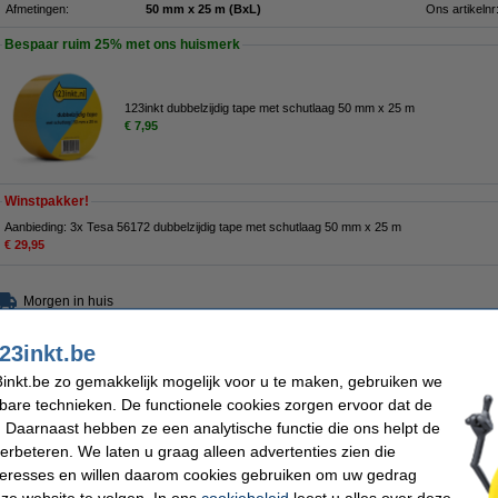
Afmetingen:
50 mm x 25 m (BxL)
Ons artikelnr
Bespaar ruim
25%
met ons huismerk
123inkt dubbelzijdig tape met schutlaag 50 mm x 25 m
€ 7,95
Winstpakker!
Aanbieding: 3x Tesa 56172 dubbelzijdig tape met schutlaag 50 mm x 25 m
€ 29,95
Morgen in huis
23inkt.be
€ 10,95
 9,05 excl. 21% btw
inkt.be zo gemakkelijk mogelijk voor u te maken, gebruiken we
kbare technieken. De functionele cookies zorgen ervoor dat de
met schutlaag 38 mm x 2,75 m
 Daarnaast hebben ze een analytische functie die ons helpt de
verbeteren. We laten u graag alleen advertenties zien die
Omschrijving
Deze tesa dubbelzijdige tape is 3,8 cm breed en zit op een kleine rol van 2,75 me
nteresses en willen daarom cookies gebruiken om uw gedrag
bij allerlei hobby- en decoratieprojecten en natuurlijk bij het inplakken van foto's
ze website te volgen. In ons
cookiebeleid
leest u alles over deze