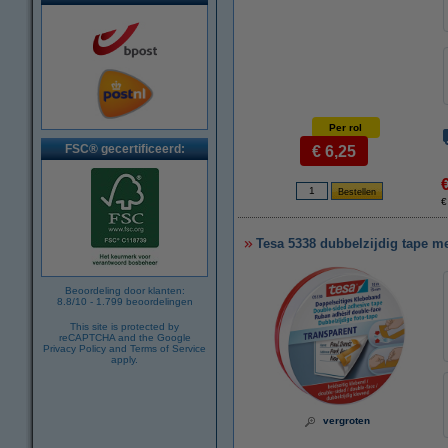
Per rol
FSC® gecertificeerd:
€ 6,25
€
Tesa 5338 dubbelzijdig tape m
Beoordeling door klanten:
8.8
/
10
-
1.799
beoordelingen
This site is protected by
reCAPTCHA and the Google
Privacy Policy
and
Terms of Service
apply.
vergroten