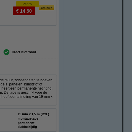
Per rol
€ 14,50
Direct leverbaar
 de muur, zonder gaten te hoeven
gels, panelen, kunststof of
n heeft een permanente hechting.
n. De tape is geschikt voor de
 heeft een afmeting van 19 mm x
19 mm x 1,5 m (BxL)
montagetape
permanent
dubbelzijdig