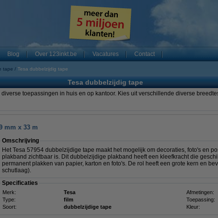
Blog
Over 123inkt.be
Vacatures
Contact
e tape
Tesa dubbelzijdig tape
Tesa dubbelzijdig tape
 diverse toepassingen in huis en op kantoor. Kies uit verschillende diverse breedt
19 mm x 33 m
Omschrijving
Het Tesa 57954 dubbelzijdige tape maakt het mogelijk om decoraties, foto's en po
plakband zichtbaar is. Dit dubbelzijdige plakband heeft een kleefkracht die geschik
permanent plakken van papier, karton en foto's. De rol heeft een grote kern en b
schutlaag).
Specificaties
Merk:
Tesa
Afmetingen:
Type:
film
Toepassing:
Soort:
dubbelzijdige tape
Kleur: