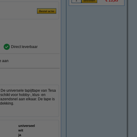
€ 13,95
Direct leverbaar
e aan
 De universele tapijttape van Tesa
schikt voor hobby-, klus- en
razendsnel aan elkaar. De tape is
edekking.
universeel
wit
ja