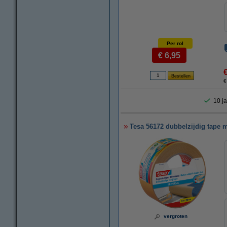
Per rol
€ 6,95
€
10 ja
Tesa 56172 dubbelzijdig tape 
vergroten