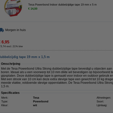
Tesa Powerbond Indoor dubbelzijdige tape 19 mm x 5 m
€ 14,50
Morgen in huis
€ 6,95
 5,74 excl. 21% btw
ubbelzijdig tape 19 mm x 1,5 m
Omschrijving
Met de Tesa Powerbond Ultra Strong dubbelzijdige tape bevestigt u objecten aan
boren. Ideaal als u een voorwerp tot 10 mm dikte wil bevestigen op bijvoorbeeld te
gipsplaten. Deze dubbelzijdige tape is gemaakt voor indoor en outdoor gebruik e
Met een strook van 10 cm kan deze extra stevige tape een gewicht tot 10 kg drage
meeste vlakke, voldoende stevige oppervlakken. De Tesa Powerbond Ultra Strong
1,5 m.
Specificaties
Merk:
Tesa
Afmetingen:
Type:
Powerbond
Soort:
Kleur:
wit
Lijmlaag: