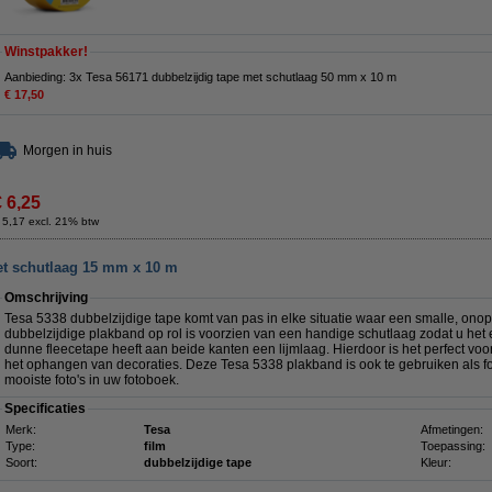
Winstpakker!
Aanbieding: 3x Tesa 56171 dubbelzijdig tape met schutlaag 50 mm x 10 m
€ 17,50
Morgen in huis
€ 6,25
 5,17 excl. 21% btw
et schutlaag 15 mm x 10 m
Omschrijving
Tesa 5338 dubbelzijdige tape komt van pas in elke situatie waar een smalle, onop
dubbelzijdige plakband op rol is voorzien van een handige schutlaag zodat u het 
dunne fleecetape heeft aan beide kanten een lijmlaag. Hierdoor is het perfect voor
het ophangen van decoraties. Deze Tesa 5338 plakband is ook te gebruiken als fo
mooiste foto's in uw fotoboek.
Specificaties
Merk:
Tesa
Afmetingen:
Type:
film
Toepassing:
Soort:
dubbelzijdige tape
Kleur: