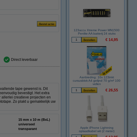
123accu Xtreme Power MN1500
Penlite AA batterij 24 stuks
€ 14,95
Direct leverbaar
Aanbieding: 10x 123inkt
cursusblok A4 gelijnd 70 g/m² 100
vellen
vallende tape gewenst is. Dit
€ 26,55
eenvoudig bevestigt. Het extra
 allerlei creatieve projecten en
totape. Zo plakt u gemakkelijk uw
15 mm x 10 m (BxL)
universeel
Apple iPhone Lightning
transparant
oplaadkabel wit (2 meter)