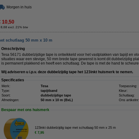
Morgen in huis
€ 10,50
 8,68 excl. 21% btw
met schutlaag 50 mm x 10 m
Omschrijving
Tesa 56171 dubbelzijdige tape is ontwikkeld voor het vastplakken van tapijt en v
situaties waar een stevige, 50 mm brede tape gewenst is komt dit dubbelzijdig pl
is permanent plakkend en heeft een schutlaag. De tape is met de hand te scheure
Wij adviseren u i.p.v. deze dubbelzijdig tape het 123inkt huismerk te nemen.
Specificaties
Merk:
Tesa
Toepassing:
Type:
tapijtband
Kleur:
Soort:
dubbelzijdige tape
Schutlaag:
Afmetingen:
50 mm x 10 m (BxL)
Ons artikelnr
Bespaar met ons huismerk
123inkt dubbelzijdig tape met schutlaag 50 mm x 25 m
€ 7,95