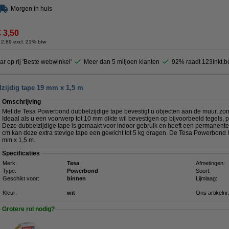
Morgen in huis
€ 3,50
 2,89 excl. 21% btw
ar op rij 'Beste webwinkel'
Meer dan 5 miljoen klanten
92% raadt 123inkt.b
zijdig tape 19 mm x 1,5 m
Omschrijving
Met de Tesa Powerbond dubbelzijdige tape bevestigt u objecten aan de muur, zon
Ideaal als u een voorwerp tot 10 mm dikte wil bevestigen op bijvoorbeeld tegels, p
Deze dubbelzijdige tape is gemaakt voor indoor gebruik en heeft een permanente
cm kan deze extra stevige tape een gewicht tot 5 kg dragen. De Tesa Powerbond 
mm x 1,5 m.
Specificaties
Merk:
Tesa
Afmetingen:
Type:
Powerbond
Soort:
Geschikt voor:
binnen
Lijmlaag:
Kleur:
wit
Ons artikelnr
Grotere rol nodig?