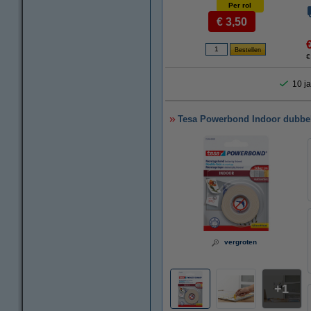
Per rol
€ 3,50
€
10 ja
Tesa Powerbond Indoor dubbel
vergroten
1