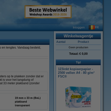
FR
Inloggen
Winkelwagentje
Aantal
Product
es en lengtes. Vandaag besteld,
Geen producten
Totaal:
€ 0,00
Tip!
123inkt kopieerpapier -
2500 vellen A4 - 80 g/m²
sters op te plakken zonder dat er
FSC®
t is voor het langdurig of
evat 33 meter plakband (zonder
19 mm x 33 m (BxL)
plakband
transparant