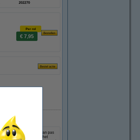
:
202270
Per rol
€ 7,95
Direct leverbaar
ter. De knutseltape komt van pas
. Dubbelzijdige tape maakt het