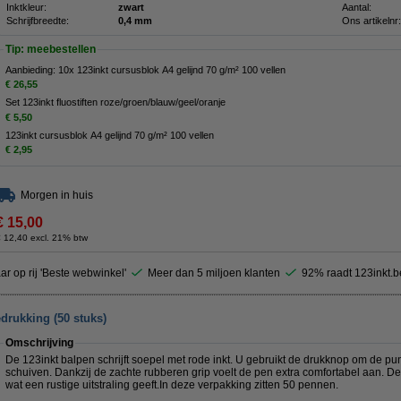
Inktkleur:
zwart
Aantal:
Schrijfbreedte:
0,4 mm
Ons artikelnr:
Tip: meebestellen
Aanbieding: 10x 123inkt cursusblok A4 gelijnd 70 g/m² 100 vellen
€ 26,55
Set 123inkt fluostiften roze/groen/blauw/geel/oranje
€ 5,50
123inkt cursusblok A4 gelijnd 70 g/m² 100 vellen
€ 2,95
Morgen in huis
€ 15,00
 12,40 excl. 21% btw
ar op rij 'Beste webwinkel'
Meer dan 5 miljoen klanten
92% raadt 123inkt.b
drukking (50 stuks)
Omschrijving
De 123inkt balpen schrijft soepel met rode inkt. U gebruikt de drukknop om de punt
schuiven. Dankzij de zachte rubberen grip voelt de pen extra comfortabel aan. D
wat een rustige uitstraling geeft.In deze verpakking zitten 50 pennen.