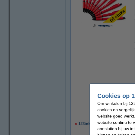
vergroten
Cookies op 1
Om winkelen bij 123
cookies en vergelij
€
website goed werkt.
website continu te 
123inkt balpen met dop blauw 
aansluiten bij uw i
binnen en buiten on