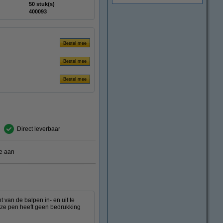
50 stuk(s)
400093
Direct leverbaar
e aan
 van de balpen in- en uit te
eze pen heeft geen bedrukking