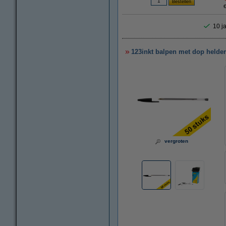
€
10 ja
123inkt balpen met dop helder 
vergroten