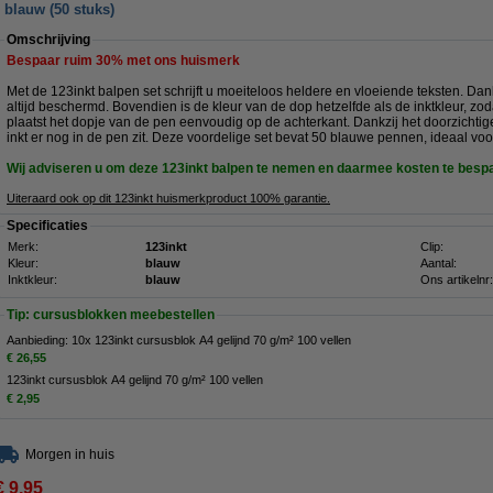
 blauw (50 stuks)
Omschrijving
Bespaar ruim
30%
met ons huismerk
Met de 123inkt balpen set schrijft u moeiteloos heldere en vloeiende teksten. Dan
altijd beschermd. Bovendien is de kleur van de dop hetzelfde als de inktkleur, zod
plaatst het dopje van de pen eenvoudig op de achterkant. Dankzij het doorzichtige
inkt er nog in de pen zit. Deze voordelige set bevat 50 blauwe pennen, ideaal voor
Wij adviseren u om deze 123inkt balpen te nemen en daarmee kosten te besp
Uiteraard ook op dit 123inkt huismerkproduct 100% garantie.
Specificaties
Merk:
123inkt
Clip:
Kleur:
blauw
Aantal:
Inktkleur:
blauw
Ons artikelnr:
Tip: cursusblokken meebestellen
Aanbieding: 10x 123inkt cursusblok A4 gelijnd 70 g/m² 100 vellen
€ 26,55
123inkt cursusblok A4 gelijnd 70 g/m² 100 vellen
€ 2,95
Morgen in huis
€ 9,95