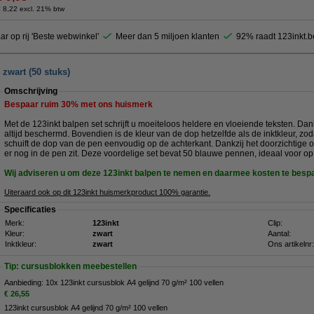
 8,22 excl. 21% btw
ar op rij 'Beste webwinkel'
Meer dan 5 miljoen klanten
92% raadt 123inkt.b
zwart (50 stuks)
Omschrijving
Bespaar ruim
30%
met ons huismerk
Met de 123inkt balpen set schrijft u moeiteloos heldere en vloeiende teksten. Dan
altijd beschermd. Bovendien is de kleur van de dop hetzelfde als de inktkleur, zod
schuift de dop van de pen eenvoudig op de achterkant. Dankzij het doorzichtige on
er nog in de pen zit. Deze voordelige set bevat 50 blauwe pennen, ideaal voor op 
Wij adviseren u om deze 123inkt balpen te nemen en daarmee kosten te besp
Uiteraard ook op dit 123inkt huismerkproduct 100% garantie.
Specificaties
Merk:
123inkt
Clip:
Kleur:
zwart
Aantal:
Inktkleur:
zwart
Ons artikelnr:
Tip: cursusblokken meebestellen
Aanbieding: 10x 123inkt cursusblok A4 gelijnd 70 g/m² 100 vellen
€ 26,55
123inkt cursusblok A4 gelijnd 70 g/m² 100 vellen