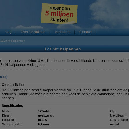
Blog
Over 123inkt.be
Vacatures
Contact
123inkt balpennen
123inkt balpennen
lein- en grootverpakking. U vindt balpennen in verschillende kleuren met een schri
23inkt-balpennen verkrijgbaar.
tuks)
Omschrijving
De 123inkt balpen schrijft soepel met blauwe inkt. U gebruikt de drukknop om de p
schuiven. Dankzij de zachte rubberen grip voelt de pen extra comfortabel aan. In 
pennen.
Specificaties
Merk:
123inkt
Clip:
Kleur:
geel/zwart
Navulbaar:
Inktkleur:
blauw
Ons artikelnr:
Schrijfbreedte:
0,4 mm
Aantal: