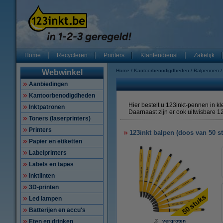
Home
Recycleren
Printers
Klantendienst
Zakelijk
Home
Kantoorbenodigdheden
Balpennen
Webwinkel
Aanbiedingen
Kantoorbenodigdheden
Hier bestelt u 123inkt-pennen in k
Inktpatronen
Daarnaast zijn er ook uitwisbare 1
Toners (laserprinters)
Printers
123inkt balpen (doos van 50 s
Papier en etiketten
Labelprinters
Labels en tapes
Inktlinten
3D-printen
Led lampen
Batterijen en accu's
Eten en drinken
vergroten