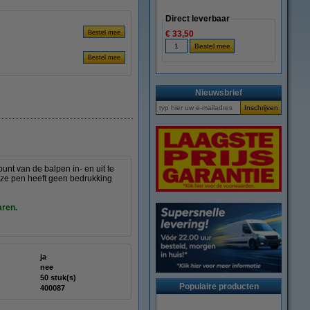
Direct leverbaar
€ 33,50
Nieuwsbrief
unt van de balpen in- en uit te
eze pen heeft geen bedrukking
aren.
ja
nee
50 stuk(s)
Populaire producten
400087