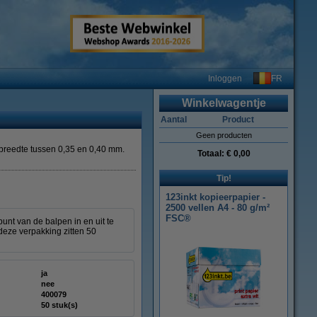
FR
Inloggen
Winkelwagentje
Aantal
Product
Geen producten
jfbreedte tussen 0,35 en 0,40 mm.
Totaal:
€ 0,00
Tip!
123inkt kopieerpapier -
2500 vellen A4 - 80 g/m²
FSC®
unt van de balpen in en uit te
deze verpakking zitten 50
ja
nee
400079
50 stuk(s)