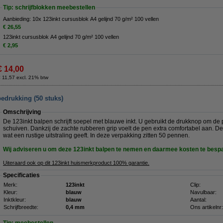
Tip: schrijfblokken meebestellen
Aanbieding: 10x 123inkt cursusblok A4 gelijnd 70 g/m² 100 vellen
€ 26,55
123inkt cursusblok A4 gelijnd 70 g/m² 100 vellen
€ 2,95
€ 14,00
 11,57 excl. 21% btw
edrukking (50 stuks)
Omschrijving
De 123inkt balpen schrijft soepel met blauwe inkt. U gebruikt de drukknop om de p
schuiven. Dankzij de zachte rubberen grip voelt de pen extra comfortabel aan. D
wat een rustige uitstraling geeft. In deze verpakking zitten 50 pennen.
Wij adviseren u om deze 123inkt balpen te nemen en daarmee kosten te besp
Uiteraard ook op dit 123inkt huismerkproduct 100% garantie.
Specificaties
Merk:
123inkt
Clip:
Kleur:
blauw
Navulbaar:
Inktkleur:
blauw
Aantal:
Schrijfbreedte:
0,4 mm
Ons artikelnr: