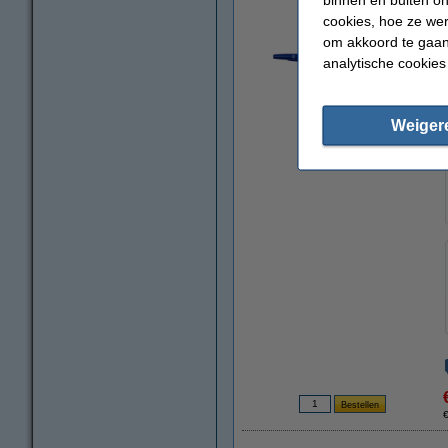
cookies, hoe ze we
om akkoord te gaan.
analytische cookies
Weiger
vergroten
€