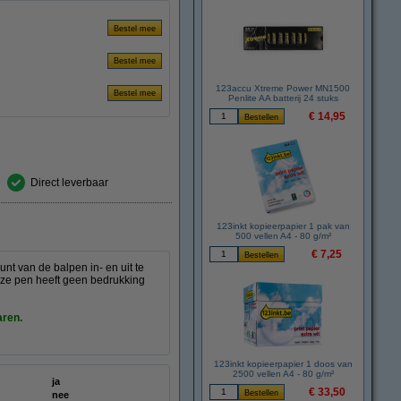
123accu Xtreme Power MN1500
Penlite AA batterij 24 stuks
€ 14,95
Direct leverbaar
123inkt kopieerpapier 1 pak van
500 vellen A4 - 80 g/m²
€ 7,25
nt van de balpen in- en uit te
eze pen heeft geen bedrukking
aren.
123inkt kopieerpapier 1 doos van
2500 vellen A4 - 80 g/m²
ja
€ 33,50
nee