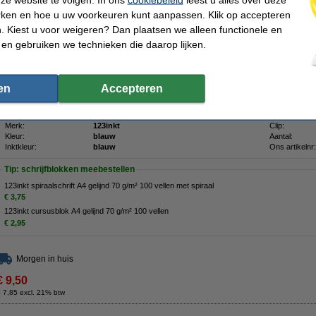
Bespaar bijna
35%
met ons huismerk
rken en hoe u uw voorkeuren kunt aanpassen. Klik op accepteren
De 123inkt balpen met dop schrijft soepel en duidelijk met blauwe inkt. De behuiz
 Kiest u voor weigeren? Dan plaatsen we alleen functionele en
kunt zien wanneer de inkt op is. U gebruikt de dop om de punt van de balpen af t
 en gebruiken we technieken die daarop lijken.
pen uitdroogt en dat stof of ander vuil de schrijfkwaliteit beïnvloedt. De dop past
achterkant van de pen. In deze verpakking zitten 50 pennen.
Wij adviseren u om deze 123inkt balpen te nemen en daarmee kosten te besp
en
Accepteren
Uiteraard ook op dit 123inkt huismerkproduct 100% garantie.
Specificaties
Merk:
123inkt
Clip:
Kleur:
blauw
Aantal:
Inktkleur:
blauw
Ons artikelnr:
Tip: schrijfblokken meebestellen
123inkt spiraalschrift A4 gelijnd 70 g/m² 100 vellen met spiraal
€ 3,75
123inkt cursusblok A4 gelijnd 70 g/m² 100 vellen
€ 2,95
Morgen in huis
€ 9,50
 7,85 excl. 21% btw