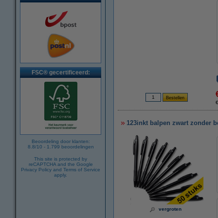
FSC® gecertificeerd:
€
123inkt balpen zwart zonder b
Beoordeling door klanten:
8.8
/
10
-
1.799
beoordelingen
This site is protected by
reCAPTCHA and the Google
Privacy Policy
and
Terms of Service
apply.
vergroten