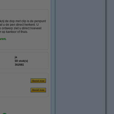
kzij de dop met clip is de penpunt
at u de pen direct herkent. U
 ontwerp ziet u direct hoeveel
 op kantoor of thuis.
aren.
ja
50 stuk(s)
302081