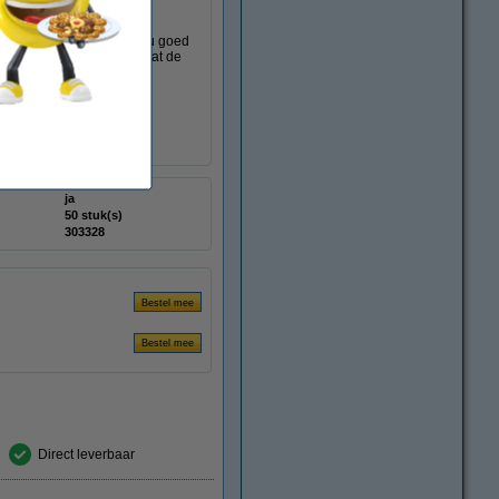
ing is transparant, zodat u goed
e dekken. Zo voorkomt u dat de
 voor het gemak ook op de
aren.
ja
50 stuk(s)
303328
Direct leverbaar