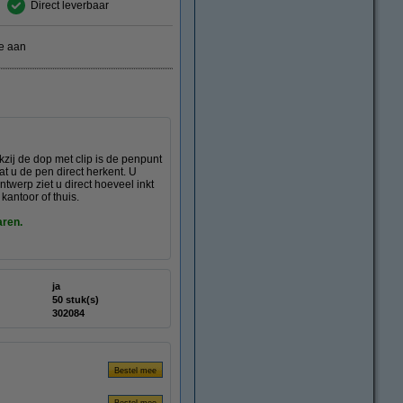
Direct leverbaar
e aan
kzij de dop met clip is de penpunt
at u de pen direct herkent. U
twerp ziet u direct hoeveel inkt
kantoor of thuis.
aren.
ja
50 stuk(s)
302084