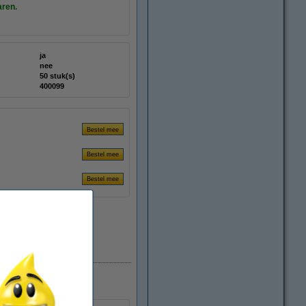
aren.
ja
nee
50 stuk(s)
400099
Direct leverbaar