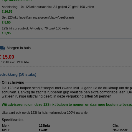
Tip: meebestellen
Aanbieding: 10x 123inkt cursusblok A4 gelijnd 70 g/m² 100 vellen
€ 26,55
Set 123inkt fluostiften roze/groen/blauw/geel/oranje
€ 5,50
123inkt cursusblok A4 gelijnd 70 g/m² 100 vellen
€ 2,95
Morgen in huis
€ 15,00
 12,40 excl. 21% btw
edrukking (50 stuks)
Omschrijving
De 123inkt balpen schrijft soepel met zwarte inkt. U gebruikt de drukknop om de pu
schuiven. Dankzij de zachte rubberen grip voelt de pen extra comfortabel aan. D
wat een rustige uitstraling geeft. In deze verpakking zitten 50 pennen.
Wij adviseren u om deze 123inkt balpen te nemen en daarmee kosten te besp
Uiteraard ook op dit 123inkt huismerkproduct 100% garantie.
Specificaties
Merk:
123inkt
Clip:
Kleur:
zwart
Navulbaar: