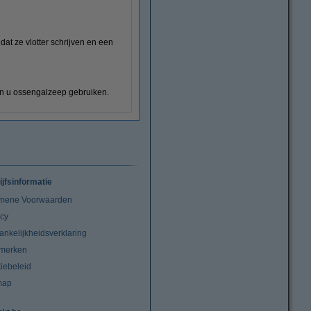
dat ze vlotter schrijven en een
kan u ossengalzeep gebruiken.
ijfsinformatie
mene Voorwaarden
acy
ankelijkheidsverklaring
merken
iebeleid
map