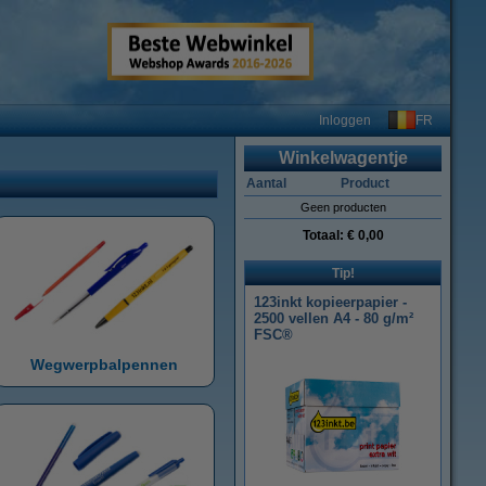
FR
Inloggen
Winkelwagentje
Aantal
Product
Geen producten
Totaal:
€ 0,00
Tip!
123inkt kopieerpapier -
2500 vellen A4 - 80 g/m²
FSC®
Wegwerpbalpennen