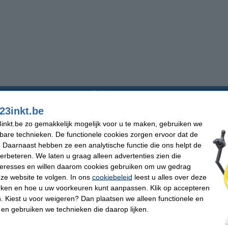
Balpennen
23inkt.be
4 kleuren balpennen
Navulbare balpennen
inkt.be zo gemakkelijk mogelijk voor u te maken, gebruiken we
Documentechte pennen
Pennen voor school & studie
Duurzame balpennen
Multifunctionele pennen
kbare technieken. De functionele cookies zorgen ervoor dat de
Ergonomische pennen
Balpen navullingen
 Daarnaast hebben ze een analytische functie die ons helpt de
Luxe balpennen en sets
Baliepennen
verbeteren. We laten u graag alleen advertenties zien die
nteresses en willen daarom cookies gebruiken om uw gedrag
ze website te volgen. In ons
cookiebeleid
leest u alles over deze
en nodig? 123inkt heeft alle merken en soorten voor de beste pri
rken en hoe u uw voorkeuren kunt aanpassen. Klik op accepteren
 Kiest u voor weigeren? Dan plaatsen we alleen functionele en
s hij absoluut onmisbaar, de balpen. Bij 123inkt.be vindt u alle soorten en merken v
 en gebruiken we technieken die daarop lijken.
ks bij stil, maar de balpen was een zeer bijzondere uitvinding. In 1938 vroeg de Hon
en was de vulpen nog dé manier om te schrijven. De grote nadelen aan deze pen zijn