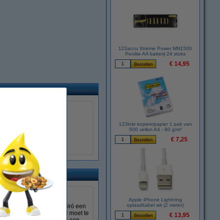
123accu Xtreme Power MN1500
Penlite AA batterij 24 stuks
€ 14,95
Fineliners
Gelpennen
123inkt kopieerpapier 1 pak van
500 vellen A4 - 80 g/m²
€ 7,25
js!
oor de beste prijs.
Apple iPhone Lightning
oplaadkabel wit (2 meter)
gaarse journalist Lászlo Biró een
 dat hij steeds bijgevuld moet te
€ 13,95