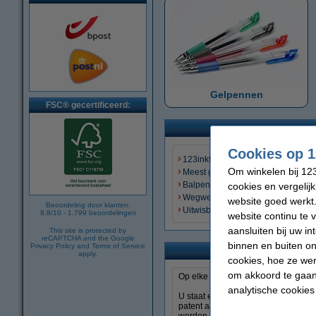
Gelpennen
FSC® gecertificeerd:
Cookies op 1
123inkt balpennen
Om winkelen bij 123
Meest gekozen balpennen
Balpennen per merk
cookies en vergelij
Wegwerpbalpennen
website goed werkt.
Beoordeling door klanten:
Uitwisbare balpennen
8.8
/
10
-
1.799
beoordelingen
website continu te 
aansluiten bij uw i
This site is protected by
reCAPTCHA and the Google
binnen en buiten on
Privacy Policy
and
Terms of Service
Balp
apply.
cookies, hoe ze we
om akkoord te gaan.
Op elke werkplek en in elk kantoor i
analytische cookies
U staat er ongetwijfeld niet dagelij
patent aan voor zijn ontdekking. To