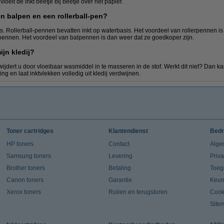
 vloeit de inkt beetje bij beetje over het papier.
en balpen en een rollerball-pen?
. Rollerball-pennen bevatten inkt op waterbasis. Het voordeel van rollerpennen is 
pennen. Het voordeel van balpennen is dan weer dat ze goedkoper zijn.
ijn kledij?
wijdert u door vloeibaar wasmiddel in te masseren in de stof. Werkt dit niet? Dan 
g en laat inktvlekken volledig uit kledij verdwijnen.
Toner cartridges
Klantendienst
Bedr
HP toners
Contact
Alge
Samsung toners
Levering
Priv
Brother toners
Betaling
Toeg
Canon toners
Garantie
Keur
Xerox toners
Ruilen en terugsturen
Cook
Site