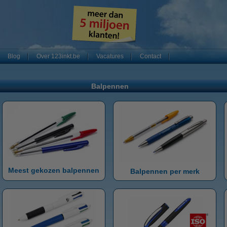
Blog
Over 123inkt.be
Vacatures
Contact
Balpennen
Meest gekozen balpennen
Balpennen per merk