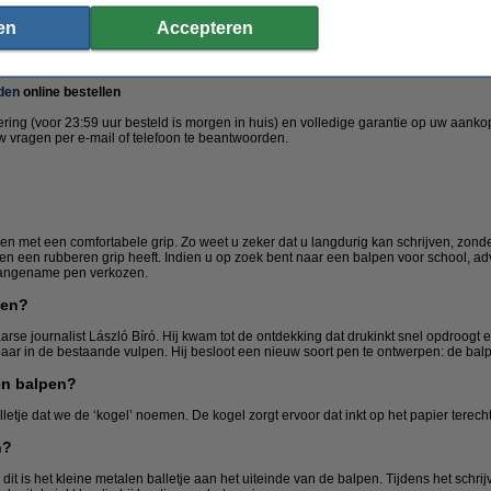
 het papier laat scheuren. Dat moest anders, vond Biró. Hij ontwikkelde een nieu
 Tijdens het schrijven draait dit kogeltje waardoor er een inktspoor op het papier ach
en
Accepteren
ding zorgde Biró voor een nieuwe manier van schrijven die wij vandaag nog steeds
or school of kantoor? Maak een keuze uit bovenstaande artikelen.
den
online bestellen
ering (voor 23:59 uur besteld is morgen in huis) en volledige garantie op uw aan
w vragen per e-mail of telefoon te beantwoorden.
en met een comfortabele grip. Zo weet u zeker dat u langdurig kan schrijven, zonde
lpen een rubberen grip heeft. Indien u op zoek bent naar een balpen voor school, ad
aangename pen verkozen.
den?
se journalist László Bíró. Hij kwam tot de ontdekking dat drukinkt snel opdroogt en 
aar in de bestaande vulpen. Hij besloot een nieuw soort pen te ontwerpen: de bal
en balpen?
lletje dat we de ‘kogel’ noemen. De kogel zorgt ervoor dat inkt op het papier terecht
n?
 dit is het kleine metalen balletje aan het uiteinde van de balpen. Tijdens het schrij