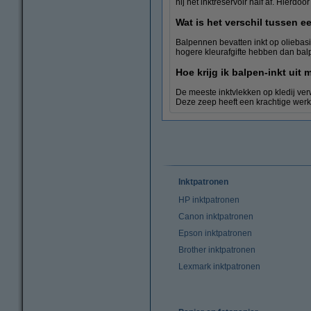
hij het inktreservoir half af. Hierdoor
Wat is het verschil tussen e
Balpennen bevatten inkt op oliebasis
hogere kleurafgifte hebben dan bal
Hoe krijg ik balpen-inkt uit m
De meeste inktvlekken op kledij ver
Deze zeep heeft een krachtige werkin
Inktpatronen
HP inktpatronen
Canon inktpatronen
Epson inktpatronen
Brother inktpatronen
Lexmark inktpatronen