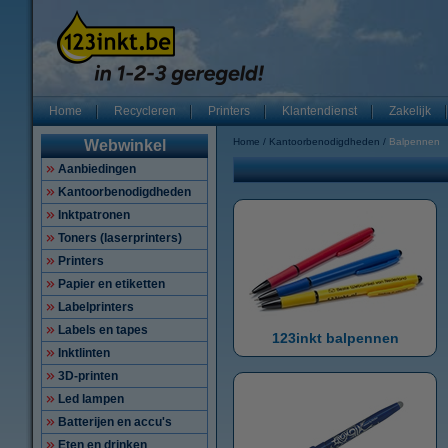
Home
Recycleren
Printers
Klantendienst
Zakelijk
Home
Kantoorbenodigdheden
Balpennen
Webwinkel
Aanbiedingen
Kantoorbenodigdheden
Inktpatronen
Toners (laserprinters)
Printers
Papier en etiketten
Labelprinters
Labels en tapes
123inkt balpennen
Inktlinten
3D-printen
Led lampen
Batterijen en accu's
Eten en drinken