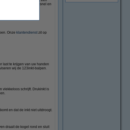
we pen en plaatste daarbij een
ter blijft. De inkt droogt snel en
 gebruiken.
kopen. Onze
klantendienst
zit op
r last te krijgen van uw handen
viseren wij de 123inkt-balpen.
vlekkeloos schrijft. Drukinkt is
pen.
komt en dat de inkt niet uitdroogt.
ven draait de kogel rond en sluit