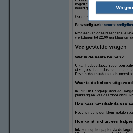
worden, vlekken maakt en soms zelfs
kogeltje aan het uiteinde van de pen.
Weiger
maakt geen vlekken. Met zijn uitvin
Op zoek naar de beste balpennen vo
Eenvoudig uw
kantoorbenodigdhe
Profiteer van onze razendsnelle lev
werkdagen tot 22:00 uur klaar om u
Veelgestelde vragen
Wat is de beste balpen?
U kan het best kiezen voor een balp
of vingers. Let er dus op dat de ba
Deze is door studenten als meest 
Waar is de balpen uitgevon
In 1931 in Hongarije door de Hongaar
plakkerig en was daardoor onbruikb
Hoe heet het uiteinde van e
Het uiteinde is een klein metalen ba
Hoe komt inkt uit een balpe
Inkt komt op het papier via de kogel: