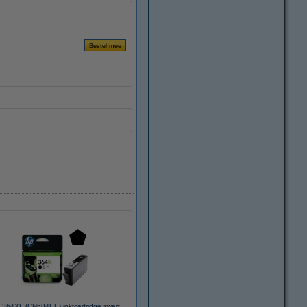
 364XL (CN684EE) inktcartridge zwart