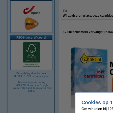
Tip
Wij adviseren u i.p.v. deze cartrid
123inkt huismerk vervangt HP 364 
FSC® gecertificeerd:
Beoordeling door klanten:
8.8
/
10
-
1.799
beoordelingen
This site is protected by
reCAPTCHA and the Google
Privacy Policy
and
Terms of Service
apply.
Cookies op 1
Om winkelen bij 123