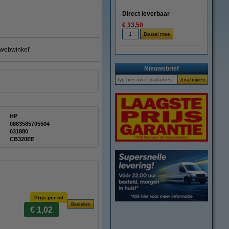
Direct leverbaar
€ 33,50
e webwinkel'
Nieuwsbrief
HP
0883585705504
031880
CB320EE
Prijs per ml
€ 1,02