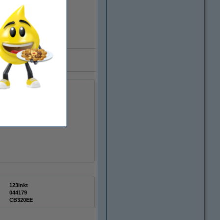
 miljoen klanten
123inkt
044179
CB320EE