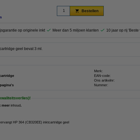
Bestellen
n
jsgarantie op originele inkt
Meer dan 5 miljoen klanten
10 jaar op rij 'Best
artridge geel bevat 3 ml.
Merk:
cartridge
EAN-code:
Ons artikelnr:
 pagina's
Nummer:
waliteitsverlies)!
x meer
inhoud
.
vervangt HP 364 (CB320EE) inktcartridge geel