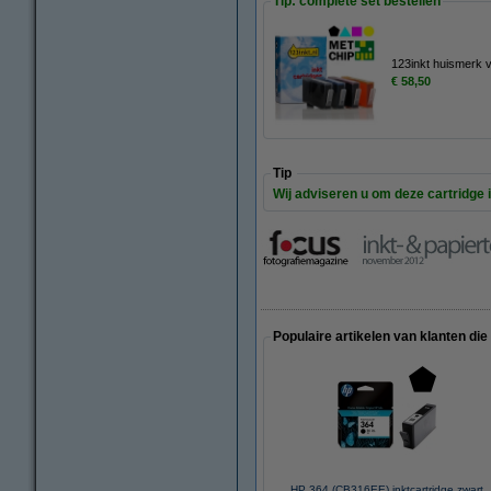
Tip: complete set bestellen
123inkt huismerk 
€ 58,50
Tip
Wij adviseren u om deze cartridge i
Populaire artikelen van klanten die
HP 364 (CB316EE) inktcartridge zwart