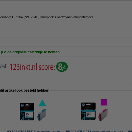
vervangt HP 364 (N9J73AE) multipack zwart/cyaan/magenta/geel
.p.v. de originele cartridge te nemen.
 dit artikel ook besteld hebben
HP 364 (CB318EE) inktcartridge cyaan
HP 364 (CB319EE) inktcartridge magenta
HP