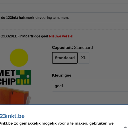
ge de 123inkt huismerk-uitvoering te nemen.
(CB320EE) inktcartridge geel
Nieuwe versie!
Capaciteit:
Standaard
Standaard
XL
Kleur:
geel
geel
€ 14,50
Prijs per ml
€ 11,98 excl. 21% btw
€ 1,02
23inkt.be
inkt.be zo gemakkelijk mogelijk voor u te maken, gebruiken we
Direct leverbaar