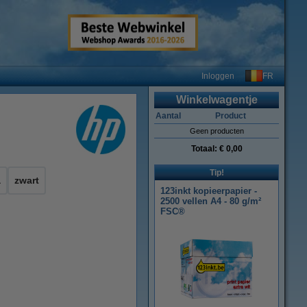
FR
Inloggen
Winkelwagentje
Aantal
Product
Geen producten
Totaal:
€ 0,00
Tip!
a
zwart
123inkt kopieerpapier -
2500 vellen A4 - 80 g/m²
FSC®