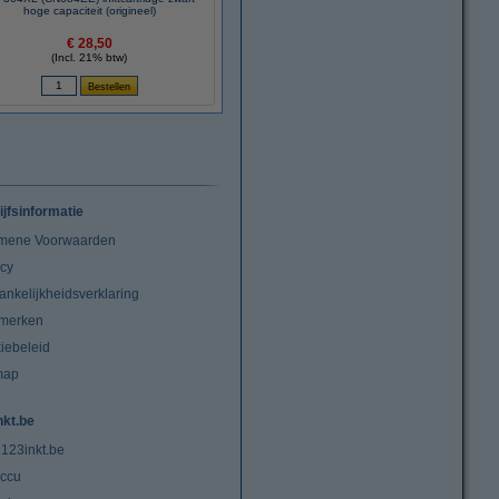
hoge capaciteit (origineel)
€ 28,50
(Incl. 21% btw)
ijfsinformatie
mene Voorwaarden
acy
ankelijkheidsverklaring
merken
iebeleid
map
nkt.be
 123inkt.be
ccu