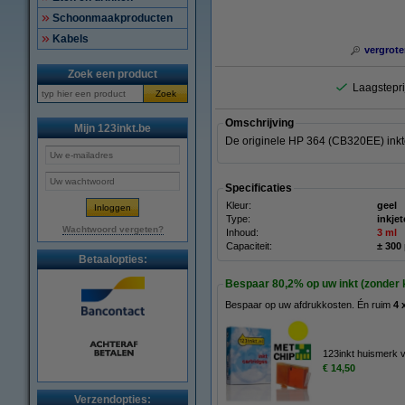
Schoonmaakproducten
Kabels
vergrote
Zoek een product
Laagstepri
Zoek
Omschrijving
Mijn 123inkt.be
De originele HP 364 (CB320EE) inktc
Specificaties
Kleur:
geel
Type:
inkjet
Wachtwoord vergeten?
Inhoud:
3 ml
Capaciteit:
± 300
Betaalopties:
Bespaar
80,2%
op uw inkt (zonder k
Bespaar op uw afdrukkosten. Én ruim
4 
123inkt huismerk 
€ 14,50
Verzendopties: