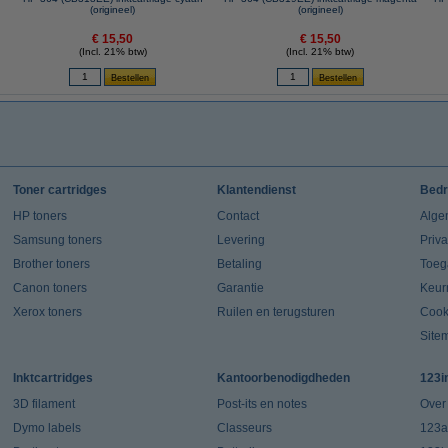
(origineel)
(origineel)
€ 15,50
€ 15,50
(Incl. 21% btw)
(Incl. 21% btw)
Toner cartridges
Klantendienst
Bedr
HP toners
Contact
Alge
Samsung toners
Levering
Priv
Brother toners
Betaling
Toeg
Canon toners
Garantie
Keur
Xerox toners
Ruilen en terugsturen
Cook
Site
Inktcartridges
Kantoorbenodigdheden
123i
3D filament
Post-its en notes
Over
Dymo labels
Classeurs
123a