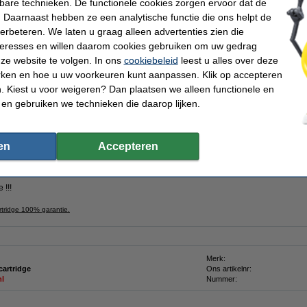
kbare technieken. De functionele cookies zorgen ervoor dat de
n
 Daarnaast hebben ze een analytische functie die ons helpt de
Morgen in huis
verbeteren. We laten u graag alleen advertenties zien die
nteresses en willen daarom cookies gebruiken om uw gedrag
Bestellen
ze website te volgen. In ons
cookiebeleid
leest u alles over deze
rken en hoe u uw voorkeuren kunt aanpassen. Klik op accepteren
este webwinkel'
Consumentenbond: 9/10 tevreden over huismerk
Meer dan 5
 Kiest u voor weigeren? Dan plaatsen we alleen functionele en
 en gebruiken we technieken die daarop lijken.
waliteitsverlies)!
cartridge geel.
en
Accepteren
 origineel !!!)
 !!!
rtridge 100% garantie.
Merk:
cartridge
Ons artikelnr:
ml
Nummer: