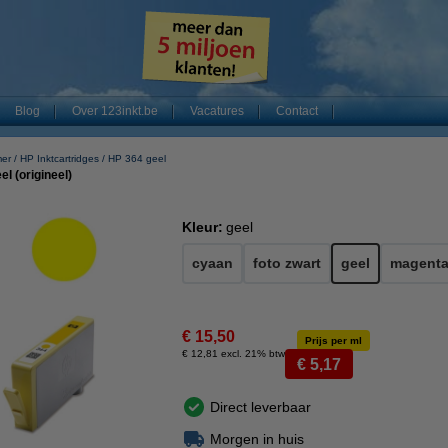
Blog
Over 123inkt.be
Vacatures
Contact
mer
HP Inktcartridges
HP 364 geel
l (origineel)
Kleur:
geel
cyaan
foto zwart
geel
magent
€ 15,50
Prijs per ml
€ 12,81 excl. 21% btw
€ 5,17
Direct leverbaar
Morgen in huis