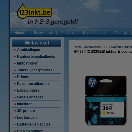
Home
Recycleren
Printers
Klantendienst
Zakelijk
Webwinkel
Home
Inktpatronen
HP
Cartridge num
Aanbiedingen
HP 364 (CB320EE) inktcartridge gee
Kantoorbenodigdheden
Inktpatronen
Toners (laserprinters)
Printers
Papier en etiketten
Labelprinters
Labels en tapes
Inktlinten
3D-printen
Led lampen
Batterijen en accu's
Eten en drinken