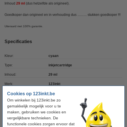
Inhoud
29 ml
(dus hetzelfde als origineel).
Goedkoper dan origineel en in verhouding dus ........... stukken goedkoper !!!
Uiteraard met 100% garantie.
Specificaties
Kleur:
cyaan
Type:
inkjetcartridge
Inhoud:
29 ml
Merk:
123inkt
Ons artikelnr:
Cookies op 123inkt.be
093109
Om winkelen bij 123inkt.be zo
Nummer:
3ED67A
gemakkelijk mogelijk voor u te
maken, gebruiken we cookies en
vergelijkbare technieken. De
Tip: complete set bestellen
functionele cookies zorgen ervoor dat