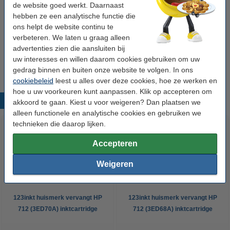
123inkt huismerk vervangt HP 712 multipack -
de website goed werkt. Daarnaast
zwart hc/cyaan/magenta/geel
hebben ze een analytische functie die
€ 102,50
ons helpt de website continu te
verbeteren. We laten u graag alleen
Tip
advertenties zien die aansluiten bij
Wij adviseren u om deze cartridge i.p.v. de originele cartridge te
uw interesses en willen daarom cookies gebruiken om uw
nemen.
gedrag binnen en buiten onze website te volgen. In ons
cookiebeleid
leest u alles over deze cookies, hoe ze werken en
hoe u uw voorkeuren kunt aanpassen. Klik op accepteren om
Populaire producten
akkoord te gaan. Kiest u voor weigeren? Dan plaatsen we
alleen functionele en analytische cookies en gebruiken we
technieken die daarop lijken.
Accepteren
Weigeren
123inkt huismerk vervangt HP
123inkt huismerk vervangt HP
712 (3ED70A) inktcartridge
712 (3ED68A) inktcartridge
zwart
magenta